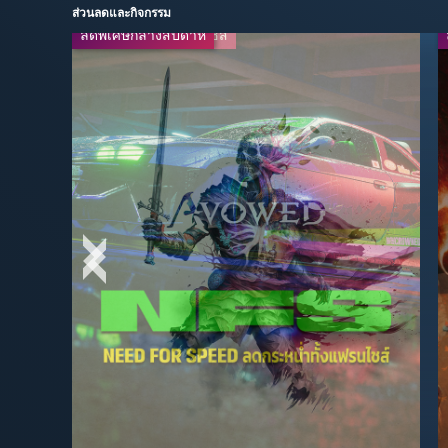
ส่วนลดและกิจกรรม
ลดพิเศษกลางสัปดาห์
ลดกระหน่ำทั้งแฟรนไชส์
-20%
-30%
$39.99
$13.99
$49.99
$19.99
-67%
-50%
$16.49
$3.99
$49.99
$7.99