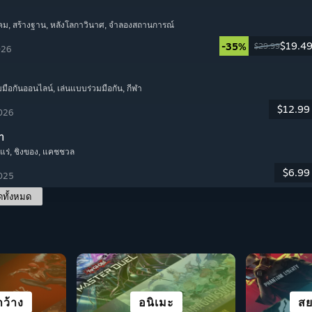
คม
, สร้างฐาน
, หลังโลกาวินาศ
, จำลองสถานการณ์
$19.4
-35%
$29.99
026
มมือกันออนไลน์
, เล่นแบบร่วมมือกัน
, กีฬา
$12.99
2026
m
แร่
, ชิงของ
, แคชชวล
$6.99
2025
ดทั้งหมด
เมืองและการตั้ง
มมือกัน
ว้าง
งหมด
วล
เน้นการเล่าเรื่อง
ปริศนา
อนิเมะ
วิ
เอา
สว
สย
อาณานิคม