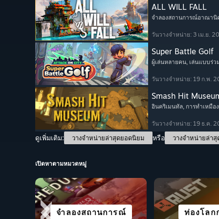
ALL WILL FALL
จำลองสถานการณ์อาณานิ
วันวางจำหน่าย: 3 เม.ย. 2
Super Battle Golf
ผู้เล่นหลายคน
, เล่นแบบร่ว
วันวางจำหน่าย: 19 ก.พ. 
Smash Hit Museu
อินคริเมนทัล
, การทำเหมือง
วันวางจำหน่าย: 19 ธ.ค. 
ดูเพิ่มเติม:
หรือ
วางจำหน่ายล่าสุดยอดนิยม
วางจำหน่ายล่าสุ
เปิดหาตามหมวดหมู่
ไซไฟและไซเบอร์พังก์
จำลองสถานการณ์
เกม VR
กลยุทธ์
เล่นแบบร่ว
ท่องโลกก
กีฬาทั้
แคชช