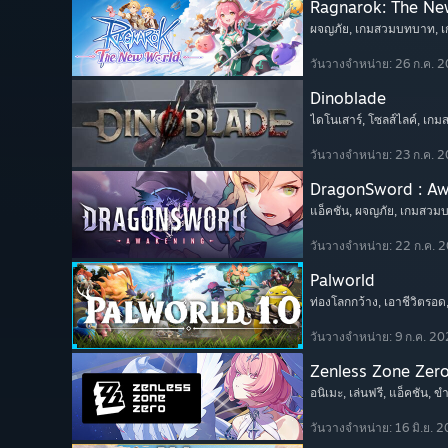
Ragnarok: The Ne
ผจญภัย
, เกมสวมบทบาท
, 
วันวางจำหน่าย: 26 ก.ค. 
Dinoblade
ไดโนเสาร์
, โซลส์ไลค์
, เก
วันวางจำหน่าย: 23 ก.ค. 
DragonSword : A
แอ็คชัน
, ผจญภัย
, เกมสวม
วันวางจำหน่าย: 22 ก.ค. 
Palworld
ท่องโลกกว้าง
, เอาชีวิตรอด
วันวางจำหน่าย: 9 ก.ค. 2
Zenless Zone Zer
อนิเมะ
, เล่นฟรี
, แอ็คชัน
, ข
วันวางจำหน่าย: 16 มิ.ย. 