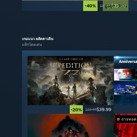
-40%
สูงสุด -95%
$29.99
$49.99
เกมแนว
ผลัดตาเดิน
แท็กโดดเด่น
$39.99
-20%
$49.99
ถ่ายทอ