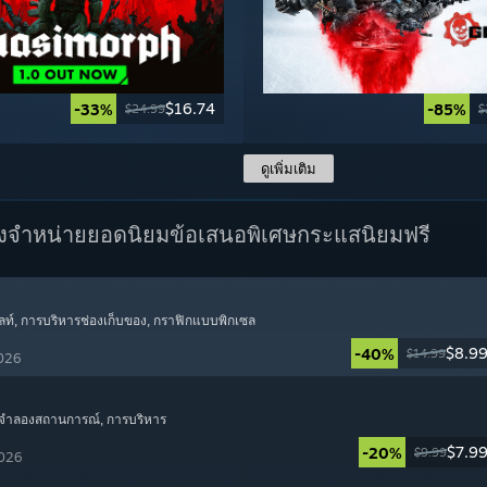
$16.74
-33%
-85%
$24.99
$
ดูเพิ่มเติม
างจำหน่ายยอดนิยม
ข้อเสนอพิเศษ
กระแสนิยมฟรี
ลท์
, การบริหารช่องเก็บของ
, กราฟิกแบบพิกเซล
$8.9
-40%
$14.99
2026
 จำลองสถานการณ์
, การบริหาร
$7.9
-20%
$9.99
2026