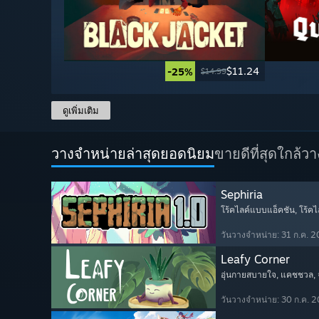
$11.24
-25%
$14.99
ดูเพิ่มเติม
วางจำหน่ายล่าสุดยอดนิยม
ขายดีที่สุด
ใกล้ว
Sephiria
โร้คไลค์แบบแอ็คชัน
, โร้คไ
วันวางจำหน่าย: 31 ก.ค. 
Leafy Corner
อุ่นกายสบายใจ
, แคชชวล
,
วันวางจำหน่าย: 30 ก.ค. 