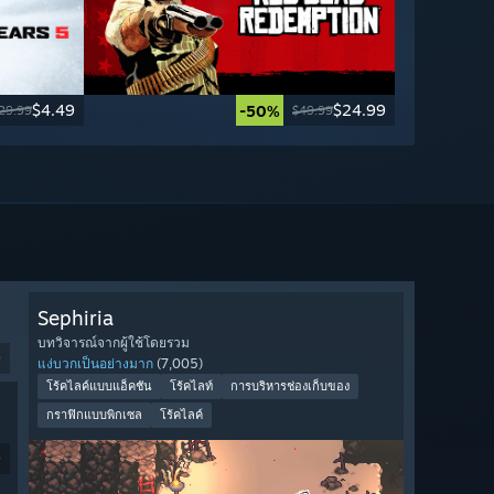
$4.49
$24.99
-50%
29.99
$49.99
Sephiria
บทวิจารณ์จากผู้ใช้โดยรวม
9
แง่บวกเป็นอย่างมาก
(7,005)
โร้คไลค์แบบแอ็คชัน
โร้คไลท์
การบริหารช่องเก็บของ
กราฟิกแบบพิกเซล
โร้คไลค์
9