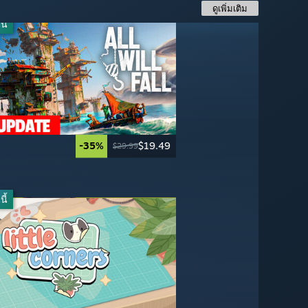
ดูเพิ่มเติม
ี้
-35%
$19.49
-60%
-33%
-95%
$40.19
$19.99
$3.49
$29.99
$59.99
$49.99
$69.99
ี้
-50%
-50%
$24.99
$19.99
$49.99
$39.99