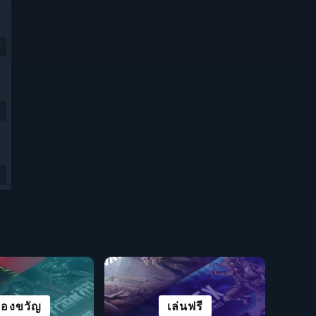
9
ชวลโนเวล
ชีวิตรอด
มบทบาท
องขวัญ
แข่งความเร็ว
โร้คไลค์
ผจญภัย
เล่นฟรี