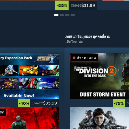
-20%
-25%
$31.99
$11.24
$39.99
$14.99
เกมแนว
ยิงมุมมอง บุคคลที่สาม
แท็กโดดเด่น
ถ่ายทอดสด
$35.99
-40%
-75%
$59.99
$
ดสด