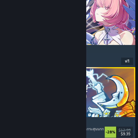
Zenless Zone Zero
อนิเมะ
, เล่นฟรี
, แอ็คชัน
, ขำขัน
ฟรี
วันวางจำหน่าย: 16 มิ.ย. 2026
กองเวทมนตร์
สาดกระสุน
, เล่นแบบร่วมมือกันออนไลน์
, โร้คไลท์
, ฝ่ากระสุนนรก
$12.99
-28%
$9.35
วันวางจำหน่าย: 29 เม.ย. 2026