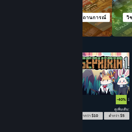
แข่งความเร็ว
จำลองสถานการณ์
วิ
ต่ำกว่า $10
$4.99
$1
-40%
ดูเพิ่มเติม:
© Valve Corporation สงวนลิขสิทธิ์ เครื่องหมายการค้า
ต่ำกว่า $10
ต่ำกว่า $5
ทั้งหมดเป็นทรัพย์สินของเจ้าของที่เกี่ยวข้องในสหรัฐอเมริกา
และประเทศอื่น
นโยบายความเป็นส่วนตัว
|
กฎหมาย
|
การช่วยการเข้าถึง
|
ข้อตกลงการสมัครสมาชิกของ
Steam
|
การคืนเงิน
|
คุกกี้