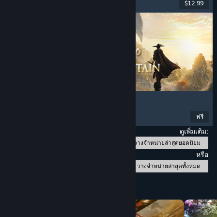
$12.99
วันวางจำหน่าย: 19 ก.พ. 2026
Where Winds Meet
ท่องโลกกว้าง
, เล่นฟรี
, ผู้เล่นหลายคน
, โซลส์ไลค์
ฟรี
วันวางจำหน่าย: 14 พ.ย. 2025
ดูเพิ่มเติม:
วางจำหน่ายล่าสุดยอดนิยม
หรือ
วางจำหน่ายล่าสุดทั้งหมด
เปิดหาตามหมวดหมู่