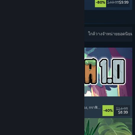
$39.99
$29.99
$49.99
$9.99
-25%
-80%
ดูเพิ่มเติม
วางจำหน่ายล่าสุดยอดนิยม
ขายดีที่สุด
ใกล้วางจำหน่ายยอดนิยม
Sephiria
โร้คไลค์แบบแอ็คชัน
, โร้คไลท์
, การบริหารช่องเก็บของ
, กราฟิกแบบพิกเซล
$14.99
-40%
$8.99
วันวางจำหน่าย: 31 ก.ค. 2026