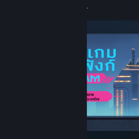
เข้าสู่ระบบ
ร้านค้า
ชุมชน
เกี่ยวกับ
ฝ่ายสนับสนุน
เปลี่ยนภาษา
รับแอป Steam แบบพกพา
ชมเว็บไซต์สำหรับเดสก์ท็อป
โดดเด่นและแนะนำ