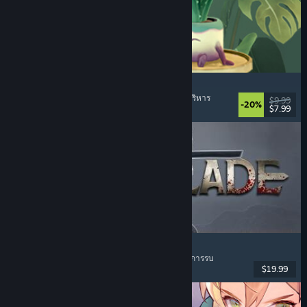
Leafy Corner
อุ่นกายสบายใจ
, แคชชวล
, จำลองสถานการณ์
, การบริหาร
$9.99
-20%
$7.99
วันวางจำหน่าย: 30 ก.ค. 2026
Dinoblade
ไดโนเสาร์
, โซลส์ไลค์
, เกมสวมบทบาทแบบแอ็คชัน
, การรบ
$19.99
วันวางจำหน่าย: 23 ก.ค. 2026