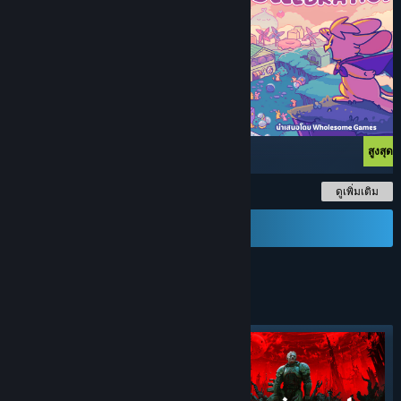
สูงสุด -90%
สูงสุด
ดูเพิ่มเติม
ส่งบัตรของขวัญ
เกมแนว
ผลัดตาเดิน
แท็กโดดเด่น