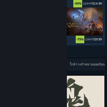
$39.99
$9.99
$29.99
$14.99
-75%
-50%
$39.99
$7.99
$39.99
$9.99
-80%
-75%
ดูเพิ่มเติม
วางจำหน่ายล่าสุดยอดนิยม
ขายดีที่สุด
ใกล้วางจำหน่ายยอดนิยม