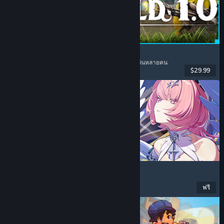
Palworld
ท่องโลกกว้าง
, เอาชีวิตรอด
, สะสมสัตว์ประหลาด
, ผู้เล่นหลายคน
$29.99
วันวางจำหน่าย: 9 ก.ค. 2026
Zenless Zone Zero
อนิเมะ
, เล่นฟรี
, แอ็คชัน
, แฮกแอนด์สแลช
ฟรี
วันวางจำหน่าย: 16 มิ.ย. 2026