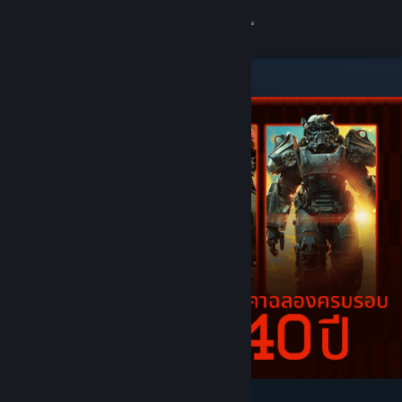
เข้าสู่ระบบ
ร้านค้า
ชุมชน
เกี่ยวกับ
ฝ่ายสนับสนุน
เปลี่ยนภาษา
รับแอป Steam แบบพกพา
ชมเว็บไซต์สำหรับเดสก์ท็อป
โดดเด่นและแนะนำ