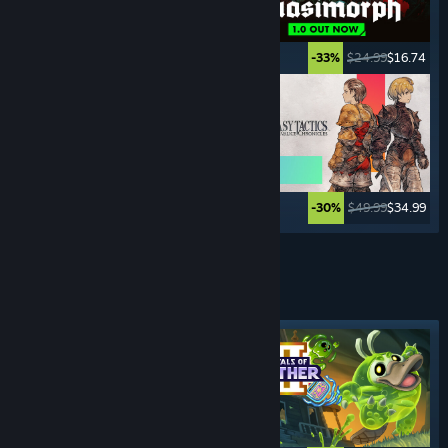
$49.99
$39.99
$24.99
$16.74
-20%
-33%
$44.99
$11.24
$49.99
$34.99
-75%
-30%
ดูเพิ่มเติม
เกมแนว
ต่อสู้
แท็กโดดเด่น