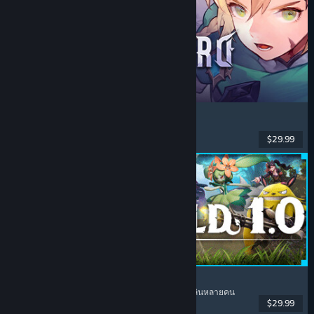
DragonSword : Awakening
แอ็คชัน
, ผจญภัย
, เกมสวมบทบาท
, ท่องโลกกว้าง
$29.99
วันวางจำหน่าย: 22 ก.ค. 2026
Palworld
ท่องโลกกว้าง
, เอาชีวิตรอด
, สะสมสัตว์ประหลาด
, ผู้เล่นหลายคน
$29.99
วันวางจำหน่าย: 9 ก.ค. 2026