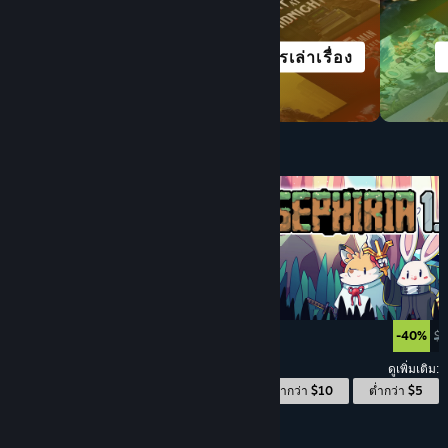
ปริศนา
เน้นการเล่าเรื่อง
ต่ำกว่า $10
$4.99
$1
-40%
ดูเพิ่มเติม:
© Valve Corporation สงวนลิขสิทธิ์ เครื่องหมายการค้า
ต่ำกว่า $10
ต่ำกว่า $5
ทั้งหมดเป็นทรัพย์สินของเจ้าของที่เกี่ยวข้องในสหรัฐอเมริกา
และประเทศอื่น
นโยบายความเป็นส่วนตัว
|
กฎหมาย
|
การช่วยการเข้าถึง
|
ข้อตกลงการสมัครสมาชิกของ
Steam
|
การคืนเงิน
|
คุกกี้