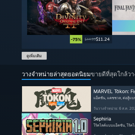
$11.24
-75%
$44.99
ดูเพิ่มเติม
วางจำหน่ายล่าสุดยอดนิยม
ขายดีที่สุด
ใกล้ว
MARVEL Tōkon: Fi
แอ็คชัน
, แคชชวล
, ต่อสู้แบ
วันวางจำหน่าย: 6 ส.ค. 2
Sephiria
โร้คไลค์แบบแอ็คชัน
, โร้คไ