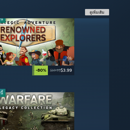
ดูเพิ่มเติม
ี้
-80%
$3.99
-20%
-50%
-70%
$39.99
$24.99
$17.99
$19.99
$49.99
$49.99
$59.99
ี้
-90%
-50%
$4.99
$3.99
$49.99
$7.99