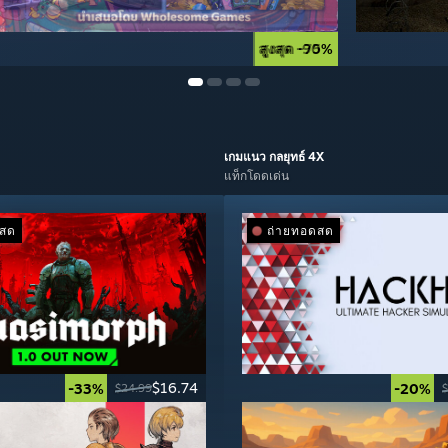
สูงสุด -90%
สูงสุด -75%
เกมแนว
กลยุทธ์ 4X
แท็กโดดเด่น
ดสด
ถ่ายทอดสด
$16.74
-33%
-20%
$24.99
$