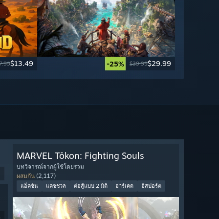
$13.49
$29.99
-25%
7.99
$39.99
MARVEL Tōkon: Fighting Souls
บทวิจารณ์จากผู้ใช้โดยรวม
ผสมกัน
(2,117)
แอ็คชัน
แคชชวล
ต่อสู้แบบ 2 มิติ
อาร์เคด
อีสปอร์ต
9