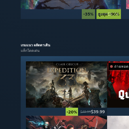
-35%
สูงสุด -90%
$9.74
$14.99
เกมแนว
ผลัดตาเดิน
แท็กโดดเด่น
ถ่ายทอ
$39.99
-20%
$49.99