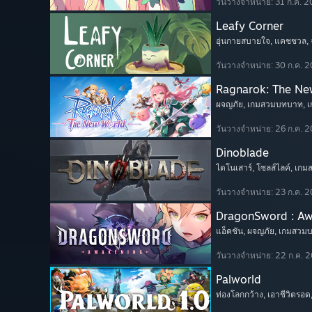
วันวางจำหน่าย: 31 ก.ค. 
Leafy Corner
อุ่นกายสบายใจ
, แคชชวล
,
วันวางจำหน่าย: 30 ก.ค. 
Ragnarok: The Ne
ผจญภัย
, เกมสวมบทบาท
, 
วันวางจำหน่าย: 26 ก.ค. 
Dinoblade
ไดโนเสาร์
, โซลส์ไลค์
, เก
วันวางจำหน่าย: 23 ก.ค. 
DragonSword : A
แอ็คชัน
, ผจญภัย
, เกมสวม
วันวางจำหน่าย: 22 ก.ค. 
Palworld
ท่องโลกกว้าง
, เอาชีวิตรอด