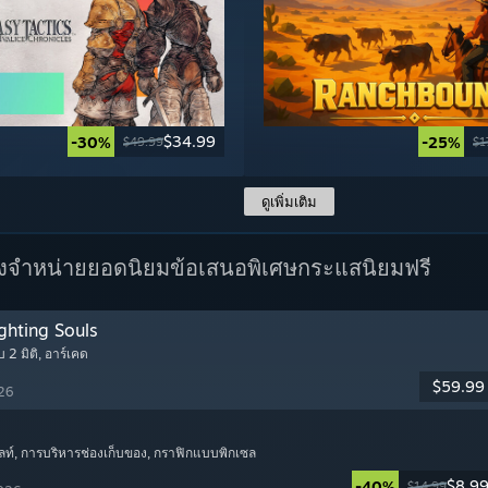
$34.99
-30%
-25%
$49.99
$1
ดูเพิ่มเติม
างจำหน่ายยอดนิยม
ข้อเสนอพิเศษ
กระแสนิยมฟรี
ghting Souls
บ 2 มิติ
, อาร์เคด
$59.99
026
ลท์
, การบริหารช่องเก็บของ
, กราฟิกแบบพิกเซล
$8.9
-40%
$14.99