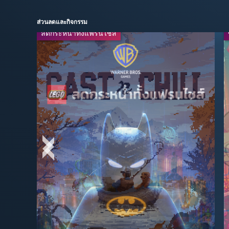
ส่วนลดและกิจกรรม
ลดกระหน่ำทั้งแฟรนไชส์
ข้อเสนอสุดสัปดาห์
ถ่ายทอดสด
-95%
-75%
$2.99
$4.99
$59.99
$19.99
-60%
-67%
$16.49
$15.99
$49.99
$39.99