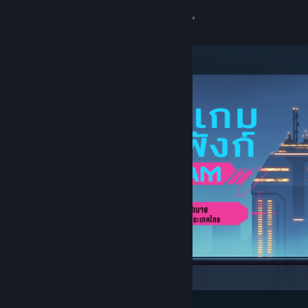
เข้าสู่ระบบ
ร้านค้า
ชุมชน
เกี่ยวกับ
ฝ่ายสนับสนุน
เปลี่ยนภาษา
รับแอป Steam แบบพกพา
ชมเว็บไซต์สำหรับเดสก์ท็อป
โดดเด่นและแนะนำ