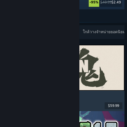
$39.99
$19.99
$49.99
$2.49
-50%
-95%
ดูเพิ่มเติม
วางจำหน่ายล่าสุดยอดนิยม
ขายดีที่สุด
ใกล้วางจำหน่ายยอดนิยม
MARVEL Tōkon: Fighting Souls
แอ็คชัน
, แคชชวล
, ต่อสู้แบบ 2 มิติ
, อาร์เคด
$59.99
วันวางจำหน่าย: 6 ส.ค. 2026