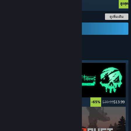
สูงสุด -90%
สูงสุด
ดูเพิ่มเติม
ส่งบัตรของขวัญ
เกมแนว
ผจญภัย
แท็กโดดเด่น
$59.99
$2.99
$39.99
$13.99
-95%
-65%