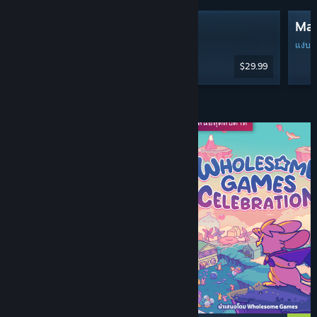
Palworld
Mar
แง่บวกเป็นอย่างยิ่ง
(บทวิจารณ์ภาษา1,875)
แง่บว
$29.99
ส่วนลดและกิจกรรม
ลดกระหน่ำทั้งแฟรนไชส์
ข้อเสนอสุดสัปดาห์