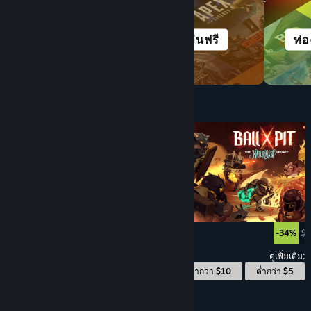
สยองขวัญ
เล่นฟรี
ท่
ต่ำกว่า $10
$4.99
$1
-34%
ดูเพิ่มเติม:
© Valve Corporation สงวนลิขสิทธิ์ เครื่องหมายการค้า
ต่ำกว่า $10
ต่ำกว่า $5
ทั้งหมดเป็นทรัพย์สินของเจ้าของที่เกี่ยวข้องในสหรัฐอเมริกา
และประเทศอื่น
นโยบายความเป็นส่วนตัว
|
กฎหมาย
|
การช่วยการเข้าถึง
|
ข้อตกลงการสมัครสมาชิกของ
Steam
|
การคืนเงิน
|
คุกกี้