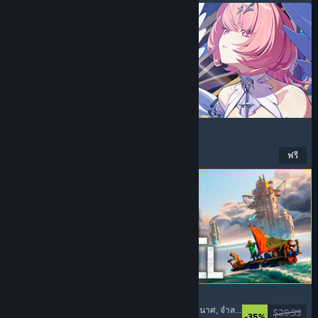
Zenless Zone Zero
อนิเมะ
, เล่นฟรี
, แอ็คชัน
, ขำขัน
ฟรี
วันวางจำหน่าย: 16 มิ.ย. 2026
ALL WILL FALL
จำลองสถานการณ์อาณานิคม
, สร้างฐาน
, หลังโลกาวินาศ
, จำลองสถานการณ์
$29.99
-35%