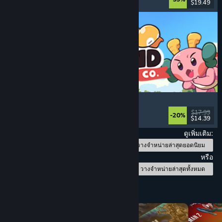
$19.49
วันวางจำหน่าย: 3 เม.ย. 2026
Lost and Found Co.
หาของ
, ปริศนา
, ชี้และคลิก
, 2 มิติ
$17.99
-20%
$14.39
วันวางจำหน่าย: 5 มี.ค. 2026
ดูเพิ่มเติม:
วางจำหน่ายล่าสุดยอดนิยม
หรือ
วางจำหน่ายล่าสุดทั้งหมด
เปิดหาตามหมวดหมู่