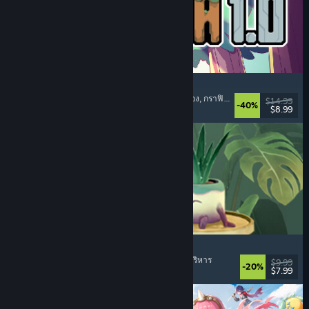
Sephiria
โร้คไลค์แบบแอ็คชัน
, โร้คไลท์
, การบริหารช่องเก็บของ
, กราฟิกแบบพิกเซล
$14.99
-40%
$8.99
วันวางจำหน่าย: 31 ก.ค. 2026
Leafy Corner
อุ่นกายสบายใจ
, แคชชวล
, จำลองสถานการณ์
, การบริหาร
$9.99
-20%
$7.99
วันวางจำหน่าย: 30 ก.ค. 2026