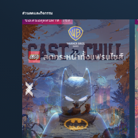
ส่วนลดและกิจกรรม
ข้อเสนอสุดสัปดาห์
ลดกระหน่ำทั้งแฟรนไชส์
-40%
-95%
$35.99
$2.99
$59.99
$59.99
ถ่ายทอดสด
-65%
-95%
$13.99
$2.49
$39.99
$49.99