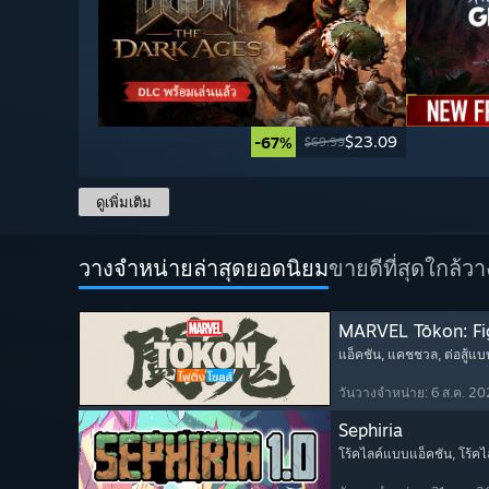
$23.09
-67%
$69.99
ดูเพิ่มเติม
วางจำหน่ายล่าสุดยอดนิยม
ขายดีที่สุด
ใกล้ว
MARVEL Tōkon: Fi
แอ็คชัน
, แคชชวล
, ต่อสู้แบ
วันวางจำหน่าย: 6 ส.ค. 2
Sephiria
โร้คไลค์แบบแอ็คชัน
, โร้คไ