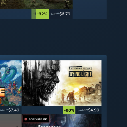
-67%
-32%
$16.49
$6.79
$49.99
$9.99
$7.49
$4.99
-80%
14.99
$24.99
ถ่ายทอดสด