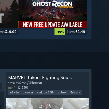
$19.99
$2.49
-95%
9.99
$49.99
MARVEL Tōkon: Fighting Souls
บทวิจารณ์จากผู้ใช้โดยรวม
ผสมกัน
(1,838)
แอ็คชัน
แคชชวล
ต่อสู้แบบ 2 มิติ
อาร์เคด
อีสปอร์ต
9