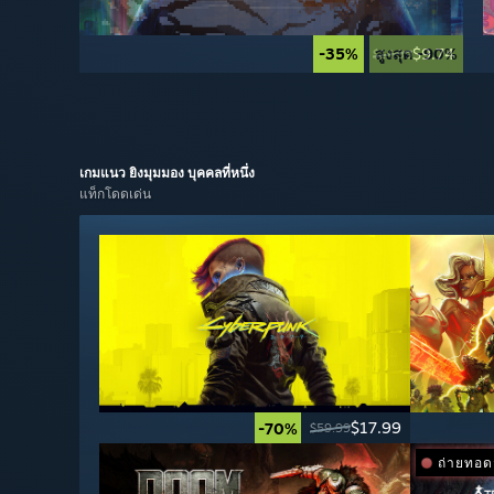
-35%
สูงสุด -90%
$9.74
$14.99
เกมแนว
ยิงมุมมอง บุคคลที่หนึ่ง
แท็กโดดเด่น
$17.99
-70%
$59.99
ถ่ายทอ