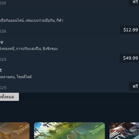
ฟรี
2026
มมือกันออนไลน์
, เล่นแบบร่วมมือกัน
, กีฬา
$12.99
2026
ov
งชิงของหนี
, การปรับแต่งปืน
, ยิงชิงของ
$49.99
2025
t
เล่นหลายคน
, โซลส์ไลค์
ฟรี
2025
ดทั้งหมด