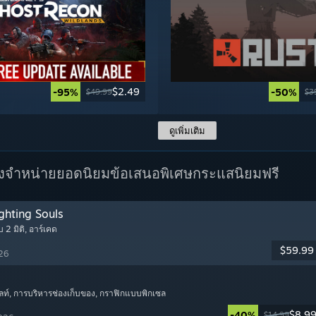
$2.49
-95%
-50%
$49.99
$3
ดูเพิ่มเติม
างจำหน่ายยอดนิยม
ข้อเสนอพิเศษ
กระแสนิยมฟรี
ghting Souls
บ 2 มิติ
, อาร์เคด
$59.99
026
ลท์
, การบริหารช่องเก็บของ
, กราฟิกแบบพิกเซล
$8.9
-40%
$14.99