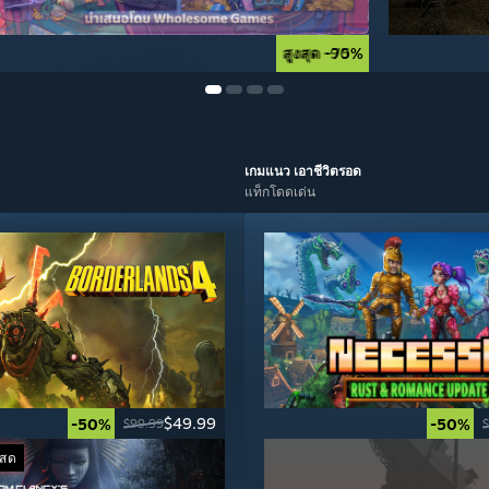
สูงสุด -90%
สูงสุด -75%
เกมแนว
เอาชีวิตรอด
แท็กโดดเด่น
$49.99
-50%
-50%
$99.99
$
ดสด