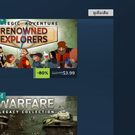
ดูเพิ่มเติม
ี้
-80%
$3.99
-67%
-70%
-90%
$23.09
$17.99
$4.99
$19.99
$69.99
$59.99
$49.99
ี้
-75%
-50%
$4.99
$3.99
$19.99
$7.99