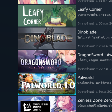
วันวางจำหน่าย: 31 ก.ค. 
Leafy Corner
อุ่นกายสบายใจ
, แคชชวล
,
วันวางจำหน่าย: 30 ก.ค. 
Dinoblade
ไดโนเสาร์
, โซลส์ไลค์
, เก
วันวางจำหน่าย: 23 ก.ค. 
DragonSword : A
แอ็คชัน
, ผจญภัย
, เกมสวม
วันวางจำหน่าย: 22 ก.ค. 
Palworld
ท่องโลกกว้าง
, เอาชีวิตรอด
วันวางจำหน่าย: 9 ก.ค. 2
Zenless Zone Zer
อนิเมะ
, เล่นฟรี
, แอ็คชัน
, ข