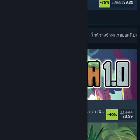
$84.99
$33.99
$39.99
$9.99
-60%
-75%
ดูเพิ่มเติม
วางจำหน่ายล่าสุดยอดนิยม
ขายดีที่สุด
ใกล้วางจำหน่ายยอดนิยม
Sephiria
โร้คไลค์แบบแอ็คชัน
, โร้คไลท์
, การบริหารช่องเก็บของ
, กราฟิกแบบพิกเซล
$14.99
-40%
$8.99
วันวางจำหน่าย: 31 ก.ค. 2026