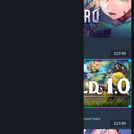
DragonSword : Awakening
แอ็คชัน
, ผจญภัย
, เกมสวมบทบาท
, ท่องโลกกว้าง
$29.99
วันวางจำหน่าย: 22 ก.ค. 2026
Palworld
ท่องโลกกว้าง
, เอาชีวิตรอด
, สะสมสัตว์ประหลาด
, ผู้เล่นหลายคน
$29.99
วันวางจำหน่าย: 9 ก.ค. 2026