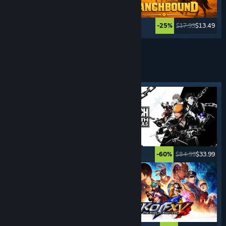
$29.99
$14.99
$17.99
$13.49
-50%
-25%
ดูเพิ่มเติม
เกมแนว
ต่อสู้
แท็กโดดเด่น
$19.99
$14.99
$84.99
$33.99
-25%
-60%