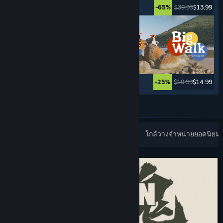
$59.99
$2.99
$39.99
$13.99
-95%
-65%
$49.99
$39.99
$19.99
$14.99
-20%
-25%
ดูเพิ่มเติม
วางจำหน่ายล่าสุดยอดนิยม
ขายดีที่สุด
ใกล้วางจำหน่ายยอดนิยม