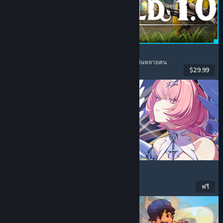
Palworld
ท่องโลกกว้าง
, เอาชีวิตรอด
, สะสมสัตว์ประหลาด
, ผู้เล่นหลายคน
$29.99
วันวางจำหน่าย: 9 ก.ค. 2026
Zenless Zone Zero
อนิเมะ
, เล่นฟรี
, แอ็คชัน
, แฮกแอนด์สแลช
ฟรี
วันวางจำหน่าย: 16 มิ.ย. 2026