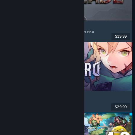
Dinoblade
ไดโนเสาร์
, โซลส์ไลค์
, เกมสวมบทบาทแบบแอ็คชัน
, การรบ
$19.99
วันวางจำหน่าย: 23 ก.ค. 2026
DragonSword : Awakening
แอ็คชัน
, ผจญภัย
, เกมสวมบทบาท
, ท่องโลกกว้าง
$29.99
วันวางจำหน่าย: 22 ก.ค. 2026