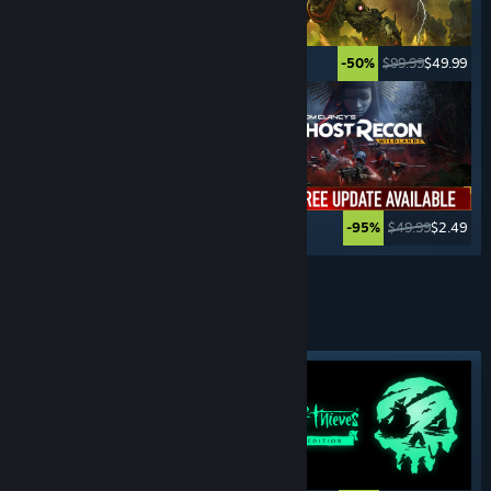
$59.99
$17.99
$99.99
$49.99
-70%
-50%
$24.99
$4.99
$49.99
$2.49
-80%
-95%
ดูเพิ่มเติม
เกมแนว
ผจญภัย
แท็กโดดเด่น