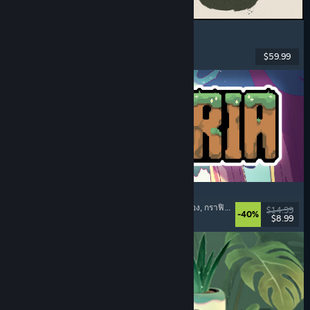
MARVEL Tōkon: Fighting Souls
แอ็คชัน
, แคชชวล
, ต่อสู้แบบ 2 มิติ
, อาร์เคด
$59.99
วันวางจำหน่าย: 6 ส.ค. 2026
Sephiria
โร้คไลค์แบบแอ็คชัน
, โร้คไลท์
, การบริหารช่องเก็บของ
, กราฟิกแบบพิกเซล
$14.99
-40%
$8.99
วันวางจำหน่าย: 31 ก.ค. 2026