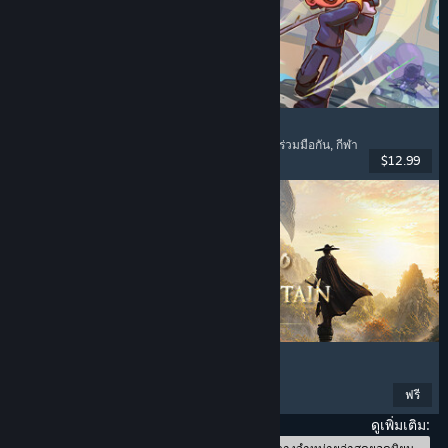
Super Battle Golf
ผู้เล่นหลายคน
, เล่นแบบร่วมมือกันออนไลน์
, เล่นแบบร่วมมือกัน
, กีฬา
$12.99
วันวางจำหน่าย: 19 ก.พ. 2026
Where Winds Meet
ท่องโลกกว้าง
, เล่นฟรี
, ผู้เล่นหลายคน
, โซลส์ไลค์
ฟรี
วันวางจำหน่าย: 14 พ.ย. 2025
ดูเพิ่มเติม: