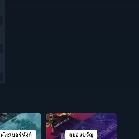
9
ไซเบอร์พังก์
ร้คไลค์
อ็คชัน
ต่อสู้
เน้นการเล่าเรื่อง
สยองขวัญ
ปริศนา
เล่นฟรี