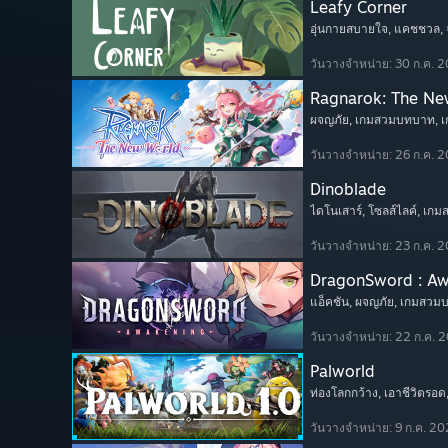
Leafy Corner
อุ่นกายสบายใจ
, แคชชวล
,
วันวางจำหน่าย: 30 ก.ค. 
Ragnarok: The Ne
ผจญภัย
, เกมสวมบทบาท
, 
วันวางจำหน่าย: 26 ก.ค. 
Dinoblade
ไดโนเสาร์
, โซลส์ไลค์
, เก
วันวางจำหน่าย: 23 ก.ค. 
DragonSword : A
แอ็คชัน
, ผจญภัย
, เกมสวม
วันวางจำหน่าย: 22 ก.ค. 
Palworld
ท่องโลกกว้าง
, เอาชีวิตรอด
วันวางจำหน่าย: 9 ก.ค. 2