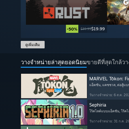
$19.99
-50%
$39.99
ดูเพิ่มเติม
วางจำหน่ายล่าสุดยอดนิยม
ขายดีที่สุด
ใกล้ว
MARVEL Tōkon: Fi
แอ็คชัน
, แคชชวล
, ต่อสู้แบ
วันวางจำหน่าย: 6 ส.ค. 2
Sephiria
โร้คไลค์แบบแอ็คชัน
, โร้คไ
วันวางจำหน่าย: 31 ก.ค. 