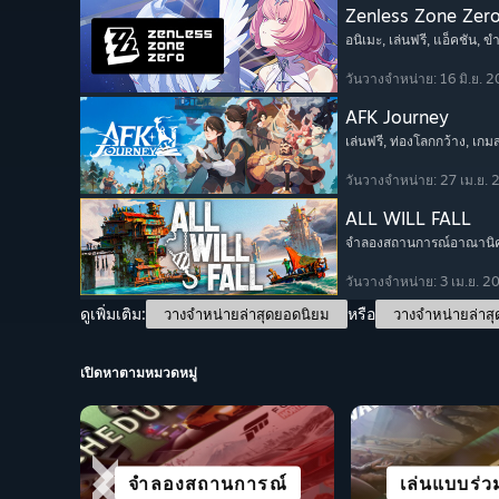
Zenless Zone Zer
อนิเมะ
, เล่นฟรี
, แอ็คชัน
, ข
วันวางจำหน่าย: 16 มิ.ย. 
AFK Journey
เล่นฟรี
, ท่องโลกกว้าง
, เก
วันวางจำหน่าย: 27 เม.ย.
ALL WILL FALL
จำลองสถานการณ์อาณานิ
วันวางจำหน่าย: 3 เม.ย. 2
ดูเพิ่มเติม:
หรือ
วางจำหน่ายล่าสุดยอดนิยม
วางจำหน่ายล่าสุ
เปิดหาตามหมวดหมู่
เล่นได้ดีบ
เมืองและก
จำลองสถานการณ์
แข่งความเร็ว
แคชชวล
อนิเมะ
เล่นแบบร่ว
สวมบท
อาณาน
DEC