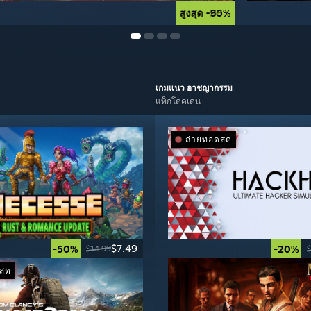
สูงสุด -90%
สูงสุด -85%
เกมแนว
อาชญากรรม
แท็กโดดเด่น
ถ่ายทอดสด
$7.49
-50%
-20%
$14.99
$
ดสด