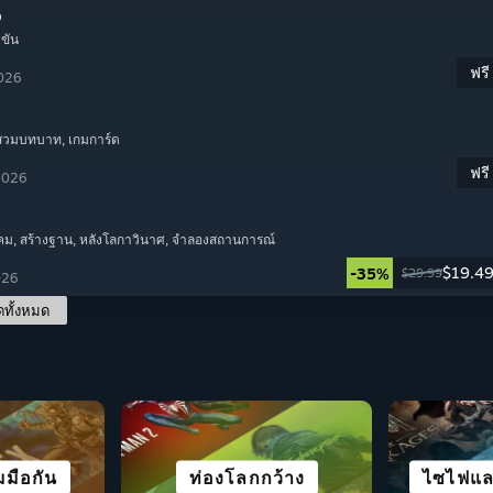
o
ำขัน
ฟรี
2026
มสวมบทบาท
, เกมการ์ด
ฟรี
 2026
คม
, สร้างฐาน
, หลังโลกาวินาศ
, จำลองสถานการณ์
$19.4
-35%
$29.99
026
ดทั้งหมด
น STEAM
ารตั้ง
มมือกัน
บาท
ท่องโลกกว้าง
เอาชีวิตรอด
กีฬาทั้งหมด
กลยุทธ์
ไซไฟและ
โ
แ
ิคม
K