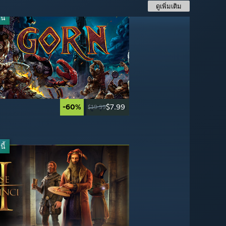
ดูเพิ่มเติม
ี้
ี้
-60%
สูงสุด -80%
$7.99
-50%
-67%
$24.99
$16.49
$19.99
$49.99
$49.99
ี้
-90%
-50%
$4.99
$3.99
$49.99
$7.99