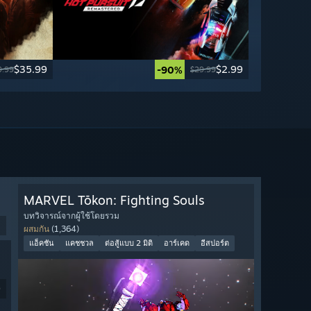
$35.99
$2.99
-90%
9.99
$29.99
MARVEL Tōkon: Fighting Souls
บทวิจารณ์จากผู้ใช้โดยรวม
ผสมกัน
(1,364)
แอ็คชัน
แคชชวล
ต่อสู้แบบ 2 มิติ
อาร์เคด
อีสปอร์ต
9