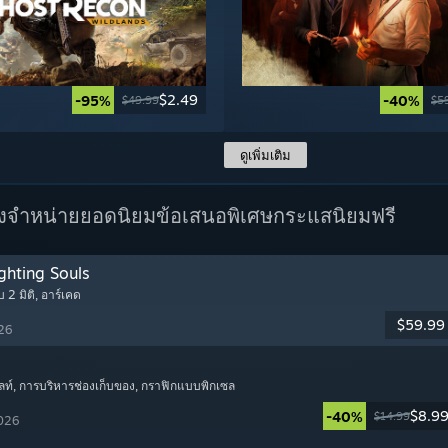
$2.49
-95%
-40%
$49.99
$5
ดูเพิ่มเติม
างจำหน่ายยอดนิยม
ข้อเสนอพิเศษ
กระแสนิยมฟรี
ghting Souls
บ 2 มิติ
, อาร์เคด
$59.99
026
ลท์
, การบริหารช่องเก็บของ
, กราฟิกแบบพิกเซล
$8.9
-40%
$14.99
2026