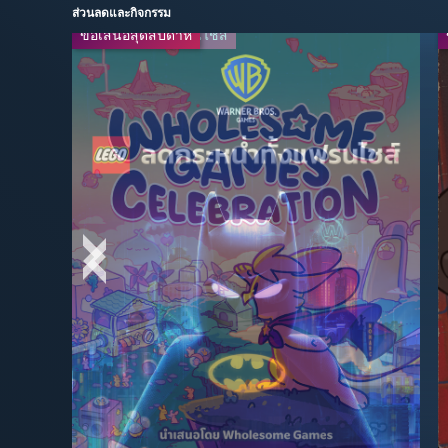
ส่วนลดและกิจกรรม
ข้อเสนอสุดสัปดาห์
ลดกระหน่ำทั้งแฟรนไชส์
ข้อเสนอสุดสัปดาห์
-20%
$39.99
$49.99
-35%
$9.74
$14.99
-67%
$16.49
$49.99