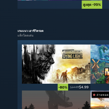
สูงสุด -90%
สูงสุด -75%
เกมแนว
เอาชีวิตรอด
แท็กโดดเด่น
$4.99
-80%
$24.99
ถ่ายทอ