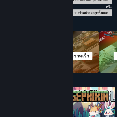
วางจำหน่ายล่าสุดยอดนิยม
หรือ
วางจำหน่ายล่าสุดทั้งหมด
เปิดหาตามหมวดหมู่
กลยุทธ์
แข่งความเร็ว
ต่ำกว่า $10