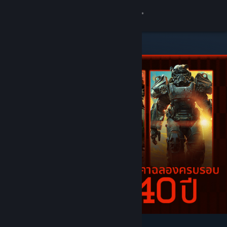
เข้าสู่ระบบ
ร้านค้า
ชุมชน
เกี่ยวกับ
ฝ่ายสนับสนุน
เปลี่ยนภาษา
รับแอป Steam แบบพกพา
ชมเว็บไซต์สำหรับเดสก์ท็อป
โดดเด่นและแนะนำ