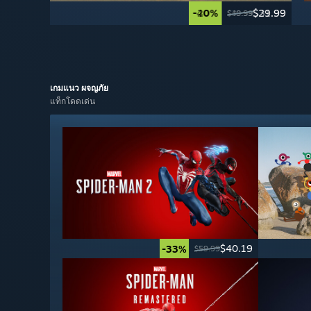
-40%
-20%
$29.99
$31.99
$49.99
$39.99
เกมแนว
ผจญภัย
แท็กโดดเด่น
$40.19
-33%
$59.99