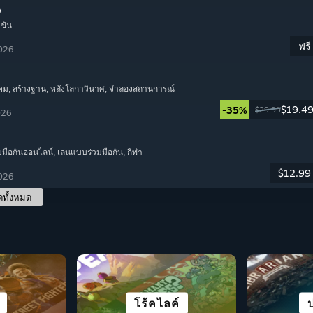
o
ำขัน
ฟรี
2026
คม
, สร้างฐาน
, หลังโลกาวินาศ
, จำลองสถานการณ์
$19.4
-35%
$29.99
026
มมือกันออนไลน์
, เล่นแบบร่วมมือกัน
, กีฬา
$12.99
2026
ดทั้งหมด
เล่นได้ดีบน STEAM
าเรื่อง
บาท
ะ
จำลองสถานการณ์
โร้คไลค์
ผจญภัย
เอา
สย
แ
DECK