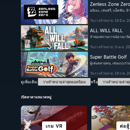
Zenless Zone Zer
อนิเมะ
, เล่นฟรี
, แอ็คชัน
, ข
วันวางจำหน่าย: 16 มิ.ย. 
ALL WILL FALL
จำลองสถานการณ์อาณานิ
วันวางจำหน่าย: 3 เม.ย. 2
Super Battle Golf
ผู้เล่นหลายคน
, เล่นแบบร่ว
วันวางจำหน่าย: 19 ก.พ. 
ดูเพิ่มเติม:
หรือ
วางจำหน่ายล่าสุดยอดนิยม
วางจำหน่ายล่าสุ
เปิดหาตามหมวดหมู่
เมืองและการตั้ง
แคชชวล
เกม VR
เล่นฟรี
เน้นการเล่
สวมบท
อนิเม
ต่อสู้
อาณานิคม