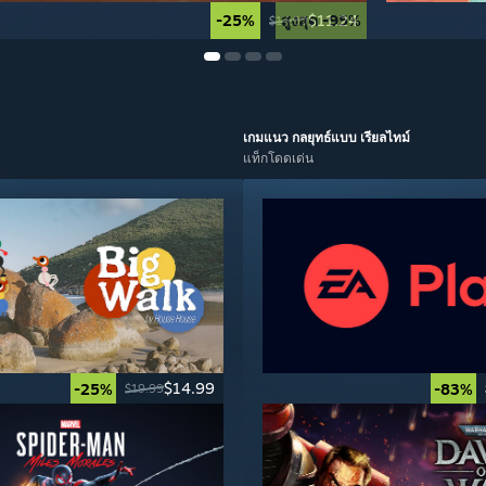
-25%
สูงสุด -95%
$11.24
$14.99
เกมแนว
กลยุทธ์แบบ เรียลไทม์
แท็กโดดเด่น
$14.99
-25%
-83%
$19.99