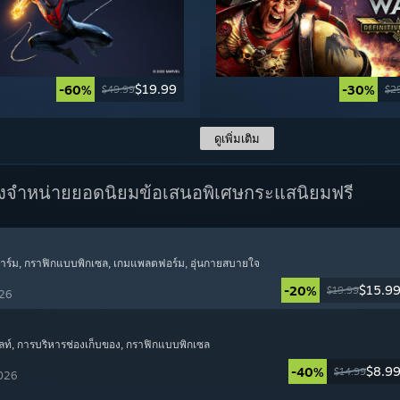
$19.99
-60%
-30%
$49.99
$2
ดูเพิ่มเติม
างจำหน่ายยอดนิยม
ข้อเสนอพิเศษ
กระแสนิยมฟรี
าร์ม
, กราฟิกแบบพิกเซล
, เกมแพลตฟอร์ม
, อุ่นกายสบายใจ
$15.9
-20%
$19.99
026
ลท์
, การบริหารช่องเก็บของ
, กราฟิกแบบพิกเซล
$8.9
-40%
$14.99
2026