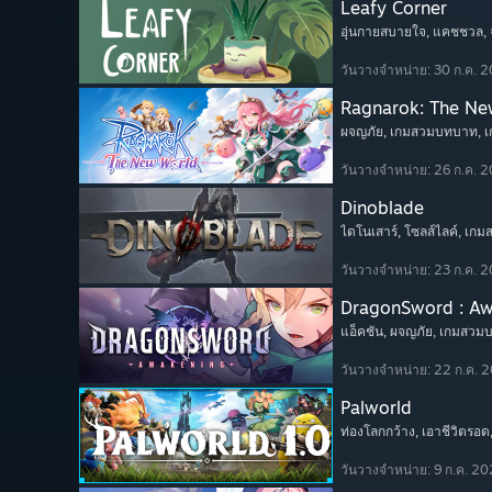
Leafy Corner
อุ่นกายสบายใจ
, แคชชวล
,
วันวางจำหน่าย: 30 ก.ค. 
Ragnarok: The Ne
ผจญภัย
, เกมสวมบทบาท
, 
วันวางจำหน่าย: 26 ก.ค. 
Dinoblade
ไดโนเสาร์
, โซลส์ไลค์
, เก
วันวางจำหน่าย: 23 ก.ค. 
DragonSword : A
แอ็คชัน
, ผจญภัย
, เกมสวม
วันวางจำหน่าย: 22 ก.ค. 
Palworld
ท่องโลกกว้าง
, เอาชีวิตรอด
วันวางจำหน่าย: 9 ก.ค. 2