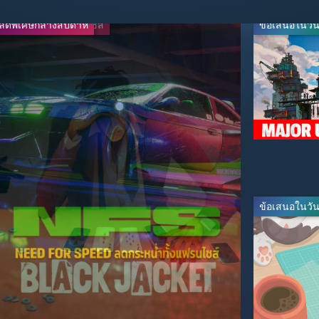
ลดพิเศษกลางสัปดาห์
ลดกระหน่ำทั้งแฟรนไชส์
ข้อเสนอในวันน
-80%
-50%
$9.99
$3.99
$49.99
$7.99
ข้อเสนอในวันน
-60%
-20%
$23.99
$19.99
$59.99
$24.99