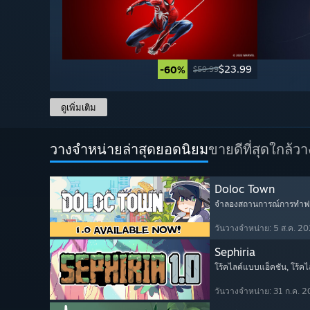
$23.99
-60%
$59.99
ดูเพิ่มเติม
วางจำหน่ายล่าสุดยอดนิยม
ขายดีที่สุด
ใกล้ว
Doloc Town
จำลองสถานการณ์การทำฟ
วันวางจำหน่าย: 5 ส.ค. 2
Sephiria
โร้คไลค์แบบแอ็คชัน
, โร้คไ
วันวางจำหน่าย: 31 ก.ค. 