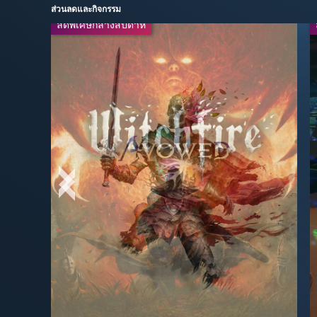
ส่วนลดและกิจกรรม
ลดพิเศษกลางสัปดาห์
ลดพิเศษกลางสัปดาห์
-20%
-50%
$39.99
$29.99
$49.99
$59.99
-30%
-67%
$16.49
$13.99
$49.99
$19.99