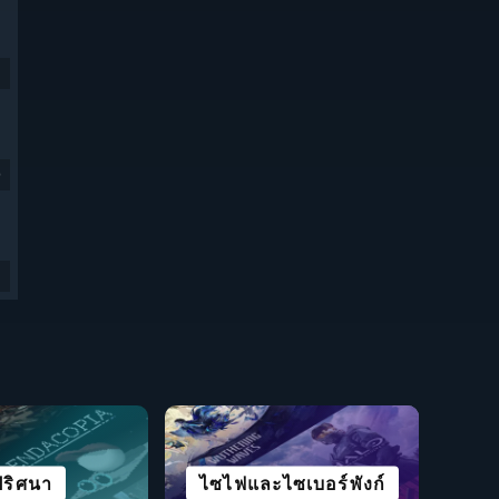
9
ชีวิตรอด
องขวัญ
อ็คชัน
ปริศนา
ไซไฟและไซเบอร์พังก์
ท่องโลกกว้าง
แข่งความเร็ว
กลยุทธ์