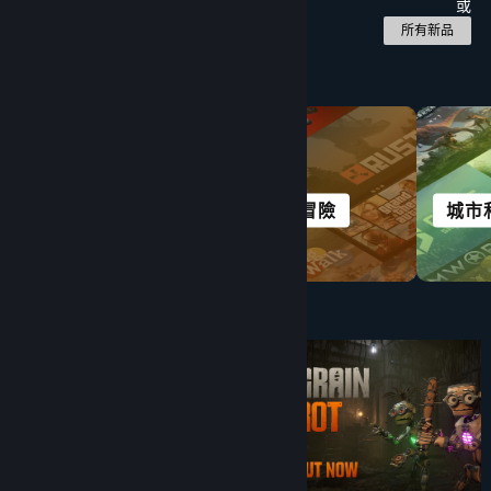
或
所有新品
依類別瀏覽
角色扮演
冒險
城市
低於 $10