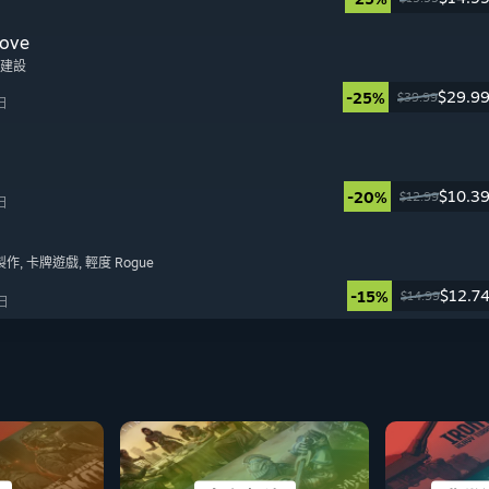
日
ove
地建設
$29.9
-25%
$39.99
日
$10.3
-20%
$12.99
日
製作
, 卡牌遊戲
, 輕度 Rogue
$12.7
-15%
$14.99
 日