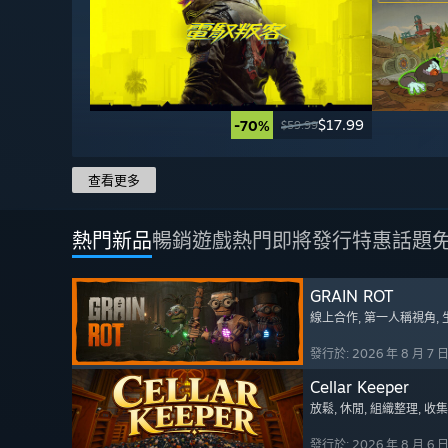
$17.99
-70%
$59.99
查看更多
熱門新品
暢銷遊戲
熱門即將發行
特惠
話題
GRAIN ROT
線上合作
, 第一人稱視角
,
發行於: 2026 年 8 月 7 
Cellar Keeper
放鬆
, 休閒
, 組織整理
, 收
發行於: 2026 年 8 月 6 