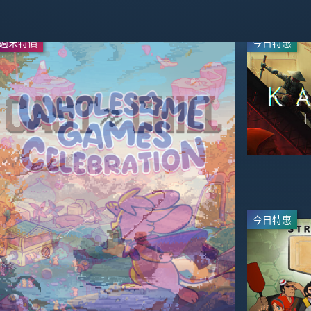
週末特價
週末特價
今日特惠
-20%
-50%
$55.99
$19.99
$69.99
$39.99
今日特惠
直播
-20%
-67%
$16.49
$15.92
$49.99
$19.90