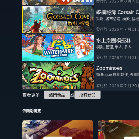
發行於: 2026 年 8 月 4 
縱橫秘灣 Corsair C
策略
, 城市營造
, 模擬
, 基
發行於: 2026 年 7 月 31 
水上樂園模擬器
模擬
, 管理
, 單人
, 多人
發行於: 2026 年 7 月 31 
Zoominoes
類 Rogue 牌組製作
, 牌組
發行於: 2026 年 7 月 30
查看更多：
或
熱門新品
所有新品
依類別瀏覽