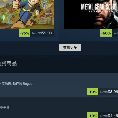
$9.99
-75%
-60%
$39.99
$6
查看更多
免費商品
 生存恐怖
, 動作類 Rogue
$8.9
-10%
$9.99
日
集型平台
$4.4
-10%
$4.99
日