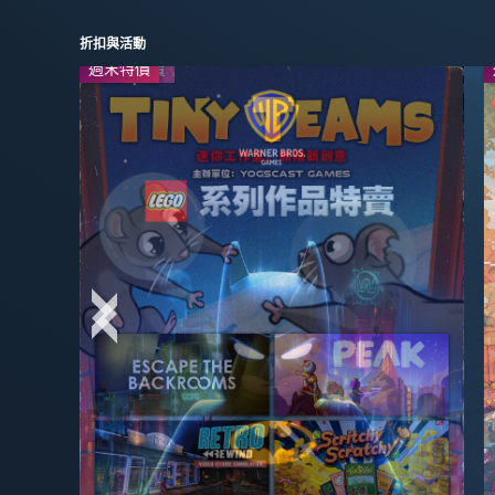
折扣與活動
週末特價
系列作特賣
-67%
-65%
$23.09
$13.99
$69.99
$39.99
-20%
-95%
$19.99
$2.99
$24.99
$59.99