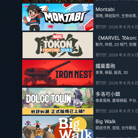
Montabi
策略
, 牌組製作
, 生物收集
發行於: 2026 年 8 月 6 
《MARVEL Tōkon: 
動作
, 休閒
, 2D 格鬥
, 街機
發行於: 2026 年 8 月 6 
鐵巢重砲
軍事
, 模擬
, 擬真
, 3D
發行於: 2026 年 8 月 6 
多洛可小鎮
像素風格
, 農場模擬
, 平台
發行於: 2026 年 8 月 5 
Big Walk
開放世界
, 冒險
, 合作戰役