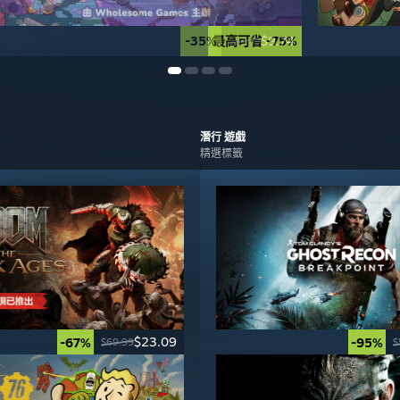
-35%
最高可省 -75%
$9.74
$14.99
潛行
遊戲
精選標籤
$23.09
-67%
-95%
$69.99
$