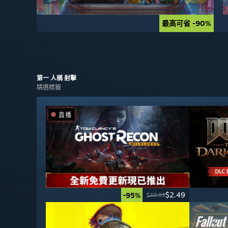
最高可省 -90%
最高可省 -90%
第一 人稱
射擊
精選標籤
直播
$2.49
-95%
$49.99