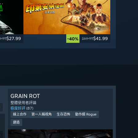
$27.99
$41.99
-40%
9.99
$69.99
GRAIN ROT
整體使用者評論
9
極度好評
(87)
線上合作
第一人稱視角
生存恐怖
動作類 Rogue
建造
9