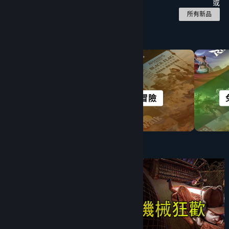
或
所有新品
依類別瀏覽
模擬
冒險
低於 $10