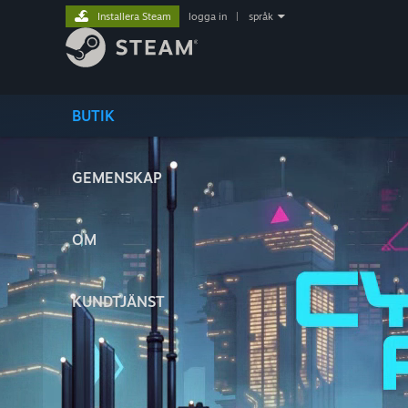
Installera Steam
logga in
|
språk
BUTIK
GEMENSKAP
OM
KUNDTJÄNST