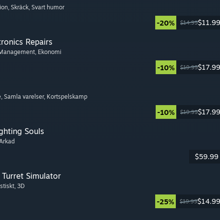
tion
, Skräck
, Svart humor
$11.9
-20%
$14.99
tronics Repairs
 Management
, Ekonomi
$17.9
-10%
$19.99
e
, Samla varelser
, Kortspelskamp
$17.9
-10%
$19.99
ghting Souls
 Arkad
$59.99
Turret Simulator
stiskt
, 3D
$14.9
-25%
$19.99