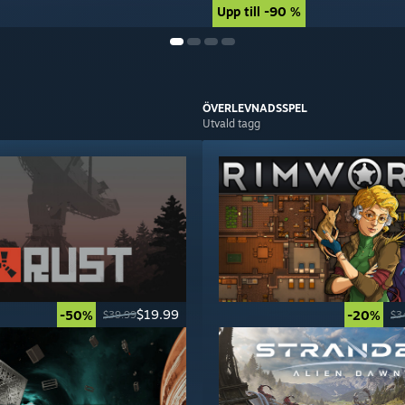
Upp till -90 %
Upp till -90 %
ÖVERLEVNADS­SPEL
Utvald tagg
$19.99
-50%
-20%
$39.99
$3