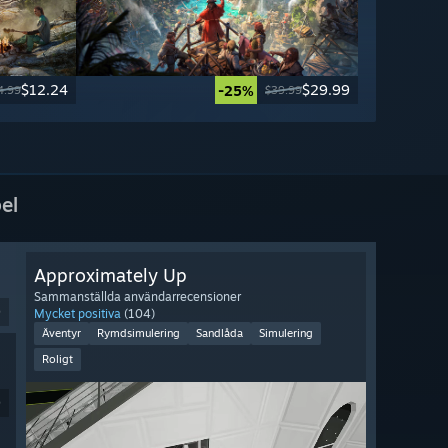
$12.24
$29.99
-25%
4.99
$39.99
el
Approximately Up
Sammanställda användarrecensioner
9
Mycket positiva
(104)
Äventyr
Rymdsimulering
Sandlåda
Simulering
Roligt
9