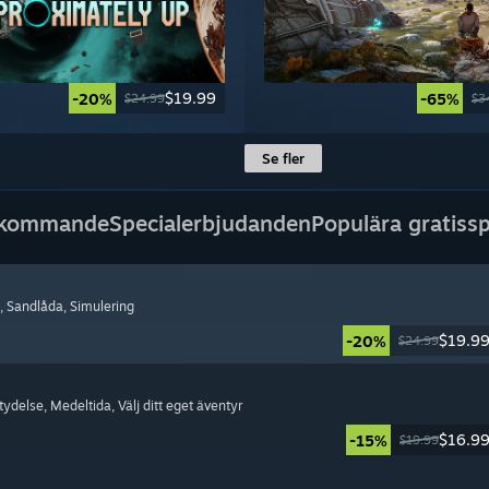
$19.99
-20%
-65%
$24.99
$3
Se fler
 kommande
Specialerbjudanden
Populära gratissp
, Sandlåda
, Simulering
$19.9
-20%
$24.99
etydelse
, Medeltida
, Välj ditt eget äventyr
$16.9
-15%
$19.99