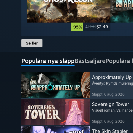
$2.49
-95%
$49.99
Se fler
Populära nya släpp
Bästsäljare
Populära
Approximately Up
Äventyr
, Rymdsimulering
Släppt: 6 aug, 2026
Sovereign Tower
Visuell roman
, Val har b
Släppt: 6 aug, 2026
The Skin Stapler