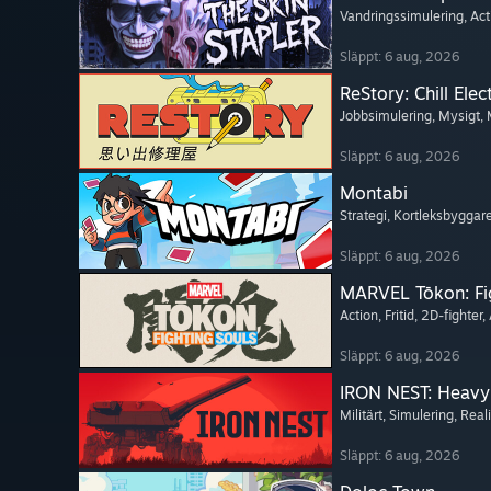
Vandringssimulering
, Ac
Släppt: 6 aug, 2026
ReStory: Chill Elec
Jobbsimulering
, Mysigt
,
Släppt: 6 aug, 2026
Montabi
Strategi
, Kortleksbyggar
Släppt: 6 aug, 2026
MARVEL Tōkon: Fi
Action
, Fritid
, 2D-fighter
,
Släppt: 6 aug, 2026
IRON NEST: Heavy 
Militärt
, Simulering
, Reali
Släppt: 6 aug, 2026