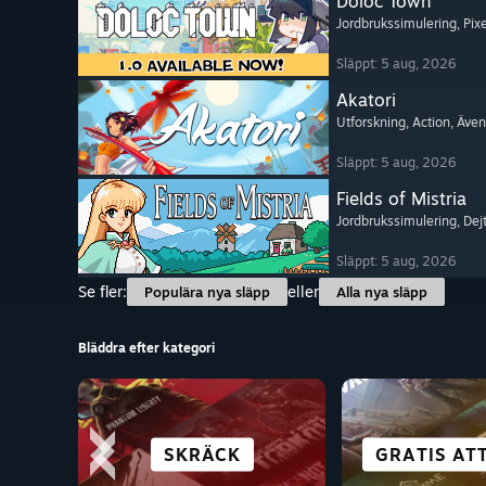
Doloc Town
Jordbrukssimulering
, Pix
Släppt: 5 aug, 2026
Akatori
Utforskning
, Action
, Även
Släppt: 5 aug, 2026
Fields of Mistria
Jordbrukssimulering
, Dej
Släppt: 5 aug, 2026
Se fler:
eller
Populära nya släpp
Alla nya släpp
Bläddra efter kategori
FIGHTING
ÄVENTYR
SKRÄCK
CO-OP
GRATIS AT
VISUELL 
SIMULER
ALLA SP