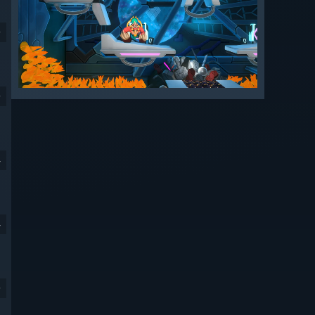
9
9
4
4
9