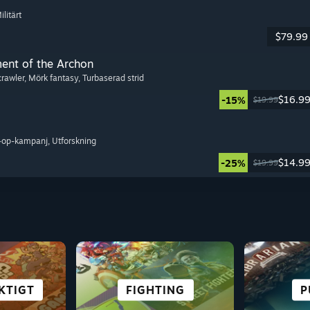
ilitärt
$79.99
ment of the Archon
crawler
, Mörk fantasy
, Turbaserad strid
$16.9
-15%
$19.99
o-op-kampanj
, Utforskning
$14.9
-25%
$19.99
S
KTIGT
YR
ON
NG
ROLLSPEL
STRATEGI
FIGHTING
FRITID
ÖVE
P
CY