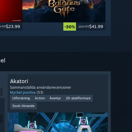
$23.99
$41.99
-30%
9.99
$59.99
el
Akatori
Sammanställda användarrecensioner
4
Mycket positiva
(53)
Utforskning
Action
Äventyr
2D-plattformare
Souls-liknande
9