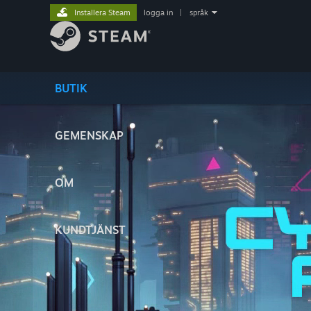
Installera Steam
logga in
|
språk
BUTIK
GEMENSKAP
OM
KUNDTJÄNST