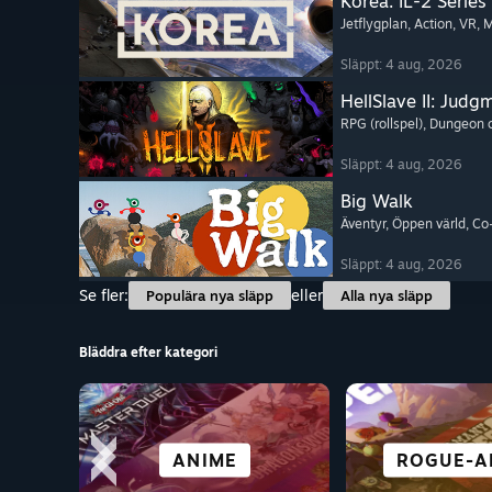
Korea. IL-2 Series
Jetflygplan
, Action
, VR
, M
Släppt: 4 aug, 2026
HellSlave II: Judg
RPG (rollspel)
, Dungeon 
Släppt: 4 aug, 2026
Big Walk
Äventyr
, Öppen värld
, C
Släppt: 4 aug, 2026
Se fler:
eller
Populära nya släpp
Alla nya släpp
Bläddra efter kategori
SIMULERINGAR
SKRÄCK
ANIME
VR
ROGUE-A
ÄVENT
ACTI
RACI