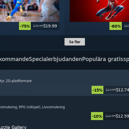
$19.99
-75%
-60%
$79.99
$5
Se fler
 kommande
Specialerbjudanden
Populära gratissp
tyr
, 2D-plattformare
$12.7
-15%
$14.99
tsimulering
, RPG (rollspel)
, Livssimulering
$12.5
-10%
$13.99
zzle Gallery