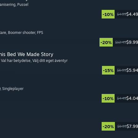
ganisering
, Pussel
$4.4
-10%
$4.99
tare
, Boomer shooter
, FPS
$9.9
-20%
$12.49
This Bed We Made Story
, Val har betydelse
, Välj ditt eget äventyr
$5.9
-15%
$6.99
D
, Singleplayer
$4.0
-10%
$4.49
$7.9
-20%
$9.99