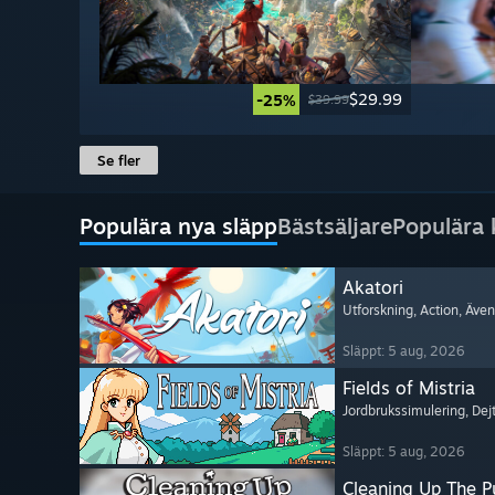
$29.99
-25%
$39.99
Se fler
Populära nya släpp
Bästsäljare
Populära
Akatori
Utforskning
, Action
, Även
Släppt: 5 aug, 2026
Fields of Mistria
Jordbrukssimulering
, Dej
Släppt: 5 aug, 2026
Cleaning Up The Pu