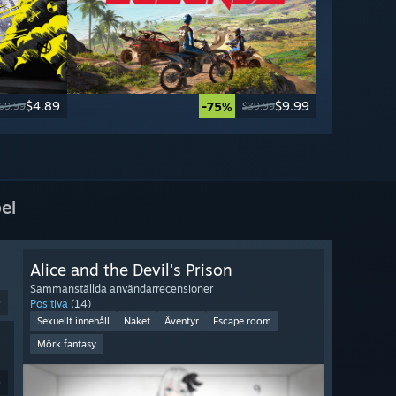
$4.89
$9.99
-75%
69.99
$39.99
el
Alice and the Devil's Prison
Sammanställda användarrecensioner
9
Positiva
(14)
Sexuellt innehåll
Naket
Äventyr
Escape room
Mörk fantasy
9