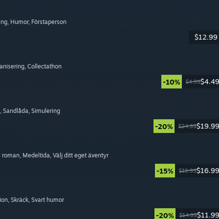
ning
, Humor
, Förstaperson
$12.99
ganisering
, Collectathon
$4.4
-10%
$4.99
, Sandlåda
, Simulering
$19.9
-20%
$24.99
ll roman
, Medeltida
, Välj ditt eget äventyr
$16.9
-15%
$19.99
tion
, Skräck
, Svart humor
$11.9
-20%
$14.99