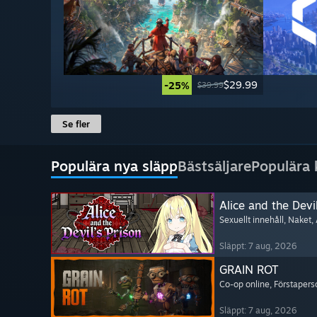
$29.99
-25%
$39.99
Se fler
Populära nya släpp
Bästsäljare
Populära
Alice and the Devil
Sexuellt innehåll
, Naket
,
Släppt: 7 aug, 2026
GRAIN ROT
Co-op online
, Förstapers
Släppt: 7 aug, 2026