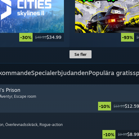
$34.99
-30%
-93%
$49.99
$
Se fler
 kommande
Specialerbjudanden
Populära gratissp
's Prison
 Äventyr
, Escape room
$12.5
-10%
$13.99
on
, Överlevnadsskräck
, Rogue-action
$8.9
-10%
$9.99