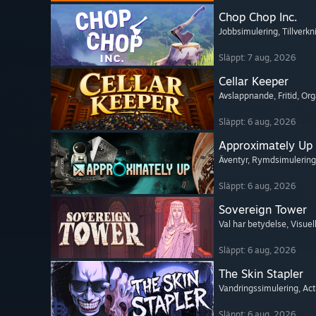
Chop Chop Inc.
Jobbsimulering
, Tillverk
Släppt: 7 aug, 2026
Cellar Keeper
Avslappnande
, Fritid
, Or
Släppt: 6 aug, 2026
Approximately Up
Äventyr
, Rymdsimulering
Släppt: 6 aug, 2026
Sovereign Tower
Val har betydelse
, Visue
Släppt: 6 aug, 2026
The Skin Stapler
Vandringssimulering
, Ac
Släppt: 6 aug, 2026