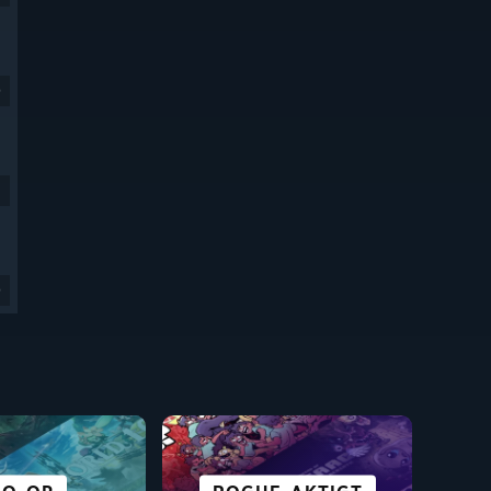
9
9
SCI-FI &