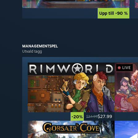
Upp till -90 %
Upp till -90 %
MANAGEMENT­SPEL
Utvald tagg
LIVE
$27.99
-20%
$34.99