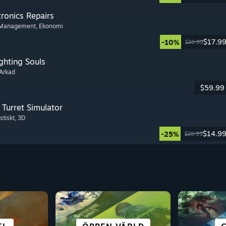
tronics Repairs
 Management
, Ekonomi
$17.9
-10%
$19.99
ghting Souls
 Arkad
$59.99
Turret Simulator
stiskt
, 3D
$14.9
-25%
$19.99