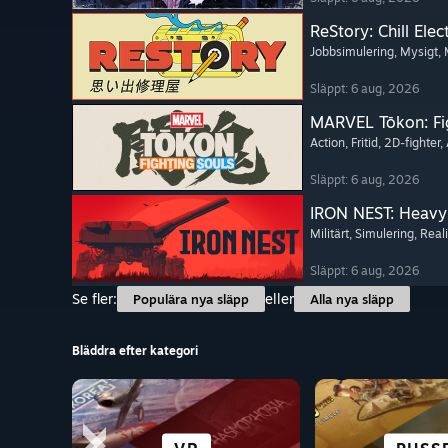
ReStory: Chill Elec
Jobbsimulering
, Mysigt
,
Släppt: 6 aug, 2026
MARVEL Tōkon: Fi
Action
, Fritid
, 2D-fighter
,
Släppt: 6 aug, 2026
IRON NEST: Heavy 
Militärt
, Simulering
, Reali
Släppt: 6 aug, 2026
Se fler:
eller
Populära nya släpp
Alla nya släpp
Bläddra efter kategori