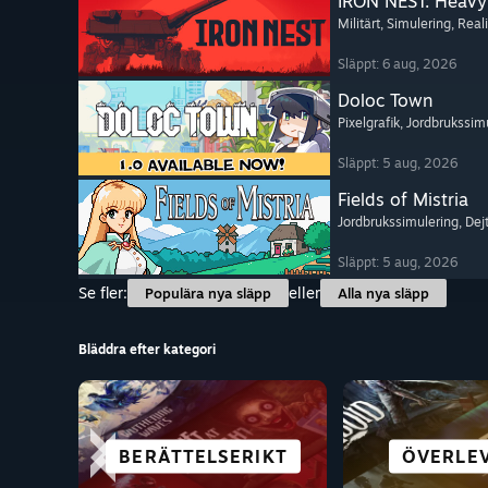
IRON NEST: Heavy 
Militärt
, Simulering
, Reali
Släppt: 6 aug, 2026
Doloc Town
Pixelgrafik
, Jordbrukssim
Släppt: 5 aug, 2026
Fields of Mistria
Jordbrukssimulering
, Dej
Släppt: 5 aug, 2026
Se fler:
eller
Populära nya släpp
Alla nya släpp
Bläddra efter kategori
BERÄTTELSERIKT
SIMULERINGAR
PUSSEL
CO-OP
ROGUE-A
ÖPPEN V
ÖVERLE
BRA PÅ 