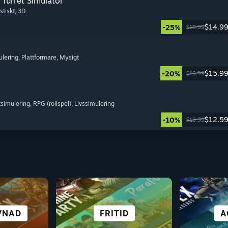
Turret Simulator
stiskt
, 3D
$14.9
-25%
$19.99
ulering
, Plattformare
, Mysigt
$15.9
-20%
$19.99
tsimulering
, RPG (rollspel)
, Livssimulering
$12.5
-10%
$13.99
S
KTIGT
ÄRLD
VNAD
DECK
GRATIS ATT SPELA
ALLA SPORTER
RACING
FRITID
ST
S
A
CY