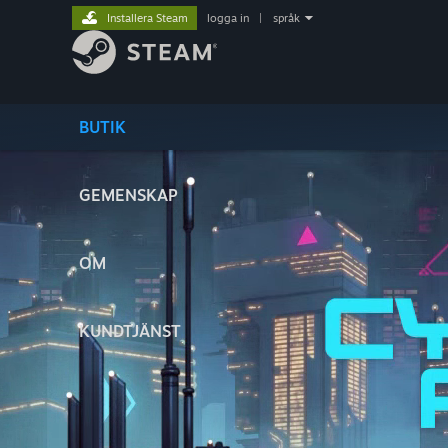
Installera Steam
logga in
|
språk
BUTIK
GEMENSKAP
OM
KUNDTJÄNST