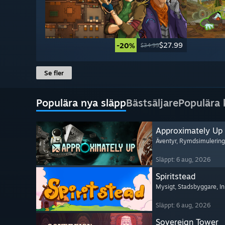
$27.99
-20%
$34.99
Se fler
Populära nya släpp
Bästsäljare
Populära
Approximately Up
Äventyr
, Rymdsimulering
Släppt: 6 aug, 2026
Spiritstead
Mysigt
, Stadsbyggare
, I
Släppt: 6 aug, 2026
Sovereign Tower