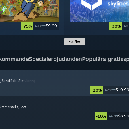
$9.99
-75%
-30%
$39.99
$4
Se fler
 kommande
Specialerbjudanden
Populära gratissp
, Sandlåda
, Simulering
$19.9
-20%
$24.99
nkrementellt
, Sött
$8.9
-10%
$9.99