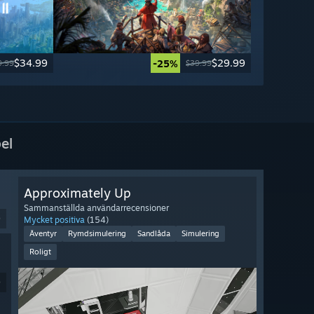
$34.99
$29.99
-25%
9.99
$39.99
el
Approximately Up
Sammanställda användarrecensioner
9
Mycket positiva
(154)
Äventyr
Rymdsimulering
Sandlåda
Simulering
Roligt
9