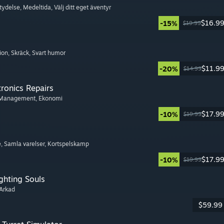
etydelse
, Medeltida
, Välj ditt eget äventyr
$16.9
-15%
$19.99
tion
, Skräck
, Svart humor
$11.9
-20%
$14.99
tronics Repairs
 Management
, Ekonomi
$17.9
-10%
$19.99
e
, Samla varelser
, Kortspelskamp
$17.9
-10%
$19.99
ghting Souls
 Arkad
$59.99