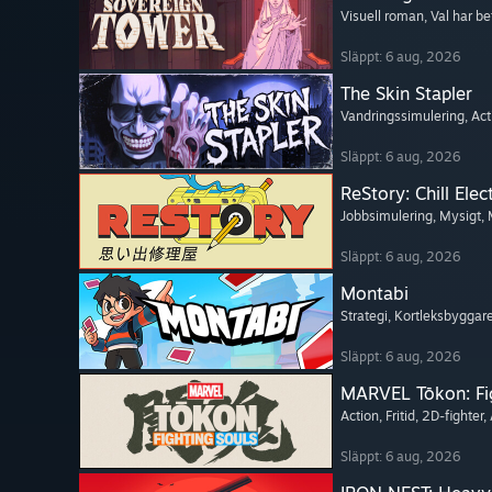
Visuell roman
, Val har b
Släppt: 6 aug, 2026
The Skin Stapler
Vandringssimulering
, Ac
Släppt: 6 aug, 2026
ReStory: Chill Elec
Jobbsimulering
, Mysigt
,
Släppt: 6 aug, 2026
Montabi
Strategi
, Kortleksbyggar
Släppt: 6 aug, 2026
MARVEL Tōkon: Fi
Action
, Fritid
, 2D-fighter
,
Släppt: 6 aug, 2026