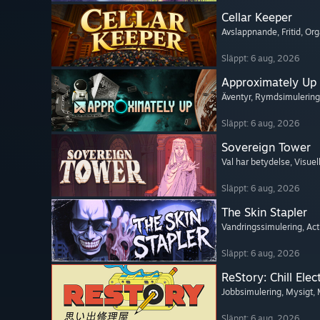
Cellar Keeper
Avslappnande
, Fritid
, Or
Släppt: 6 aug, 2026
Approximately Up
Äventyr
, Rymdsimulering
Släppt: 6 aug, 2026
Sovereign Tower
Val har betydelse
, Visue
Släppt: 6 aug, 2026
The Skin Stapler
Vandringssimulering
, Ac
Släppt: 6 aug, 2026
ReStory: Chill Elec
Jobbsimulering
, Mysigt
,
Släppt: 6 aug, 2026