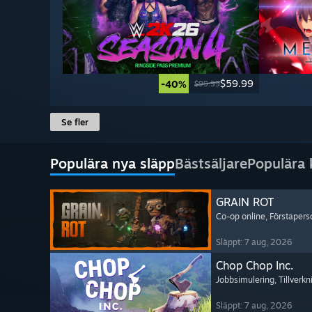
$59.99
-40%
$99.99
Se fler
Populära nya släpp
Bästsäljare
Populära
GRAIN ROT
Co-op online
, Förstapers
Släppt: 7 aug, 2026
Chop Chop Inc.
Jobbsimulering
, Tillverk
Släppt: 7 aug, 2026