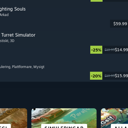
ghting Souls
 Arkad
$59.99
Turret Simulator
stiskt
, 3D
$14.9
-25%
$19.99
ulering
, Plattformare
, Mysigt
$15.9
-20%
$19.99
 &
STAD &