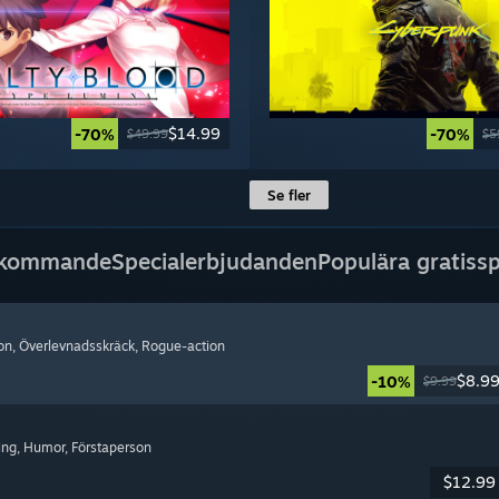
$14.99
-70%
-70%
$49.99
$5
Se fler
 kommande
Specialerbjudanden
Populära gratissp
on
, Överlevnadsskräck
, Rogue-action
$8.9
-10%
$9.99
ning
, Humor
, Förstaperson
$12.99