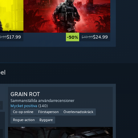
$17.99
$24.99
-50%
9.99
$49.99
el
GRAIN ROT
Sammanställda användarrecensioner
9
Mycket positiva
(140)
Co-op online
Förstaperson
Överlevnadsskräck
Rogue-action
Byggare