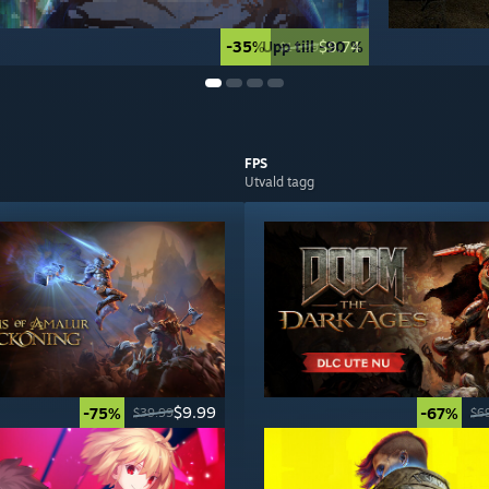
-35%
Upp till -90 %
$9.74
$14.99
FPS
Utvald tagg
$9.99
-75%
-67%
$39.99
$6