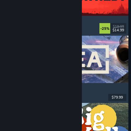
IRON NEST: Heavy Turret Simulator
Militares
, Simulación
, Realistas
, 3D
$19.99
-25%
$14.99
Lanzamiento: 6 AGO 2026
Korea. IL-2 Series
Vuelo
, Acción
, RV
, Militares
$79.99
Lanzamiento: 4 AGO 2026