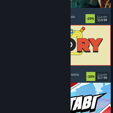
Approximately Up
Aventura
, Simulador espacial
, Sandbox
, Simulación
$24.99
-20%
$19.99
Lanzamiento: 6 AGO 2026
ReStory: Chill Electronics Repairs
Simulador de trabajo
, Acogedores
, Gestión
, Economía
$19.99
-10%
$17.99
Lanzamiento: 6 AGO 2026