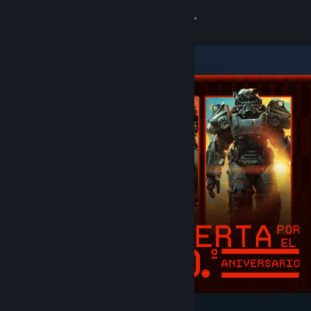
Iniciar sesión
Tienda
Comunidad
Acerca de
Soporte
Cambiar idioma
Descargar Steam Mobile
Ver versión clásica
Destacados y recomendados