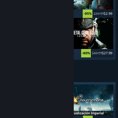
$49.99
$2.49
$59.99
$2.99
-95%
-95%
$59.99
$11.99
$69.99
$27.99
-80%
-60%
Ver más
JUEGOS DE
CONSTRUCCIÓN DE IMPERIOS
Etiqueta destacada