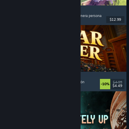
Chop Chop Inc.
Simulador de trabajo
, Fabricación
, Comedia
, Primera persona
$12.99
Lanzamiento: 7 AGO 2026
Cellar Keeper
Relajantes
, Casuales
, Organización
, Recolectatlón
$4.99
-10%
$4.49
Lanzamiento: 6 AGO 2026