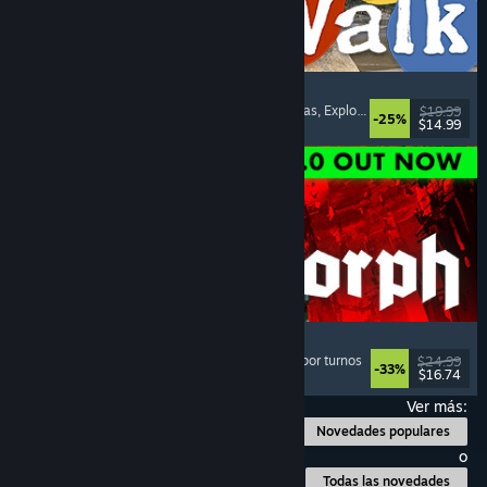
Big Walk
Mundo abierto
, Aventura
, Campañas cooperativas
, Exploración
$19.99
-25%
$14.99
Lanzamiento: 4 AGO 2026
Quasimorph
Rol
, Estrategia
, Combate por turnos
, Estrategia por turnos
$24.99
-33%
$16.74
Lanzamiento: 31 JUL 2026
Ver más:
Novedades populares
o
Todas las novedades