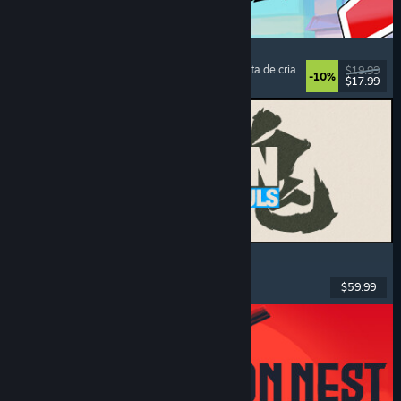
Montabi
Estrategia
, Construcción de barajas
, Coleccionista de criaturas
, Combate con c
$19.99
-10%
$17.99
Lanzamiento: 6 AGO 2026
MARVEL Tōkon: Fighting Souls
Acción
, Casuales
, Luchador en 2D
, Arcade
$59.99
Lanzamiento: 6 AGO 2026