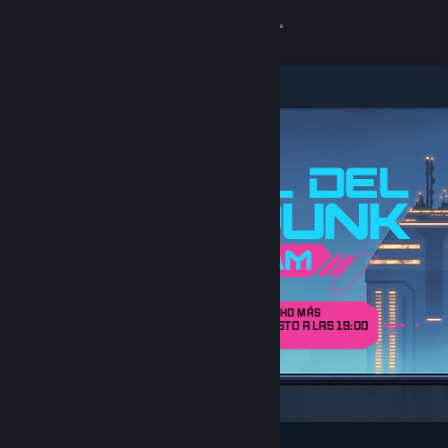
Iniciar sesión
Tienda
Comunidad
Acerca de
Soporte
Cambiar idioma
Descargar Steam Mobile
Ver versión clásica
Destacados y recomendados