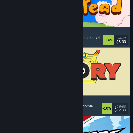
Spiritstead
Acogedores
, Construcción de ciudades
, Incrementales
, Adorables
$9.99
-10%
$8.99
Lanzamiento: 6 AGO 2026
ReStory: Chill Electronics Repairs
Simulador de trabajo
, Acogedores
, Gestión
, Economía
$19.99
-10%
$17.99
Lanzamiento: 6 AGO 2026