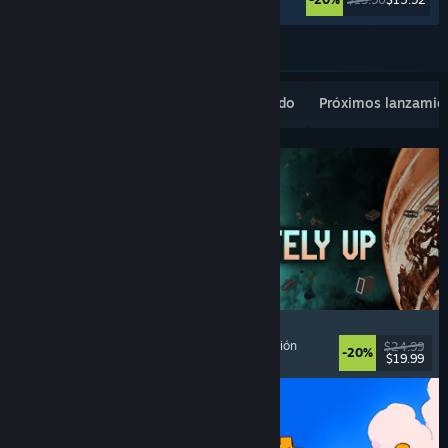
Ver más
Novedades populares
Lo más vendido
Próximos lanzamie
Approximately Up
Aventura
, Simulador espacial
, Sandbox
, Simulación
$24.99
-20%
$19.99
Lanzamiento: 6 AGO 2026