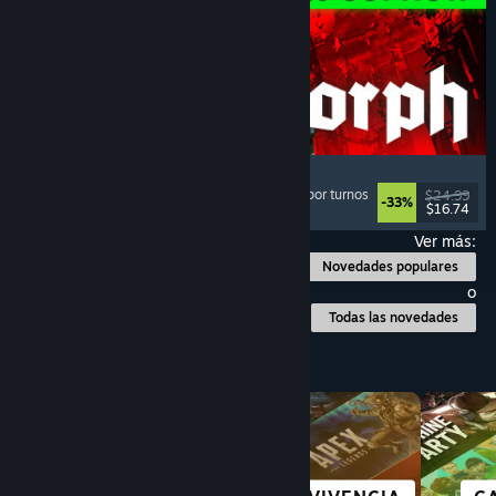
Quasimorph
Rol
, Estrategia
, Combate por turnos
, Estrategia por turnos
$24.99
-33%
$16.74
Lanzamiento: 31 JUL 2026
Ver más:
Novedades populares
o
Todas las novedades
Explorar por categoría