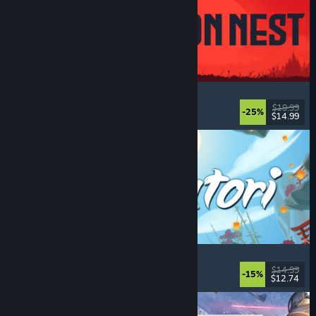
IRON NEST: Heavy Turret Simulator
Militares
, Simulación
, Realistas
, 3D
$19.99
-25%
$14.99
Lanzamiento: 6 AGO 2026
Akatori
Exploración
, Acción
, Aventura
, Plataformas 2D
$14.99
-15%
$12.74
Lanzamiento: 5 AGO 2026