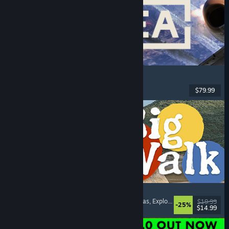
Korea. IL-2 Series
Vuelo
, Acción
, RV
, Militares
$79.99
Lanzamiento: 4 AGO 2026
Big Walk
Mundo abierto
, Aventura
, Campañas cooperativas
, Exploración
$19.99
-25%
$14.99
Lanzamiento: 4 AGO 2026