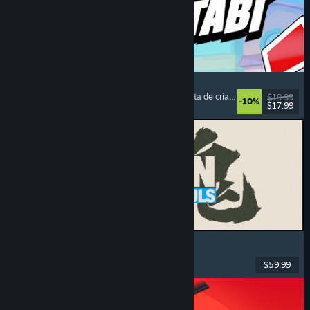
Montabi
Estrategia
, Construcción de barajas
, Coleccionista de criaturas
, Combate con c
$19.99
-10%
$17.99
Lanzamiento: 6 AGO 2026
MARVEL Tōkon: Fighting Souls
Acción
, Casuales
, Luchador en 2D
, Arcade
$59.99
Lanzamiento: 6 AGO 2026