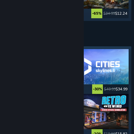
$39.99
$9.99
$34.99
$12.24
-75%
-65%
Ver más
JUEGOS DE
GESTIÓN
Etiqueta destacada
$12.99
$10.39
$49.99
$34.99
-20%
-30%
$39.99
$29.99
$19.90
$15.92
-25%
-20%