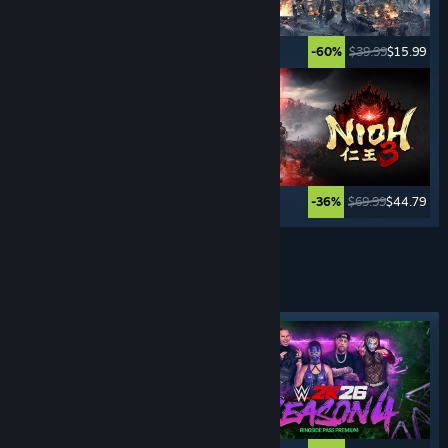
$39.99
$27.99
$39.99
$15.99
-30%
-60%
$39.99
$7.99
$69.99
$44.79
-80%
-36%
Ver más
JUEGOS DE
DEPORTES
Etiqueta destacada