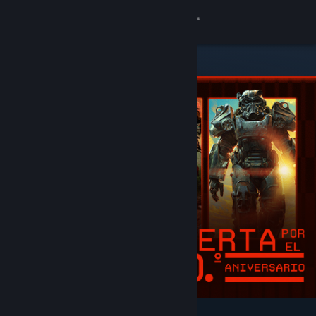
Iniciar sesión
Tienda
Comunidad
Acerca de
Soporte
Cambiar idioma
Descargar Steam Mobile
Ver versión clásica
Destacados y recomendados