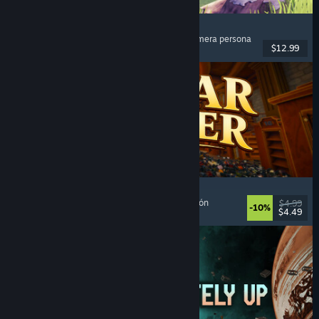
Chop Chop Inc.
Simulador de trabajo
, Fabricación
, Comedia
, Primera persona
$12.99
Lanzamiento: 7 AGO 2026
Cellar Keeper
Relajantes
, Casuales
, Organización
, Recolectatlón
$4.99
-10%
$4.49
Lanzamiento: 6 AGO 2026