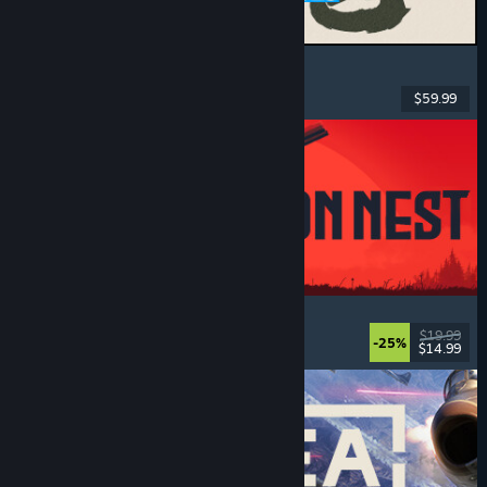
MARVEL Tōkon: Fighting Souls
Acción
, Casuales
, Luchador en 2D
, Arcade
$59.99
Lanzamiento: 6 AGO 2026
IRON NEST: Heavy Turret Simulator
Militares
, Simulación
, Realistas
, 3D
$19.99
-25%
$14.99
Lanzamiento: 6 AGO 2026