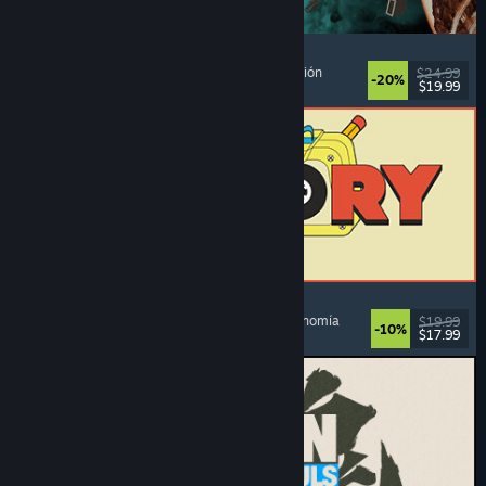
Approximately Up
Aventura
, Simulador espacial
, Sandbox
, Simulación
$24.99
-20%
$19.99
Lanzamiento: 6 AGO 2026
ReStory: Chill Electronics Repairs
Simulador de trabajo
, Acogedores
, Gestión
, Economía
$19.99
-10%
$17.99
Lanzamiento: 6 AGO 2026