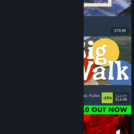
Korea. IL-2 Series
Vuelo
, Acción
, RV
, Militares
$79.99
Lanzamiento: 4 AGO 2026
Big Walk
Mundo abierto
, Aventura
, Campañas cooperativas
, Puzles
$19.99
-25%
$14.99
Lanzamiento: 4 AGO 2026