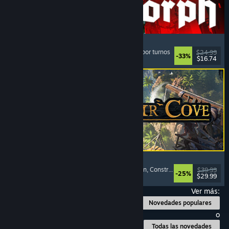
Quasimorph
Rol
, Estrategia
, Combate por turnos
, Estrategia por turnos
$24.99
-33%
$16.74
Lanzamiento: 31 JUL 2026
Corsair Cove
Estrategia
, Construcción de ciudades
, Simulación
, Construcción de bases
$39.99
-25%
$29.99
Lanzamiento: 31 JUL 2026
Ver más:
Novedades populares
o
Todas las novedades