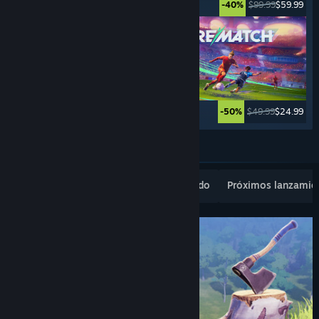
$39.99
$9.99
$99.99
$59.99
-75%
-40%
$69.99
$3.49
$49.99
$24.99
-95%
-50%
Ver más
Novedades populares
Lo más vendido
Próximos lanzamie