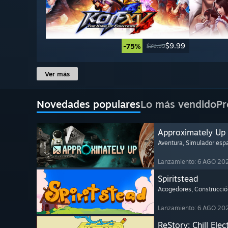
$9.99
-75%
$39.99
Ver más
Novedades populares
Lo más vendido
Pr
Approximately Up
Aventura
, Simulador espa
Lanzamiento: 6 AGO 20
Spiritstead
Acogedores
, Construcci
Lanzamiento: 6 AGO 20
ReStory: Chill Elec