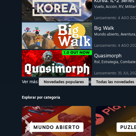
Korea. IL-2 Series
Vuelo
, Acción
, RV
, Milita
Lanzamiento: 4 AGO 20
Big Walk
Mundo abierto
, Aventura
Lanzamiento: 4 AGO 20
Quasimorph
Rol
, Estrategia
, Combate 
Lanzamiento: 31 JUL 20
Ver más:
o
Novedades populares
Todas las novedades
Explorar por categoría
TODOS LOS
CIUDAD
MUNDO ABIERTO
CARRERAS
CASUALES
AVENT
TERR
PUZL
DEPORTES
ASENTAMI