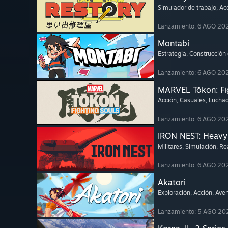
Simulador de trabajo
, A
Lanzamiento: 6 AGO 20
Montabi
Estrategia
, Construcción
Lanzamiento: 6 AGO 20
MARVEL Tōkon: Fi
Acción
, Casuales
, Lucha
Lanzamiento: 6 AGO 20
IRON NEST: Heavy 
Militares
, Simulación
, Re
Lanzamiento: 6 AGO 20
Akatori
Exploración
, Acción
, Ave
Lanzamiento: 5 AGO 20