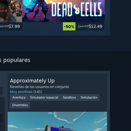
$7.99
$12.49
-50%
39.99
$24.99
s populares
Approximately Up
Reseñas de los usuarios en conjunto
9
Muy positivas
(141)
Aventura
Simulador espacial
Sandbox
Simulación
Divertidos
9