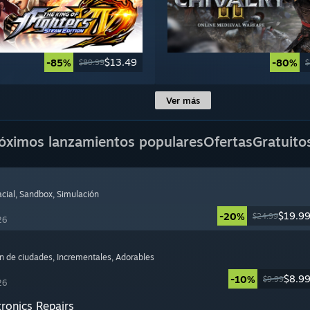
$13.49
-85%
-80%
$89.99
$
Ver más
óximos lanzamientos populares
Ofertas
Gratuito
cial
, Sandbox
, Simulación
$19.9
-20%
$24.99
26
ón de ciudades
, Incrementales
, Adorables
$8.9
-10%
$9.99
26
tronics Repairs