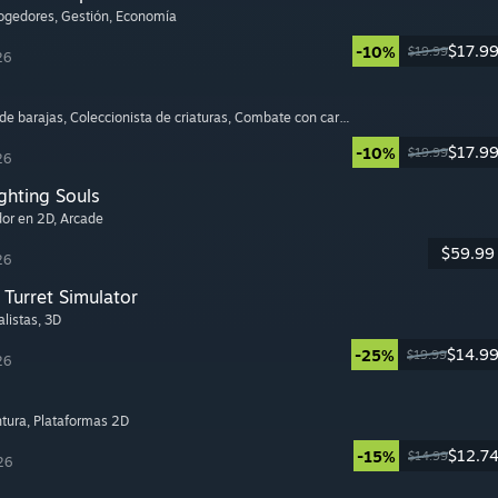
cogedores
, Gestión
, Economía
$17.9
-10%
$19.99
26
 de barajas
, Coleccionista de criaturas
, Combate con cartas
$17.9
-10%
$19.99
26
ghting Souls
dor en 2D
, Arcade
$59.99
26
Turret Simulator
alistas
, 3D
$14.9
-25%
$19.99
26
ntura
, Plataformas 2D
$12.7
-15%
$14.99
26