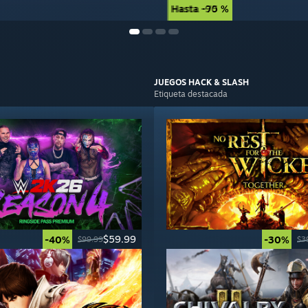
Hasta -90 %
Hasta -75 %
JUEGOS
HACK & SLASH
Etiqueta destacada
$59.99
-40%
-30%
$99.99
$3