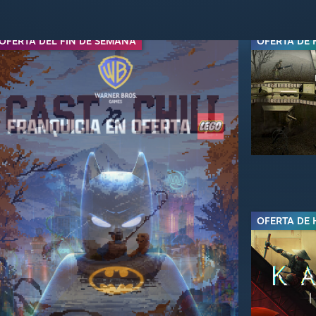
OFERTA DEL FIN DE SEMANA
OFERTAS DE LA FRANQUICIA
OFERTA DE 
OFERTA DE 
-50%
-50%
$19.99
$3.99
$39.99
$7.99
OFERTA DE 
-67%
-75%
$23.09
$9.99
$69.99
$39.99