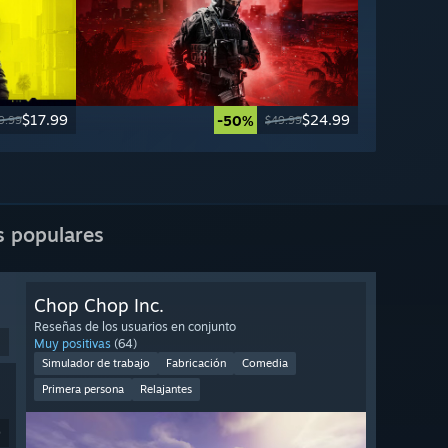
$17.99
$24.99
-50%
9.99
$49.99
s populares
Chop Chop Inc.
Reseñas de los usuarios en conjunto
Muy positivas
(64)
Simulador de trabajo
Fabricación
Comedia
Primera persona
Relajantes
9