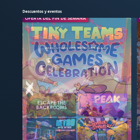
Descuentos y eventos
OFERTA DEL FIN DE SEMANA
OFERTA DEL FIN DE SEMANA
DIRECTO
-67%
-95%
$16.49
$2.49
$49.99
$49.99
-50%
-95%
$24.99
$2.99
$49.99
$59.99