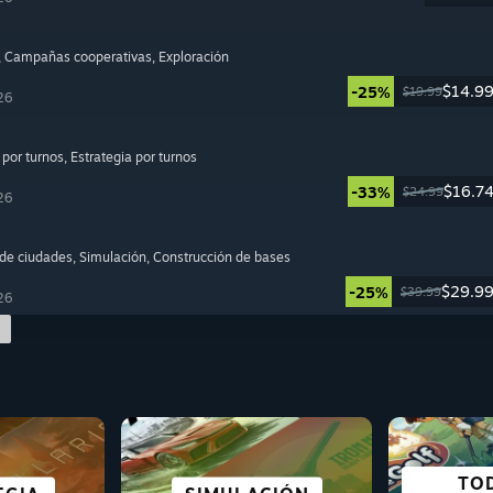
, Campañas cooperativas
, Exploración
$14.9
-25%
$19.99
26
por turnos
, Estrategia por turnos
$16.7
-33%
$24.99
26
 de ciudades
, Simulación
, Construcción de bases
$29.9
-25%
$39.99
26
CCIÓN Y
CIUDADES Y
PERFE
TO