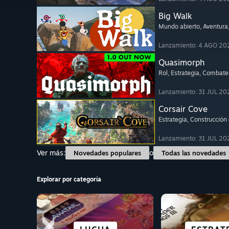
Big Walk
Mundo abierto
, Aventura
Lanzamiento: 4 AGO 20
Quasimorph
Rol
, Estrategia
, Combate 
Lanzamiento: 31 JUL 20
Corsair Cove
Estrategia
, Construcción
Lanzamiento: 31 JUL 20
Ver más:
o
Novedades populares
Todas las novedades
Explorar por categoría
CIENCIA FI