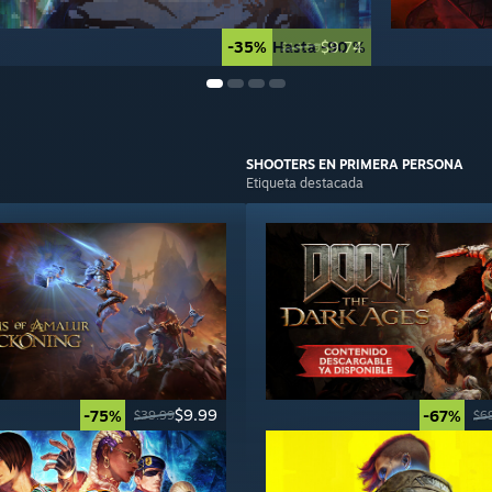
-35%
Hasta -90 %
$9.74
$14.99
SHOOTERS
EN PRIMERA PERSONA
Etiqueta destacada
$9.99
-75%
-67%
$39.99
$6