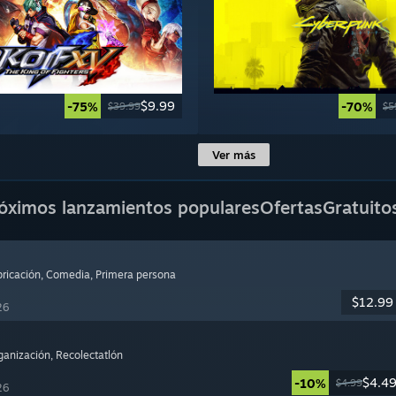
$9.99
-75%
-70%
$39.99
$5
Ver más
óximos lanzamientos populares
Ofertas
Gratuito
bricación
, Comedia
, Primera persona
$12.99
26
rganización
, Recolectatlón
$4.4
-10%
$4.99
26