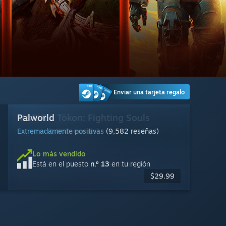
Enviar una tarjeta regalo
MARVEL Tōkon: Fighting Souls
Palworld
ReStory: Chill Electronics Repairs
War Thunder
Rust
Marvel Rivals
Ready or Not
Dead by Daylight
Battlefield™ 6
Shift At Midnight
Big Walk
Warframe
Variadas
Extremadamente positivas
Extremadamente positivas
Muy positivas
Muy positivas
Mayormente positivas
Muy positivas
Muy positivas
Muy positivas
Muy positivas
Muy positivas
Extremadamente positivas
(1,867 reseñas)
(21,114 reseñas)
(43,791 reseñas)
(5,761 reseñas)
(38,794 reseñas)
(7,221 reseñas)
(6,520 reseñas)
(5,049 reseñas)
(15,884 reseñas)
(9,582 reseñas)
(972 reseñas)
(32,459 reseñas)
Lo más vendido
Lo más vendido
Lo más vendido
Lo más vendido
Lo más vendido
Lo más vendido
Lo más vendido
Lo más vendido
Lo más vendido
Lo más vendido
Lo más vendido
Lo más vendido
Está en el puesto
Está en el puesto
Está en el puesto
Está en el puesto
Está en el puesto
Está en el puesto
Está en el puesto
Está en el puesto
Está en el puesto
Está en el puesto
Está en el puesto
Está en el puesto
n.º 4
n.º 13
n.º 9
n.º 29
n.º 18
n.º 5
n.º 23
n.º 20
n.º 26
n.º 27
n.º 1
n.º 14
en tu región
en tu región
en tu región
en tu región
en tu región
en tu región
en tu región
en tu región
en tu región
en tu región
en tu región
en tu región
Free to Play
Free to Play
Free to Play
$59.99
$29.99
$19.99
$24.99
$34.99
$19.99
$14.99
$17.99
$9.99
-50%
-50%
-50%
-25%
-10%
$49.99
$69.99
$39.99
$19.99
$19.99