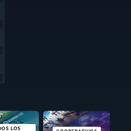
9
4
9
CTOS PARA
DOS LOS