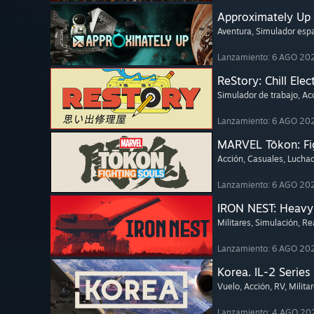
Approximately Up
Aventura
, Simulador espa
Lanzamiento: 6 AGO 20
ReStory: Chill Elec
Simulador de trabajo
, A
Lanzamiento: 6 AGO 20
MARVEL Tōkon: Fi
Acción
, Casuales
, Lucha
Lanzamiento: 6 AGO 20
IRON NEST: Heavy 
Militares
, Simulación
, Re
Lanzamiento: 6 AGO 20
Korea. IL-2 Series
Vuelo
, Acción
, RV
, Milita
Lanzamiento: 4 AGO 20