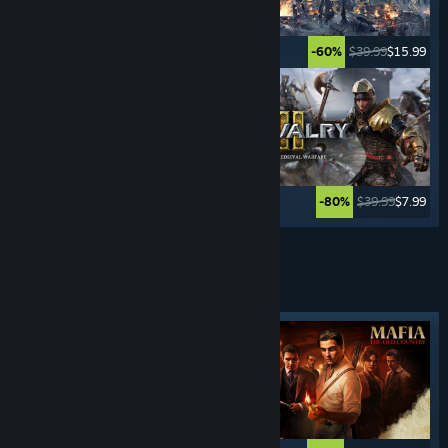
$39.99
$27.99
$39.99
$15.99
-30%
-60%
$24.99
$12.49
$39.99
$7.99
-50%
-80%
Ver más
JUEGOS
DE CRÍMENES
Etiqueta destacada