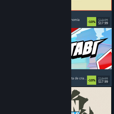
ReStory: Chill Electronics Repairs
Simulador de trabajo
, Acogedores
, Gestión
, Economía
$19.99
-10%
$17.99
Lanzamiento: 6 AGO 2026
Montabi
Estrategia
, Construcción de barajas
, Coleccionista de criaturas
, Combate con c
$19.99
-10%
$17.99
Lanzamiento: 6 AGO 2026