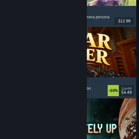
Chop Chop Inc.
Simulador de trabajo
, Fabricación
, Comedia
, Primera persona
$12.99
Lanzamiento: 7 AGO 2026
Cellar Keeper
Relajantes
, Casuales
, Organización
, Recolectatlón
$4.99
-10%
$4.49
Lanzamiento: 6 AGO 2026