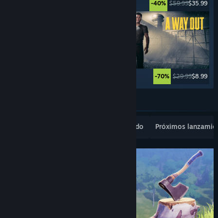
$49.99
$24.99
$59.99
$35.99
-50%
-40%
$29.99
$2.99
$29.99
$8.99
-90%
-70%
Ver más
Novedades populares
Lo más vendido
Próximos lanzamie