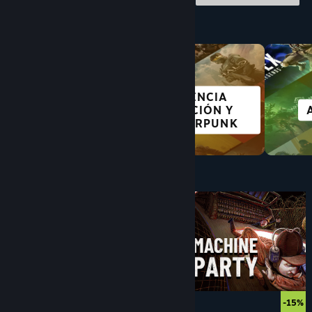
Explorar por categoría
CIENCIA
FREE TO PLAY
FICCIÓN Y
CIBERPUNK
A menos de $10
$9.99
-15%