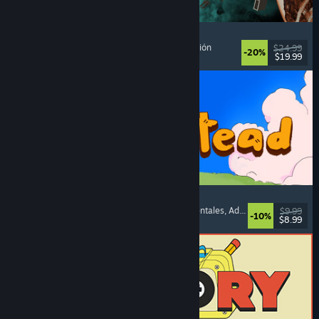
Approximately Up
Aventura
, Simulador espacial
, Sandbox
, Simulación
$24.99
-20%
$19.99
Lanzamiento: 6 AGO 2026
Spiritstead
Acogedores
, Construcción de ciudades
, Incrementales
, Adorables
$9.99
-10%
$8.99
Lanzamiento: 6 AGO 2026