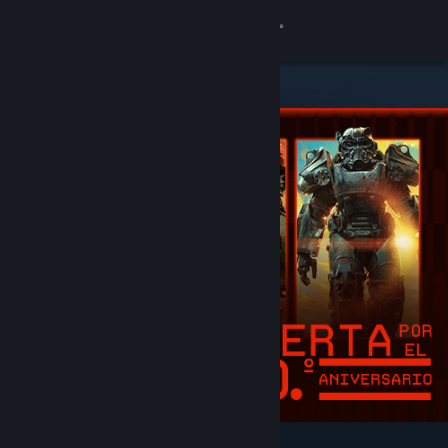
Iniciar sesión
Tienda
Comunidad
Acerca de
Soporte
Cambiar idioma
Descargar Steam Mobile
Ver versión clásica
Destacados y recomendados