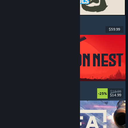
MARVEL Tōkon: Fighting Souls
Acción
, Casuales
, Luchador en 2D
, Arcade
$59.99
Lanzamiento: 6 AGO 2026
IRON NEST: Heavy Turret Simulator
Militares
, Simulación
, Realistas
, 3D
$19.99
-25%
$14.99
Lanzamiento: 6 AGO 2026