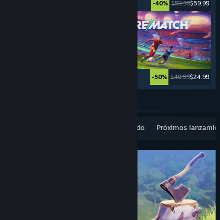
$39.99
$9.99
$99.99
$59.99
-75%
-40%
$69.99
$3.49
$49.99
$24.99
-95%
-50%
Ver más
Novedades populares
Lo más vendido
Próximos lanzamie