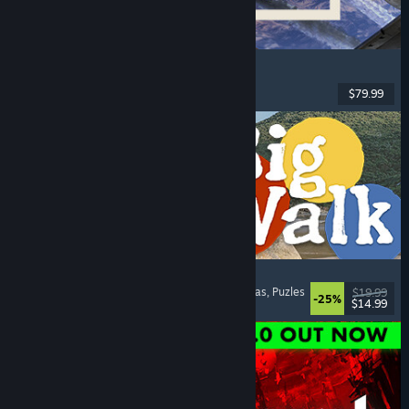
Korea. IL-2 Series
Vuelo
, Acción
, RV
, Militares
$79.99
Lanzamiento: 4 AGO 2026
Big Walk
Mundo abierto
, Aventura
, Campañas cooperativas
, Puzles
$19.99
-25%
$14.99
Lanzamiento: 4 AGO 2026