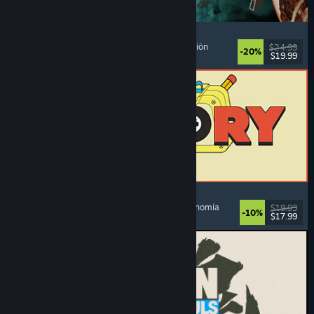
Approximately Up
Aventura
, Simulador espacial
, Sandbox
, Simulación
$24.99
-20%
$19.99
Lanzamiento: 6 AGO 2026
ReStory: Chill Electronics Repairs
Simulador de trabajo
, Acogedores
, Gestión
, Economía
$19.99
-10%
$17.99
Lanzamiento: 6 AGO 2026