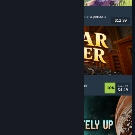
Chop Chop Inc.
Simulador de trabajo
, Fabricación
, Comedia
, Primera persona
$12.99
Lanzamiento: 7 AGO 2026
Cellar Keeper
Relajantes
, Casuales
, Organización
, Recolectatlón
$4.99
-10%
$4.49
Lanzamiento: 6 AGO 2026