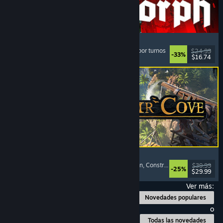
Quasimorph
Rol
, Estrategia
, Combate por turnos
, Estrategia por turnos
$24.99
-33%
$16.74
Lanzamiento: 31 JUL 2026
Corsair Cove
Estrategia
, Construcción de ciudades
, Simulación
, Construcción de bases
$39.99
-25%
$29.99
Lanzamiento: 31 JUL 2026
Ver más:
Novedades populares
o
Todas las novedades