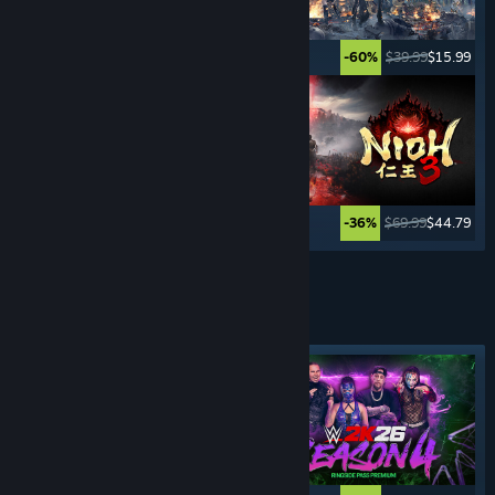
$39.99
$27.99
$39.99
$15.99
-30%
-60%
$39.99
$7.99
$69.99
$44.79
-80%
-36%
Ver más
JUEGOS DE
DEPORTES
Etiqueta destacada