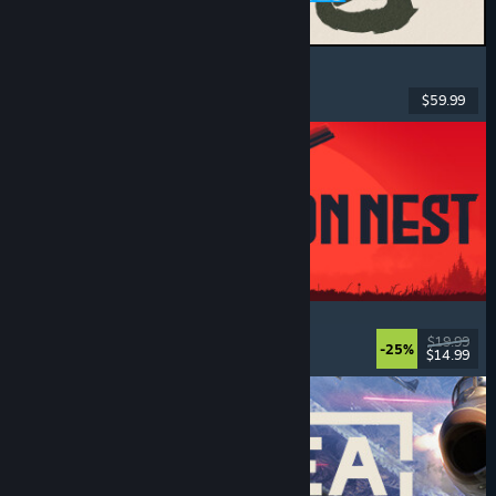
MARVEL Tōkon: Fighting Souls
Acción
, Casuales
, Luchador en 2D
, Arcade
$59.99
Lanzamiento: 6 AGO 2026
IRON NEST: Heavy Turret Simulator
Militares
, Simulación
, Realistas
, 3D
$19.99
-25%
$14.99
Lanzamiento: 6 AGO 2026