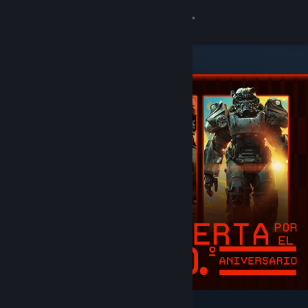
Iniciar sesión
Tienda
Comunidad
Acerca de
Soporte
Cambiar idioma
Descargar Steam Mobile
Ver versión clásica
Destacados y recomendados