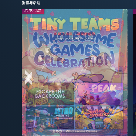
折扣与活动
周末特惠
周末特惠
周末特惠
-50%
$3.99
$7.99
-35%
$9.74
$14.99
-20%
$31.99
$39.99