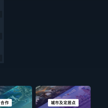
9
9
视觉小说
剧情丰富
合作
恐怖
城市及定居点
免费开玩
冒险
策略