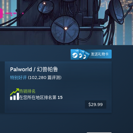
发送礼物卡
《漫威斗魂》
Ragnarok: The New World
Wuthering Waves
Big Walk
Palworld / 幻兽帕鲁
Gears of War: E-Day
Fallout 76
《上古卷轴®OL》
Steam Machine
黎明杀机
Counter-Strike 2
Apex Legends™
褒贬不一
多半差评
多半好评
特别好评
特别好评
发行日期: 2026 年 10 月 6 日
褒贬不一
多半好评
褒贬不一
特别好评
褒贬不一
(1,474 篇评测)
(558 篇评测)
(1,435 篇评测)
(4,318 篇评测)
(102,280 篇评测)
(7,490 篇评测)
(6,803 篇评测)
(95,460 篇评测)
(1,405,448 篇评测)
(267,861 篇评测)
热销排名
在您所在地区排名
第 2
立即
预购
热销排名
热销排名
热销排名
热销排名
热销排名
热销排名
热销排名
热销排名
热销排名
热销排名
$1,049.00
即将推出：2026 年 10 月 6 日
在您所在地区排名
在您所在地区排名
在您所在地区排名
在您所在地区排名
在您所在地区排名
在您所在地区排名
在您所在地区排名
在您所在地区排名
在您所在地区排名
在您所在地区排名
第 1
第 25
第 23
第 4
第 15
第 20
第 22
第 21
第 3
第 7
免费开玩
免费开玩
免费开玩
免费开玩
$59.99
$29.99
$69.99
$19.99
$14.99
$9.99
$4.99
-25%
-75%
-75%
$19.99
$39.99
$19.99