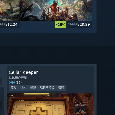
$12.24
$29.99
-25%
4.99
$39.99
Cellar Keeper
总体用户评测
9
好评
(12)
放松
休闲
整理
收集马拉松
模拟
9