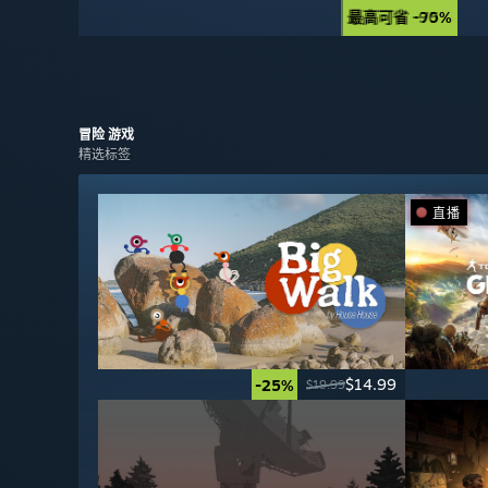
最高可省 -90%
最高可省 -75%
冒险
游戏
精选标签
直播
$14.99
-25%
$19.99