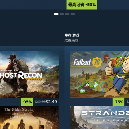
最高可省 -90%
最高可省 -85%
生存
游戏
精选标签
$2.49
-95%
-75%
$49.99
$