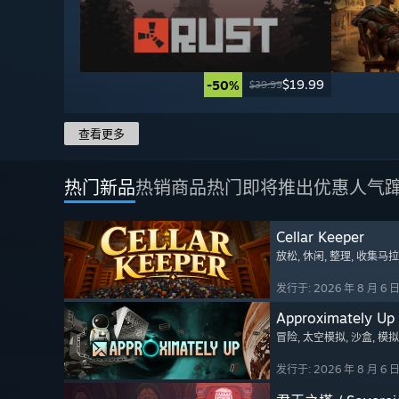
$19.99
-50%
$39.99
查看更多
热门新品
热销商品
热门即将推出
优惠
人气
Cellar Keeper
放松
, 休闲
, 整理
, 收集马
发行于: 2026 年 8 月 6 
Approximately Up
冒险
, 太空模拟
, 沙盒
, 模拟
发行于: 2026 年 8 月 6 