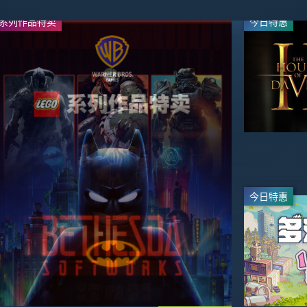
系列作品特卖
发行商特卖
今日特惠
今日特惠
今日特惠
直播
最高可省 -80%
-95%
$2.99
$59.99
今日特惠
今日特惠
-50%
-70%
$19.99
$17.99
$39.99
$59.99