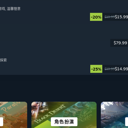
游戏
, 温馨惬意
$15.9
-20%
$19.99
日
$79.99
日
, 探索
$14.9
-25%
$19.99
日
类 ROGUE
角色扮演
开放世界
VR 作品