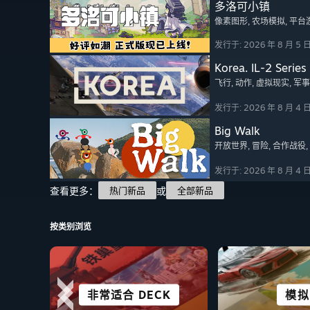
多洛可小镇
像素图形
, 农场模拟
, 平台
发行于: 2026 年 8 月 5 
Korea. IL-2 Series
飞行
, 动作
, 虚拟现实
, 军事
发行于: 2026 年 8 月 4 
Big Walk
开放世界
, 冒险
, 合作战役
发行于: 2026 年 8 月 4 
查看更多：
或
热门新品
全部新品
按类别浏览
非常适合 DECK
科幻及赛博朋克
格斗
竞速
模拟
动作
生存
休闲