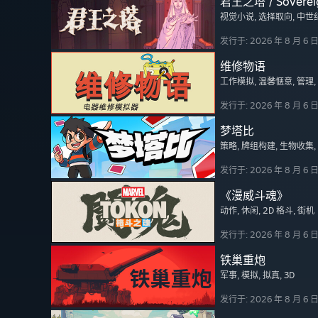
君王之塔 / Soverei
视觉小说
, 选择取向
, 中世
发行于: 2026 年 8 月 6 
维修物语
工作模拟
, 温馨惬意
, 管理
发行于: 2026 年 8 月 6 
梦塔比
策略
, 牌组构建
, 生物收集
发行于: 2026 年 8 月 6 
《漫威斗魂》
动作
, 休闲
, 2D 格斗
, 街机
发行于: 2026 年 8 月 6 
铁巢重炮
军事
, 模拟
, 拟真
, 3D
发行于: 2026 年 8 月 6 