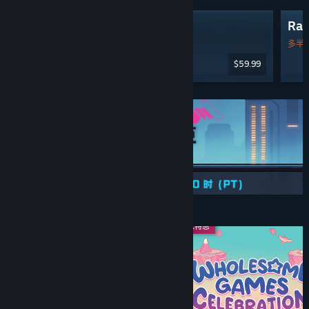
《漫威斗魂》
Rag
褒贬不一
(2,555 篇评测)
多半
$59.99
折扣与活动
系列作品特卖
周末特惠