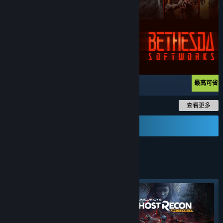
最高可省 -75%
最高可省 -
查看更多
发送礼物卡
生存
游戏
精选标签