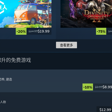
$19.99
-20%
-75%
$24.99
$4
查看更多
蹿升的免费游戏
恐怖
, 建造
$8.9
-10%
$9.99
日
一人称
$12.99
日