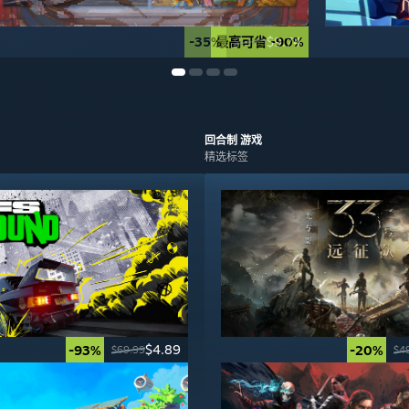
-35%
最高可省 -90%
$9.74
$14.99
回合制
游戏
精选标签
$4.89
-93%
-20%
$69.99
$4