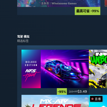
最高可省 -90%
最高可省 -75%
驾驶
模拟
精选标签
$3.49
-95%
$69.99
直播