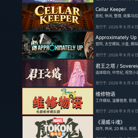
Cellar Keeper
放松
, 休闲
, 整理
, 收集马
发行于: 2026 年 8 月 6 
Approximately Up
冒险
, 太空模拟
, 沙盒
, 模拟
发行于: 2026 年 8 月 6 
君王之塔 / Soverei
选择取向
, 中世纪
, 视觉小
发行于: 2026 年 8 月 6 
维修物语
工作模拟
, 温馨惬意
, 管理
发行于: 2026 年 8 月 6 
《漫威斗魂》
动作
, 休闲
, 2D 格斗
, 街机