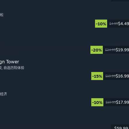
拉松
$4.4
-10%
$4.99
日
$19.9
-20%
$24.99
日
gn Tower
说
, 自选历险体验
$16.9
-15%
$19.99
日
, 经济
$17.9
-10%
$19.99
日
$59.99