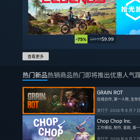
$9.99
-75%
$39.99
查看更多
热门新品
热销商品
热门即将推出
优惠
人气
GRAIN ROT
在线合作
, 第一人称
, 生存
发行于: 2026 年 8 月 7 
Chop Chop Inc.
工作模拟
, 制作
, 喜剧
, 第
发行于: 2026 年 8 月 7 