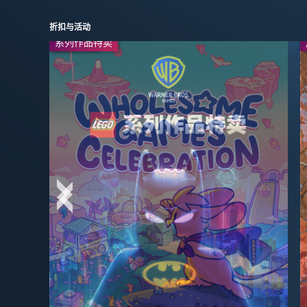
折扣与活动
系列作品特卖
周末特惠
今日特惠
-50%
$4.99
-67%
$23.09
$9.99
$69.99
今日特惠
-20%
-30%
$31.99
$4.19
$39.99
$5.99