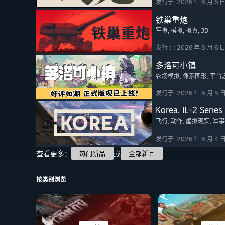
发行于: 2026 年 8 月 6 
铁巢重炮
军事
, 模拟
, 拟真
, 3D
发行于: 2026 年 8 月 6 
多洛可小镇
农场模拟
, 像素图形
, 平台
发行于: 2026 年 8 月 5 
Korea. IL-2 Series
飞行
, 动作
, 虚拟现实
, 军事
发行于: 2026 年 8 月 4 
查看更多：
或
热门新品
全部新品
按类别浏览