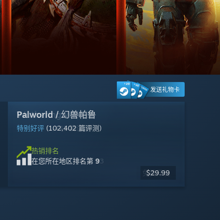
发送礼物卡
Wuthering Waves
Palworld / 幻兽帕鲁
DOOM: The Dark Ages
《漫威斗魂》
Apex Legends™
Steam Machine
Warframe 星际战甲
Ready or Not
幽灵行动：荒野
Big Walk
维修物语
Halo: Campaign Evolved
多半好评
特别好评
特别好评
褒贬不一
褒贬不一
多半好评
多半好评
多半好评
特别好评
好评如潮
褒贬不一
(1,441 篇评测)
(102,402 篇评测)
(2,780 篇评测)
(2,555 篇评测)
(268,035 篇评测)
(132,492 篇评测)
(24,968 篇评测)
(21,277 篇评测)
(251 篇评测)
(2,202 篇评测)
(504 篇评测)
热销排名
在您所在地区排名
第 3
热销排名
热销排名
热销排名
热销排名
热销排名
热销排名
热销排名
热销排名
热销排名
热销排名
热销排名
$1,049.00
在您所在地区排名
在您所在地区排名
在您所在地区排名
在您所在地区排名
在您所在地区排名
在您所在地区排名
在您所在地区排名
在您所在地区排名
在您所在地区排名
在您所在地区排名
在您所在地区排名
第 23
第 9
第 16
第 6
第 4
第 14
第 18
第 12
第 2
第 8
第 30
免费开玩
免费开玩
免费开玩
$29.99
$59.99
$49.99
$23.09
$24.99
$14.99
$17.99
$2.49
-50%
-67%
-25%
-10%
-95%
$69.99
$49.99
$19.99
$19.99
$49.99