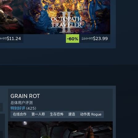
$11.24
$23.99
-60%
4.99
$59.99
GRAIN ROT
总体用户评测
9
特别好评
(425)
在线合作
第一人称
生存恐怖
建造
动作类 Rogue