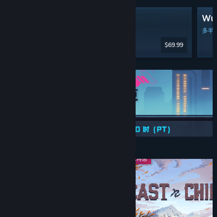
Gears of War: E-Day
Wut
发行日期: 2026 年 10 月 6 日
多半
$69.99
折扣与活动
系列作品特卖
周末特惠