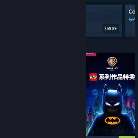
Marvel's Spider-Man 2
Cou
多半好评
(2,412 篇评测)
特别
$59.99
折扣与活动
周末特惠
周末特惠