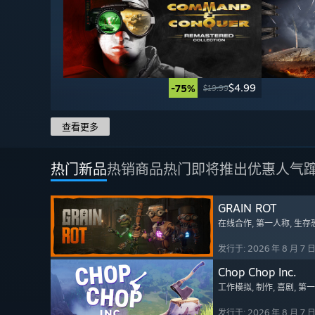
$4.99
-75%
$19.99
查看更多
热门新品
热销商品
热门即将推出
优惠
人气
GRAIN ROT
在线合作
, 第一人称
, 生存
发行于: 2026 年 8 月 7 
Chop Chop Inc.
工作模拟
, 制作
, 喜剧
, 第
发行于: 2026 年 8 月 7 