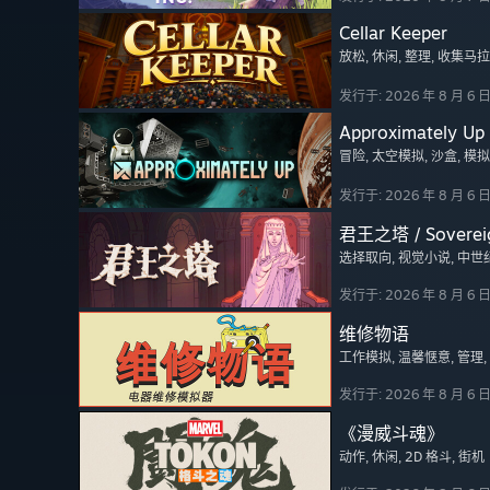
Cellar Keeper
放松
, 休闲
, 整理
, 收集马
发行于: 2026 年 8 月 6 
Approximately Up
冒险
, 太空模拟
, 沙盒
, 模拟
发行于: 2026 年 8 月 6 
君王之塔 / Soverei
选择取向
, 视觉小说
, 中世
发行于: 2026 年 8 月 6 
维修物语
工作模拟
, 温馨惬意
, 管理
发行于: 2026 年 8 月 6 
《漫威斗魂》
动作
, 休闲
, 2D 格斗
, 街机