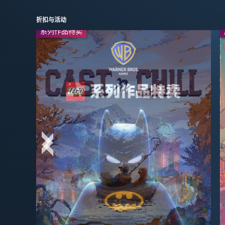
折扣与活动
系列作品特卖
周末特惠
-50%
-50%
$24.99
$19.99
$49.99
$39.99
-40%
-50%
$29.99
$3.99
$49.99
$7.99