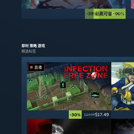
-35%
最高可省 -90%
$9.74
$14.99
即时 策略
游戏
精选标签
直播
$17.49
-30%
$24.99