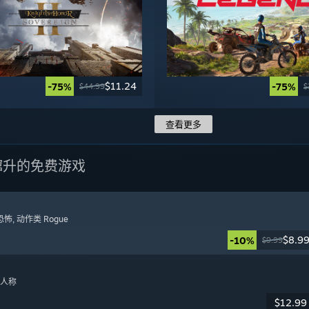
$11.24
-75%
-75%
$44.99
$
查看更多
蹿升的免费游戏
恐怖
, 动作类 Rogue
$8.9
-10%
$9.99
日
一人称
$12.99
日