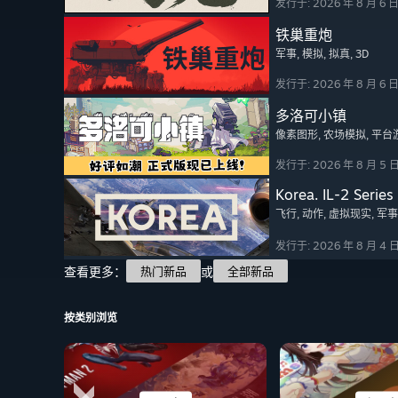
发行于: 2026 年 8 月 6 
铁巢重炮
军事
, 模拟
, 拟真
, 3D
发行于: 2026 年 8 月 6 
多洛可小镇
像素图形
, 农场模拟
, 平台
发行于: 2026 年 8 月 5 
Korea. IL-2 Series
飞行
, 动作
, 虚拟现实
, 军事
发行于: 2026 年 8 月 4 
查看更多：
或
热门新品
全部新品
按类别浏览