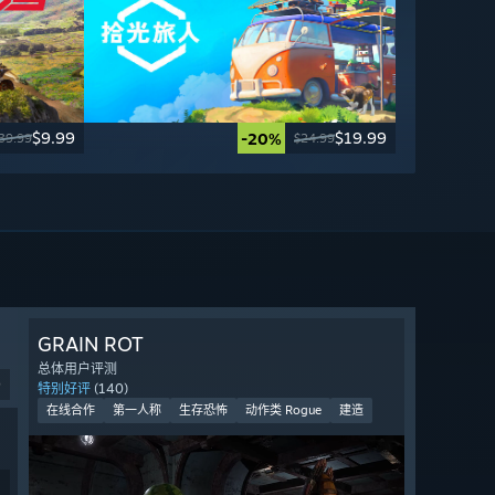
$9.99
$19.99
-20%
39.99
$24.99
GRAIN ROT
总体用户评测
9
特别好评
(140)
在线合作
第一人称
生存恐怖
动作类 Rogue
建造