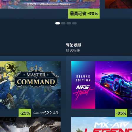
最高可省 -90%
最高可省 -75%
驾驶
模拟
精选标签
$22.49
-25%
-95%
$29.99
$