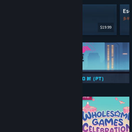
黎明杀机
Esc
褒贬不一
(95,476 篇评测)
多半
$19.99
折扣与活动
系列作品特卖
周末特惠