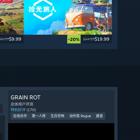
$9.99
$19.99
-20%
39.99
$24.99
GRAIN ROT
总体用户评测
9
特别好评
(170)
在线合作
第一人称
生存恐怖
动作类 Rogue
建造