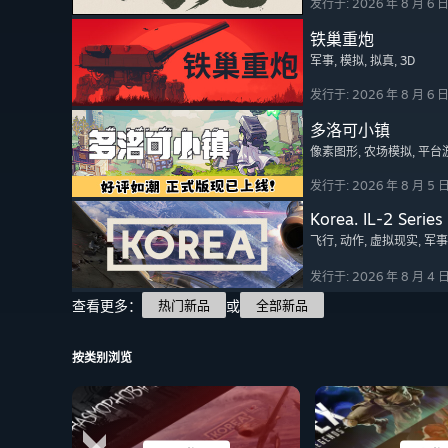
发行于: 2026 年 8 月 6 
铁巢重炮
军事
, 模拟
, 拟真
, 3D
发行于: 2026 年 8 月 6 
多洛可小镇
像素图形
, 农场模拟
, 平台
发行于: 2026 年 8 月 5 
Korea. IL-2 Series
飞行
, 动作
, 虚拟现实
, 军事
发行于: 2026 年 8 月 4 
查看更多：
或
热门新品
全部新品
按类别浏览