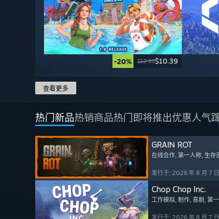
$10.39
-20%
$12.99
查看更多
热门新品
热销商品
热门即将推出
优惠
人气
GRAIN ROT
在线合作
, 第一人称
, 生存
发行于: 2026 年 8 月 7 
Chop Chop Inc.
工作模拟
, 制作
, 喜剧
, 第
发行于: 2026 年 8 月 7 