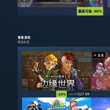
最高可省 -90%
最高可省 -90%
管理
游戏
精选标签
直播
$27.99
-20%
$34.99