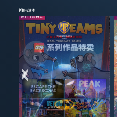
折扣与活动
系列作品特卖
周末特惠
-50%
-95%
$24.99
$2.99
$49.99
$59.99
-67%
-50%
$16.49
$3.99
$49.99
$7.99