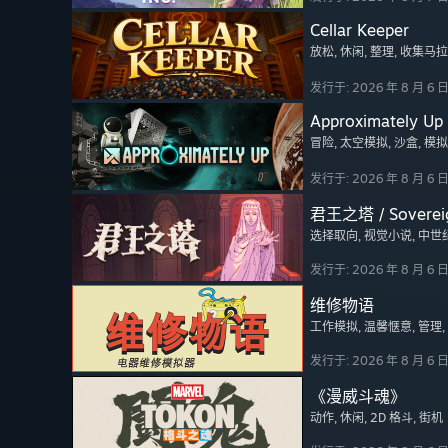
Cellar Keeper
放松
, 休闲
, 整理
, 收集马
发行于: 2026 年 8 月 6 
Approximately Up
冒险
, 太空模拟
, 沙盒
, 模拟
发行于: 2026 年 8 月 6 
君王之塔 / Soverei
选择取向
, 视觉小说
, 中世
发行于: 2026 年 8 月 6 
维修物语
工作模拟
, 温馨惬意
, 管理
发行于: 2026 年 8 月 6 
《漫威斗魂》
动作
, 休闲
, 2D 格斗
, 街机