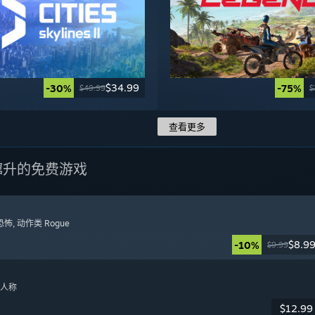
$34.99
-30%
-75%
$49.99
$
查看更多
蹿升的免费游戏
恐怖
, 动作类 Rogue
$8.9
-10%
$9.99
日
一人称
$12.99
日