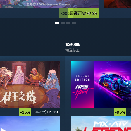
-35%
最高可省 -75%
$9.74
$14.99
驾驶
模拟
精选标签
$16.99
-15%
-95%
$19.99
$