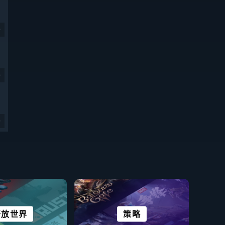
9
9
9
开放世界
免费开玩
模拟
冒险
角色扮演
策略
生存
休闲