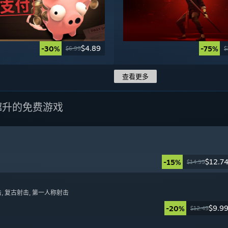
$4.89
-30%
-75%
$6.99
$
查看更多
蹿升的免费游戏
$12.7
-15%
$14.99
日
击
, 复古射击
, 第一人称射击
$9.9
-20%
$12.49
日