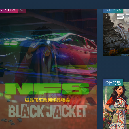
周间特惠
系列作品特卖
今日特惠
今日特惠
-50%
-33%
$29.99
$40.19
$59.99
$59.99
今日特惠
今日特惠
-30%
-95%
$41.99
$3.49
$59.99
$69.99