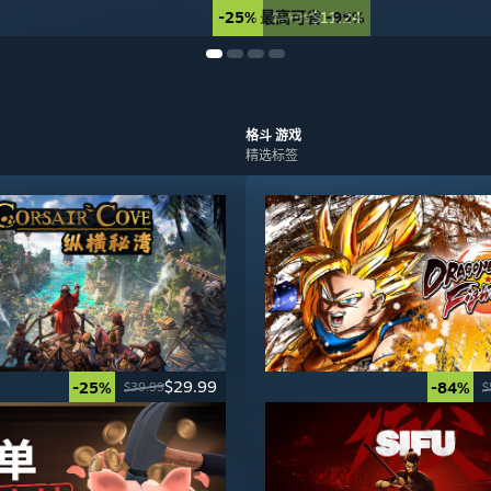
-25%
最高可省 -95%
$11.24
$14.99
格斗
游戏
精选标签
$29.99
-25%
-84%
$39.99
$