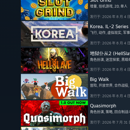
Slot Grind
增量
, 挂机游戏
, 2D
, 单人
发行于: 2026 年 8 月 4 
Korea. IL-2 Series
飞行
, 动作
, 虚拟现实
, 军事
发行于: 2026 年 8 月 4 
地狱仆从2 (HellSlav
角色扮演
, 迷宫探索
, 黑暗
发行于: 2026 年 8 月 4 
Big Walk
冒险
, 开放世界
, 合作战役
发行于: 2026 年 8 月 4 
Quasimorph
角色扮演
, 策略
, 回合制战
发行于: 2026 年 7 月 31 