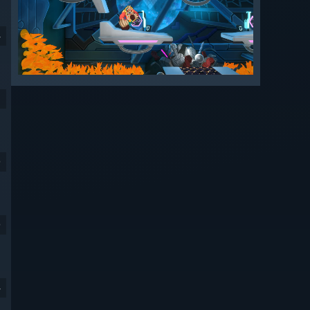
4
9
9
4