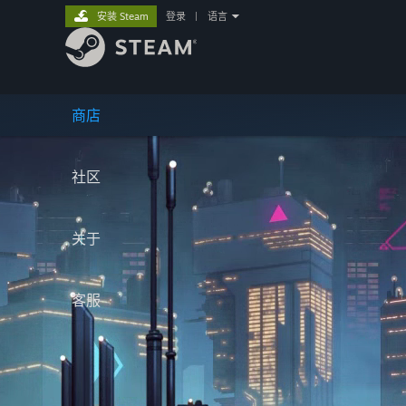
安装 Steam
登录
|
语言
商店
社区
关于
客服