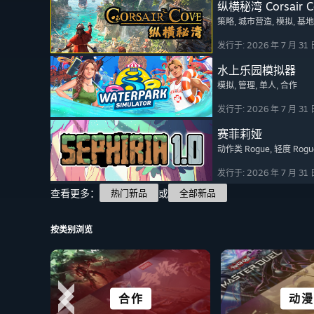
纵横秘湾 Corsair C
策略
, 城市营造
, 模拟
, 基
发行于: 2026 年 7 月 31 
水上乐园模拟器
模拟
, 管理
, 单人
, 合作
发行于: 2026 年 7 月 31 
赛菲莉娅
动作类 Rogue
, 轻度 Rogu
发行于: 2026 年 7 月 31 
查看更多：
或
热门新品
全部新品
按类别浏览
非常适合 DECK
视觉小说
合作
解谜
城市及定
剧情丰
动漫
格斗