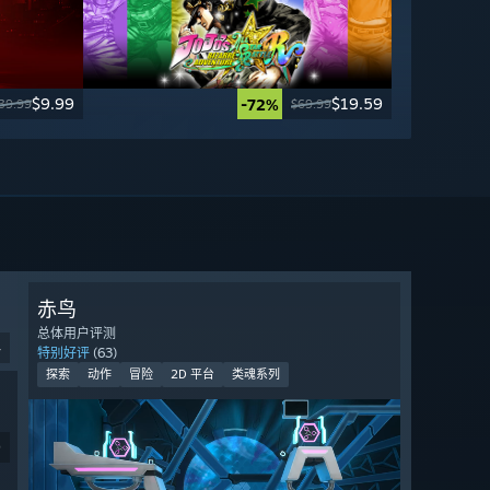
$9.99
$19.59
-72%
39.99
$69.99
赤鸟
总体用户评测
4
特别好评
(63)
探索
动作
冒险
2D 平台
类魂系列
9