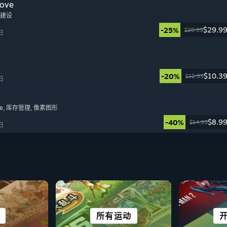
ove
地建设
$29.9
-25%
$39.99
日
$10.3
-20%
$12.99
日
e
, 库存管理
, 像素图形
$8.9
-40%
$14.99
日
居点
富
科幻及赛博朋克
所有运动
动作
恐怖