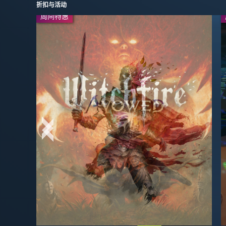
折扣与活动
周间特惠
周间特惠
今日特惠
-65%
$5.94
-50%
$24.99
$16.99
$49.99
今日特惠
-30%
-50%
$4.89
$3.99
$6.99
$7.99