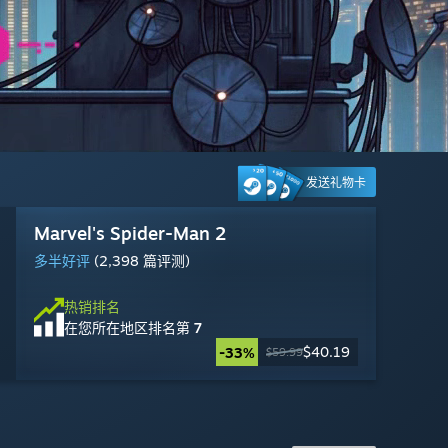
发送礼物卡
博德之门3
战地风云™ 6
黎明杀机
雾影猎人
Marvel's Spider-Man 2
Big Walk
漫威争锋
Steam Machine
彩虹六号：围攻
Gears of War: E-Day
Counter-Strike 2
Wuthering Waves
好评如潮
多半差评
褒贬不一
褒贬不一
多半好评
特别好评
褒贬不一
多半好评
发行日期: 2026 年 10 月 6 日
特别好评
多半好评
(82,537 篇评测)
(45,164 篇评测)
(95,437 篇评测)
(926 篇评测)
(2,398 篇评测)
(3,066 篇评测)
(17,994 篇评测)
(198,791 篇评测)
(1,405,191 篇评测)
(1,434 篇评测)
热销排名
在您所在地区排名
第 3
立即
预购
热销排名
热销排名
热销排名
热销排名
热销排名
热销排名
热销排名
热销排名
热销排名
热销排名
$1,049.00
即将推出：2026 年 10 月 6 日
在您所在地区排名
在您所在地区排名
在您所在地区排名
在您所在地区排名
在您所在地区排名
在您所在地区排名
在您所在地区排名
在您所在地区排名
在您所在地区排名
在您所在地区排名
第 16
第 30
第 20
第 12
第 7
第 2
第 10
第 18
第 4
第 26
免费开玩
免费开玩
免费开玩
免费开玩
$69.99
$19.99
$34.99
$22.49
$41.99
$40.19
$14.99
-50%
-30%
-10%
-33%
-25%
$69.99
$24.99
$59.99
$59.99
$19.99