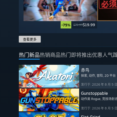
$19.99
-75%
$79.99
查看更多
热门新品
热销商品
热门即将推出
优惠
人气
赤鸟
探索
, 动作
, 冒险
, 2D 平台
发行于: 2026 年 8 月 5 
Gunstoppable
动作类 Rogue
, 竞技场射
发行于: 2026 年 8 月 5 