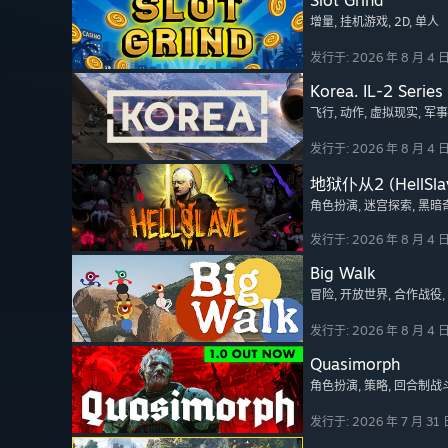
Slot Grind
增量
, 挂机游戏
, 2D
, 单人
发行于: 2026 年 8 月 4 
Korea. IL-2 Series
飞行
, 动作
, 虚拟现实
, 军事
发行于: 2026 年 8 月 4 
地狱仆从2 (HellSlav
角色扮演
, 迷宫探索
, 黑暗
发行于: 2026 年 8 月 4 
Big Walk
冒险
, 开放世界
, 合作战役
发行于: 2026 年 8 月 4 
Quasimorph
角色扮演
, 策略
, 回合制战
发行于: 2026 年 7 月 31 