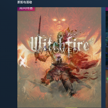
折扣与活动
周间特惠
周间特惠
今日特惠
-65%
$5.94
-50%
$24.99
$16.99
$49.99
今日特惠
-50%
-30%
$29.99
$4.89
$59.99
$6.99