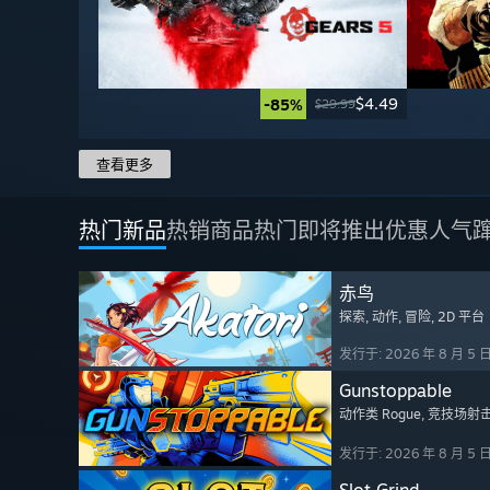
$4.49
-85%
$29.99
查看更多
热门新品
热销商品
热门即将推出
优惠
人气
赤鸟
探索
, 动作
, 冒险
, 2D 平台
发行于: 2026 年 8 月 5 
Gunstoppable
动作类 Rogue
, 竞技场射
发行于: 2026 年 8 月 5 