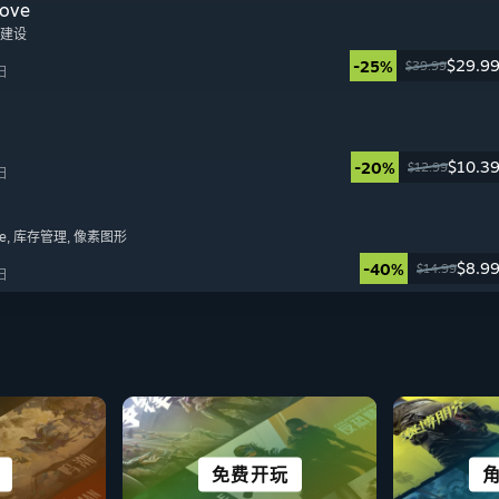
ove
地建设
$29.9
-25%
$39.99
日
$10.3
-20%
$12.99
日
e
, 库存管理
, 像素图形
$8.9
-40%
$14.99
日
DECK
动
免费开玩
VR 作品
动作
休闲