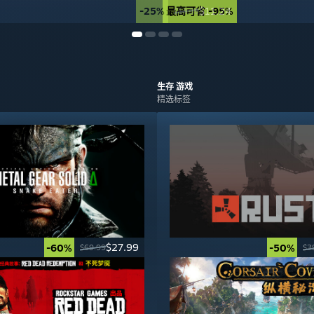
-25%
最高可省 -95%
$11.24
$14.99
生存
游戏
精选标签
$27.99
-60%
-50%
$69.99
$3