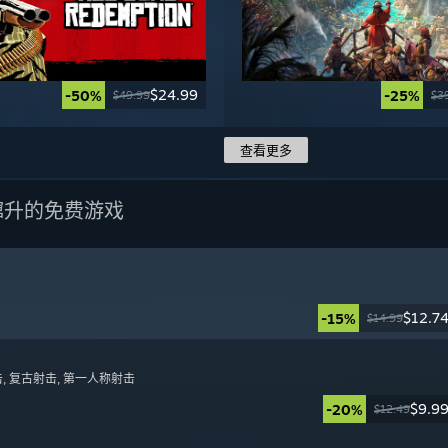
$24.99
-50%
-25%
$49.99
$3
查看更多
蹿升的免费游戏
$12.7
-15%
$14.99
日
击
, 复古射击
, 第一人称射击
$9.9
-20%
$12.49
日