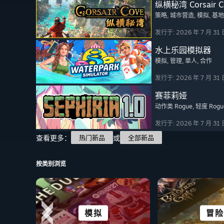
纵横秘湾 Corsair C
策略
, 城市营造
, 模拟
, 基
发行于: 2026 年 7 月 31 
水上乐园模拟器
模拟
, 管理
, 单人
, 合作
发行于: 2026 年 7 月 31 
赛菲莉娅
动作类 Rogue
, 轻度 Rogu
发行于: 2026 年 7 月 31 
查看更多：
或
热门新品
全部新品
按类别浏览
城市及定居点
模拟
格斗
竞速
非常适合 
所有运
冒险
合作