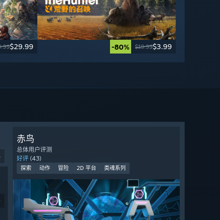
$29.99
$3.99
-80%
9.99
$19.99
赤鸟
总体用户评测
4
好评
(43)
探索
动作
冒险
2D 平台
类魂系列
9