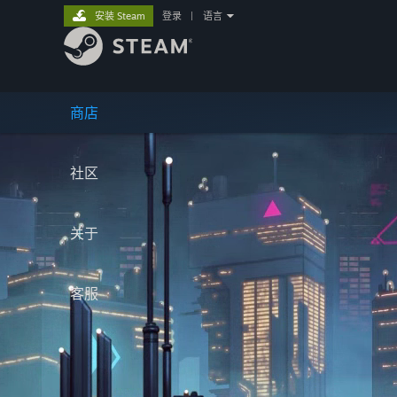
安装 Steam
登录
|
语言
商店
社区
关于
客服