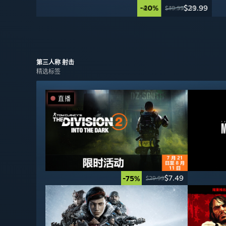
-40%
-20%
$29.99
$31.99
$49.99
$39.99
第三人称
射击
精选标签
直播
$7.49
-75%
$29.99