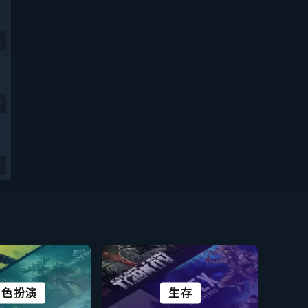
9
9
9
角色扮演
视觉小说
恐怖
解谜
科幻及赛博朋克
开放世界
剧情丰富
生存