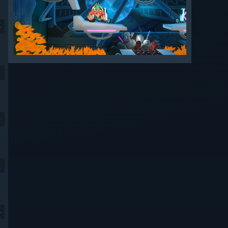
4
9
9
4