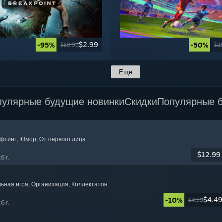
$2.99
-95%
-50%
$59.99
$2
Ещё
пулярные будущие новинки
Скидки
Популярные б
афтинг
, Юмор
, От первого лица
$12.99
6 г.
льная игра
, Организация
, Коллектатон
$4.4
-10%
$4.99
6 г.