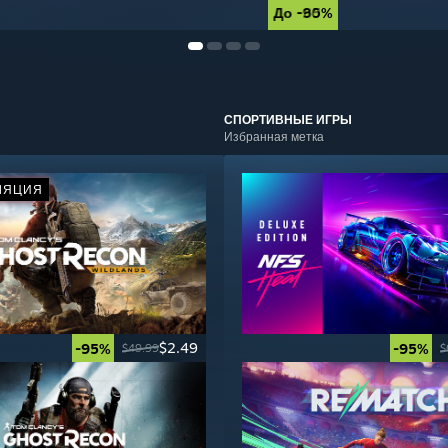
До -90%
До -85%
СПОРТИВНЫЕ
ИГРЫ
Избранная метка
ЛЯЦИЯ
$2.49
-95%
-95%
$49.99
$