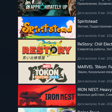
Приключение
, Космиче
Дата выпуска: 6 авг. 202
Spiritstead
Уютная
, Градостроение
Дата выпуска: 6 авг. 202
ReStory: Chill Elec
Симулятор работы
, Ую
Дата выпуска: 6 авг. 202
MARVEL Tōkon: Fi
Экшен
, Казуальная игр
Дата выпуска: 6 авг. 202
IRON NEST: Heavy 
Военные действия
, Си
Дата выпуска: 6 авг. 202