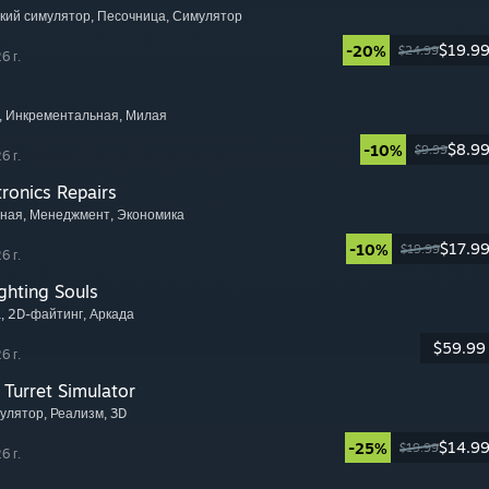
ский симулятор
, Песочница
, Симулятор
$19.9
-20%
$24.99
6 г.
, Инкрементальная
, Милая
$8.9
-10%
$9.99
6 г.
tronics Repairs
тная
, Менеджмент
, Экономика
$17.9
-10%
$19.99
6 г.
ghting Souls
а
, 2D-файтинг
, Аркада
$59.99
6 г.
Turret Simulator
мулятор
, Реализм
, 3D
$14.9
-25%
$19.99
6 г.