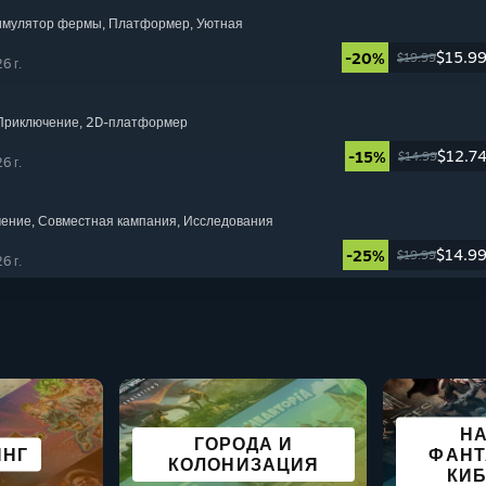
Симулятор фермы
, Платформер
, Уютная
$15.9
-20%
$19.99
6 г.
 Приключение
, 2D-платформер
$12.7
-15%
$14.99
6 г.
чение
, Совместная кампания
, Исследования
$14.9
-25%
$19.99
6 г.
Н
ГОРОДА И
СПО
ВИЗ
А DECK
ГИЯ
ИНГ
И
КАЗУАЛЬНАЯ ИГРА
ВЫЖИВАНИЕ
СИМУЛЯТОР
ФАНТ
ГОЛ
КОЛОНИЗАЦИЯ
Н
КИ