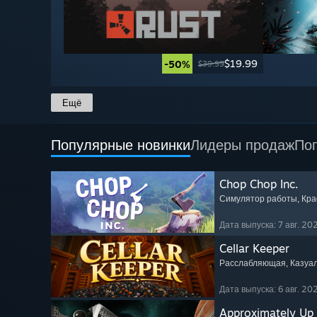
$19.99
-50%
$39.99
Ещё
Популярные новинки
Лидеры продаж
По
Chop Chop Inc.
Симулятор работы
, Кр
Дата выпуска: 7 авг. 202
Cellar Keeper
Расслабляющая
, Казуа
Дата выпуска: 6 авг. 202
Approximately Up