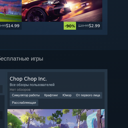
$14.99
$2.99
-90%
9.99
$29.99
есплатные игры
Chop Chop Inc.
Все обзоры пользователей
Нет обзоров
Симулятор работы
Крафтинг
Юмор
От первого лица
Расслабляющая
9