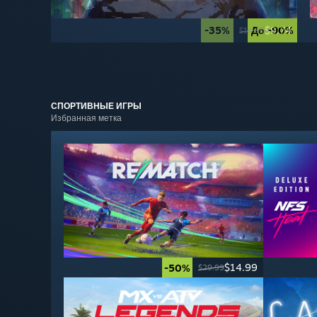
-35%
До -90%
$9.74
$14.99
СПОРТИВНЫЕ
ИГРЫ
Избранная метка
$14.99
-50%
$29.99