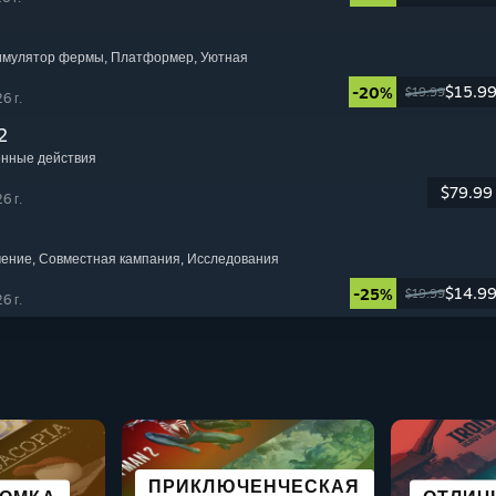
Симулятор фермы
, Платформер
, Уютная
$15.9
-20%
$19.99
6 г.
2
енные действия
$79.99
6 г.
чение
, Совместная кампания
, Исследования
$14.9
-25%
$19.99
6 г.
НАЯ
ПРИКЛЮЧЕНЧЕСКАЯ
ВИЗУАЛЬНАЯ
СПО