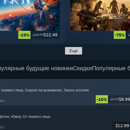
$22.49
-25%
-75%
$29.99
$
Ещё
пулярные будущие новинки
Скидки
Популярные б
т первого лица
, Хоррор на выживание
, Экшен-рогалик
$8.9
-10%
$9.99
6 г.
афтинг
, Юмор
, От первого лица
$12.99
6 г.