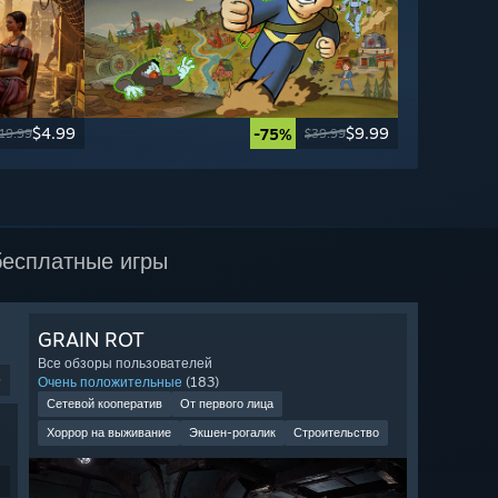
$4.99
$9.99
-75%
19.99
$39.99
есплатные игры
GRAIN ROT
Все обзоры пользователей
9
Очень положительные
(183)
Сетевой кооператив
От первого лица
Хоррор на выживание
Экшен-рогалик
Строительство