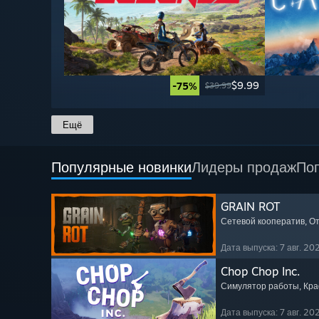
$9.99
-75%
$39.99
Ещё
Популярные новинки
Лидеры продаж
По
GRAIN ROT
Сетевой кооператив
, О
Дата выпуска: 7 авг. 202
Chop Chop Inc.
Симулятор работы
, Кр
Дата выпуска: 7 авг. 202