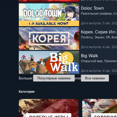
Doloc Town
Пиксельная графика
, 
Дата выпуска: 5 авг. 202
Корея. Серия Ил-
Полёты
, Экшен
, VR
, Во
Дата выпуска: 4 авг. 202
Big Walk
Открытый мир
, Приклю
Дата выпуска: 4 авг. 202
Больше:
или
Популярные новинки
Все новинки
Категории
НАУЧ