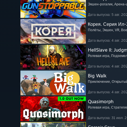
Экшен-рогалик
, Арена
Дата выпуска: 5 авг. 202
Корея. Серия Ил-
Полёты
, Экшен
, VR
, Во
Дата выпуска: 4 авг. 202
HellSlave II: Judg
Ролевая игра
, Подземе
Дата выпуска: 4 авг. 202
Big Walk
Приключение
, Открыты
Дата выпуска: 4 авг. 202
Quasimorph
Ролевая игра
, Стратеги
Дата выпуска: 31 июл. 2