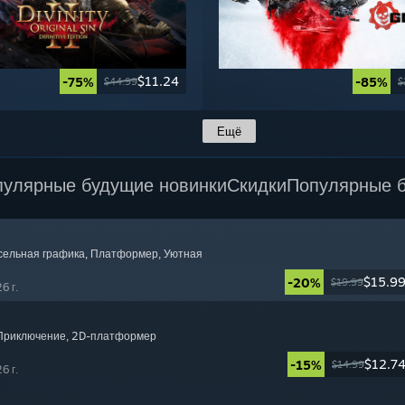
$11.24
-75%
-85%
$44.99
$
Ещё
пулярные будущие новинки
Скидки
Популярные б
ксельная графика
, Платформер
, Уютная
$15.9
-20%
$19.99
6 г.
 Приключение
, 2D-платформер
$12.7
-15%
$14.99
6 г.