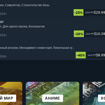
ние
, Симулятор
, Строительство базы
$29.9
-25%
$39.99
026 г.
or
т
, Для одного игрока
, Кооператив
$10.3
-20%
$12.99
026 г.
ённый рогалик
, Менеджмент инвентаря
, Пиксельная графика
$8.9
-40%
$14.99
026 г.
ВНЫЕ
ГОРОДА И
ВИЗ
Я ИГРА
Й МИР
АТИВЫ
ГЛУБОКИЙ СЮЖЕТ
ГОЛОВОЛОМКА
АНИМЕ
РОЛЕ
ВЫЖ
Х
Ы
КОЛОНИЗАЦИЯ
Н