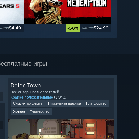
$4.49
$24.99
-50%
29.99
$49.99
есплатные игры
Doloc Town
Все обзоры пользователей
9
Крайне положительные
(1,943)
Симулятор фермы
Пиксельная графика
Платформер
Уютная
Фермерство
4