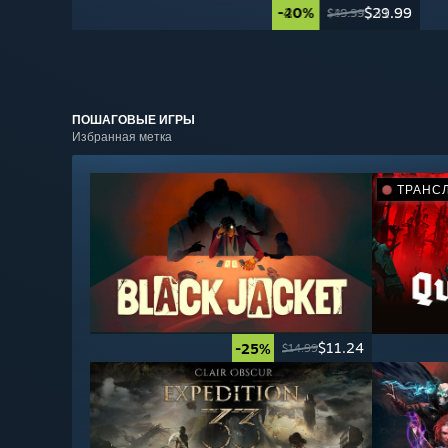
-40%
-20%
$29.99
$31.99
$49.99
$39.99
ПОШАГОВЫЕ
ИГРЫ
Избранная метка
ТРАНС
$11.24
-25%
$14.99