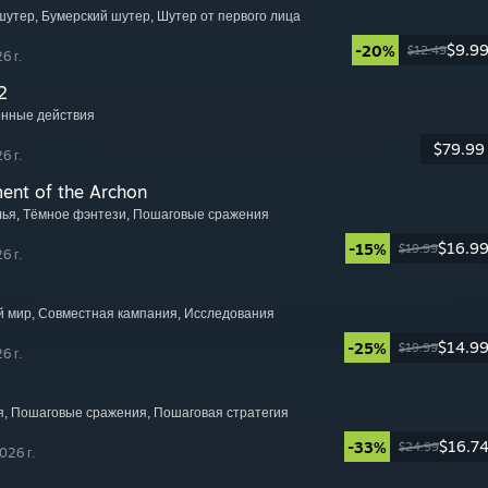
-шутер
, Бумерский шутер
, Шутер от первого лица
$9.9
-20%
$12.49
6 г.
2
енные действия
$79.99
6 г.
ment of the Archon
лья
, Тёмное фэнтези
, Пошаговые сражения
$16.9
-15%
$19.99
6 г.
й мир
, Совместная кампания
, Исследования
$14.9
-25%
$19.99
6 г.
я
, Пошаговые сражения
, Пошаговая стратегия
$16.7
-33%
$24.99
026 г.