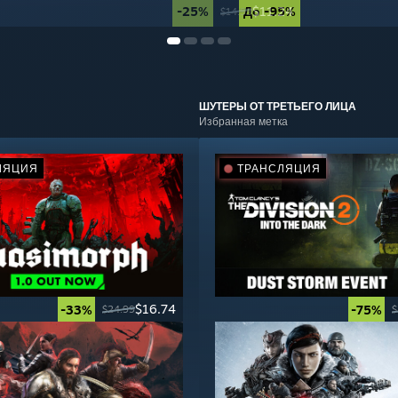
-25%
До -95%
$11.24
$14.99
ШУТЕРЫ
ОТ ТРЕТЬЕГО ЛИЦА
Избранная метка
ЛЯЦИЯ
ТРАНСЛЯЦИЯ
$16.74
-33%
-75%
$24.99
$