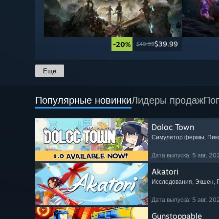
$39.99
-20%
$49.99
Ещё
Популярные новинки
Лидеры продаж
По
Doloc Town
Симулятор фермы
, Пи
Дата выпуска: 5 авг. 202
Akatori
Исследования
, Экшен
,
Дата выпуска: 5 авг. 202
Gunstoppable