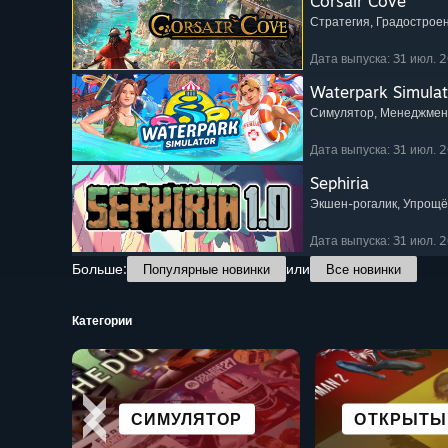
Corsair Cove
Стратегия
, Градострое
Дата выпуска: 31 июл. 2
Waterpark Simulat
Симулятор
, Менеджмен
Дата выпуска: 31 июл. 2
Sephiria
Экшен-рогалик
, Упрощ
Дата выпуска: 31 июл. 2
Больше:
или
Популярные новинки
Все новинки
Категории
НАУЧНАЯ
СПОРТИ
ПРОДУКТЫ ДЛЯ VR
ФАНТАСТИКА И
СИМУЛЯТОР
СТРАТЕГИЯ
КАЗУАЛЬНА
ОТКРЫТЫ
КООПЕР
ИГР
КИБЕРПАНК