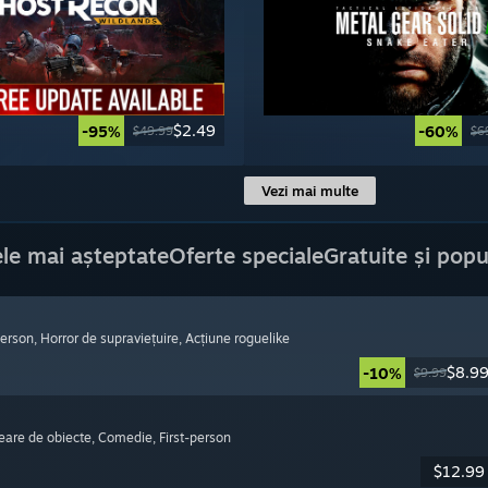
$2.49
-95%
-60%
$49.99
$6
Vezi mai multe
le mai așteptate
Oferte speciale
Gratuite și popu
-person
, Horror de supraviețuire
, Acțiune roguelike
$8.9
-10%
$9.99
reare de obiecte
, Comedie
, First-person
$12.99