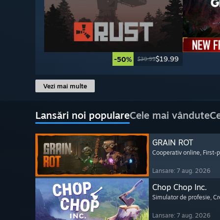
$19.99
-50%
$39.99
Vezi mai multe
Lansări noi populare
Cele mai vândute
Ce
GRAIN ROT
Cooperativ online
, First
Lansare: 7 aug. 2026
Chop Chop Inc.
Simulator de profesie
, C
Lansare: 7 aug. 2026