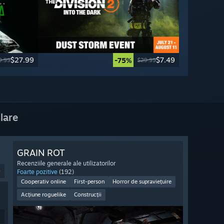
$27.99
$7.49
-75%
9.99
$29.99
lare
GRAIN ROT
Recenziile generale ale utilizatorilor
9
Foarte pozitive
(192)
Cooperativ online
First-person
Horror de supraviețuire
Acțiune roguelike
Construcții