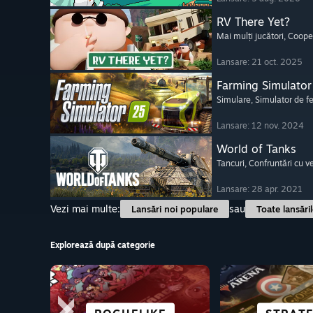
RV There Yet?
Mai mulți jucători
, Coope
Lansare: 21 oct. 2025
Farming Simulator
Simulare
, Simulator de 
Lansare: 12 nov. 2024
World of Tanks
Tancuri
, Confruntări cu v
Lansare: 28 apr. 2021
Vezi mai multe:
sau
Lansări noi populare
Toate lansări
Explorează după categorie
IMPECABI