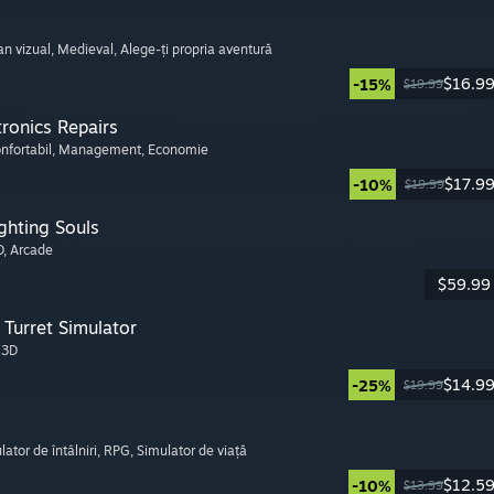
n vizual
, Medieval
, Alege-ți propria aventură
$16.9
-15%
$19.99
tronics Repairs
onfortabil
, Management
, Economie
$17.9
-10%
$19.99
ghting Souls
D
, Arcade
$59.99
Turret Simulator
, 3D
$14.9
-25%
$19.99
lator de întâlniri
, RPG
, Simulator de viață
$12.5
-10%
$13.99