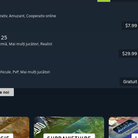
rativ
, Amuzant
, Cooperativ online
$7.99
 25
fermă
, Mai mulți jucători
, Realist
$29.99
ehicule
, PvP
, Mai mulți jucători
Gratuit
le noi
LE PE