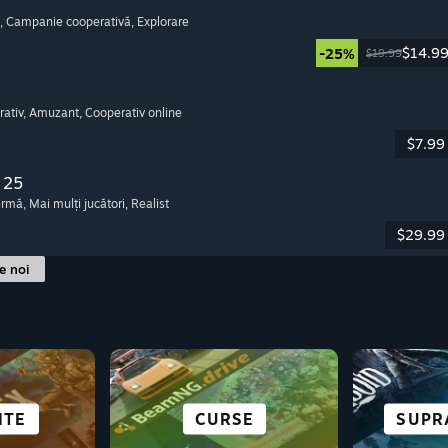
, Campanie cooperativă
, Explorare
$14.9
-25%
$19.99
rativ
, Amuzant
, Cooperativ online
$7.99
 25
fermă
, Mai mulți jucători
, Realist
$29.99
le noi
LE PE
RTURILE
IZUALE
ITE
POVEȘTI COMPLEXE
ORAȘE ȘI AȘEZĂRI
CURSE
ANIME
SF ȘI
SUPR
RO
C
K