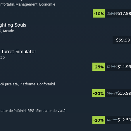
onfortabil
, Management
, Economie
$17.9
-10%
$19.99
ghting Souls
D
, Arcade
$59.99
Turret Simulator
, 3D
$14.9
-25%
$19.99
ică pixelată
, Platforme
, Confortabil
$15.9
-20%
$19.99
lator de întâlniri
, RPG
, Simulator de viață
$12.5
-10%
$13.99