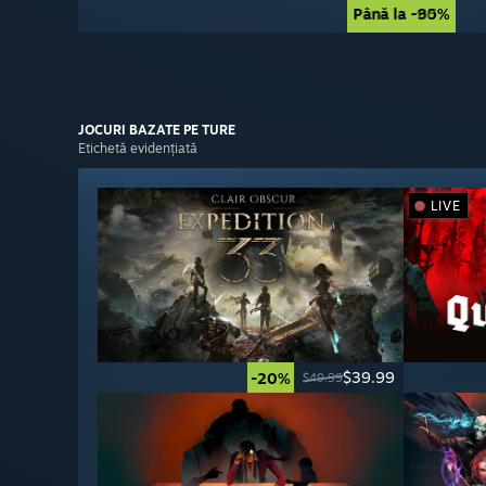
Până la -90%
Până la -85%
JOCURI
BAZATE PE TURE
Etichetă evidențiată
LIVE
$39.99
-20%
$49.99