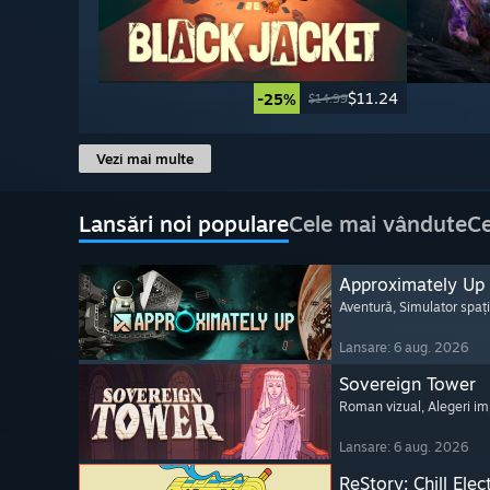
$11.24
-25%
$14.99
Vezi mai multe
Lansări noi populare
Cele mai vândute
Ce
Approximately Up
Aventură
, Simulator spați
Lansare: 6 aug. 2026
Sovereign Tower
Roman vizual
, Alegeri i
Lansare: 6 aug. 2026
ReStory: Chill Elec