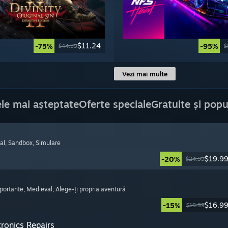
$11.24
-75%
-95%
$44.99
$
Vezi mai multe
le mai așteptate
Oferte speciale
Gratuite și popu
al
, Sandbox
, Simulare
$19.9
-20%
$24.99
mportante
, Medieval
, Alege-ți propria aventură
$16.9
-15%
$19.99
tronics Repairs