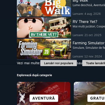
Big Walk
Lume deschisă
, Aventură
Lansare: 4 aug. 2026
RV There Yet?
Mai mulți jucători
, Coope
Lansare: 21 oct. 2025
Farming Simulator
Simulare
, Simulator de 
Lansare: 12 nov. 2024
Vezi mai multe:
sau
Lansări noi populare
Toate lansări
Explorează după categorie
IMPECABI
COOPERATIVE
AVENTURĂ
SIMULARE
ACȚIUNE
TOATE SPO
ROMANE V
GRATU
DEC