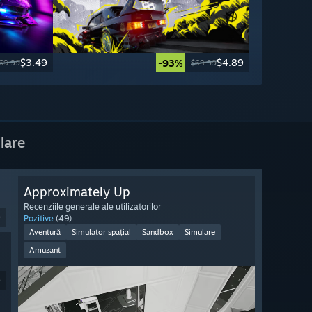
$3.49
$4.89
-93%
69.99
$69.99
lare
Approximately Up
Recenziile generale ale utilizatorilor
9
Pozitive
(49)
Aventură
Simulator spațial
Sandbox
Simulare
Amuzant
9