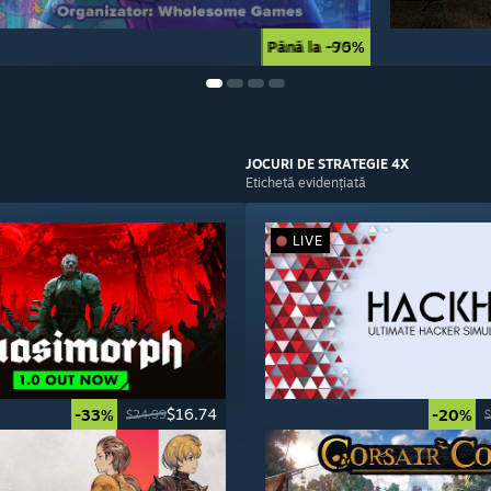
Până la -90%
Până la -75%
JOCURI DE
STRATEGIE 4X
Etichetă evidențiată
LIVE
$16.74
-33%
-20%
$24.99
$