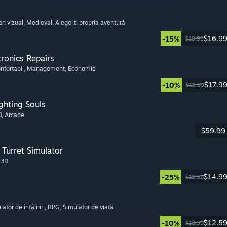
n vizual
, Medieval
, Alege-ți propria aventură
$16.9
-15%
$19.99
tronics Repairs
onfortabil
, Management
, Economie
$17.9
-10%
$19.99
ghting Souls
D
, Arcade
$59.99
Turret Simulator
, 3D
$14.9
-25%
$19.99
lator de întâlniri
, RPG
, Simulator de viață
$12.5
-10%
$13.99