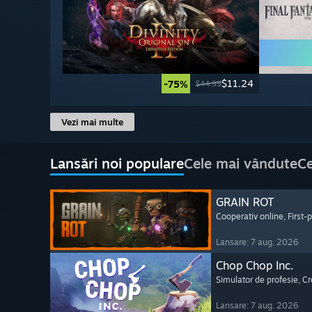
$11.24
-75%
$44.99
Vezi mai multe
Lansări noi populare
Cele mai vândute
Ce
GRAIN ROT
Cooperativ online
, First
Lansare: 7 aug. 2026
Chop Chop Inc.
Simulator de profesie
, C
Lansare: 7 aug. 2026