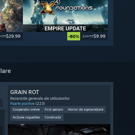
$29.99
$9.99
-80%
9.99
$49.99
lare
GRAIN ROT
Recenziile generale ale utilizatorilor
9
Foarte pozitive
(223)
Cooperativ online
First-person
Horror de supraviețuire
Acțiune roguelike
Construcții