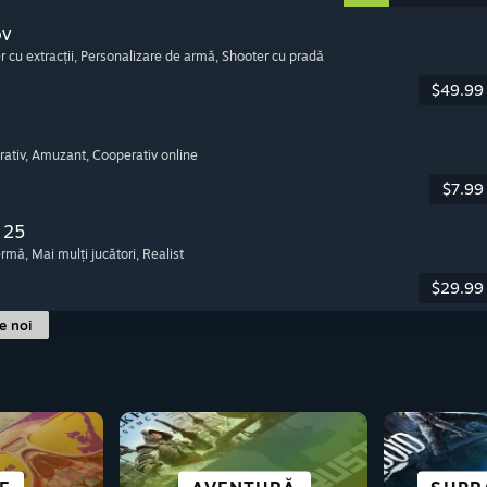
ov
r cu extracții
, Personalizare de armă
, Shooter cu pradă
$49.99
rativ
, Amuzant
, Cooperativ online
$7.99
 25
fermă
, Mai mulți jucători
, Realist
$29.99
le noi