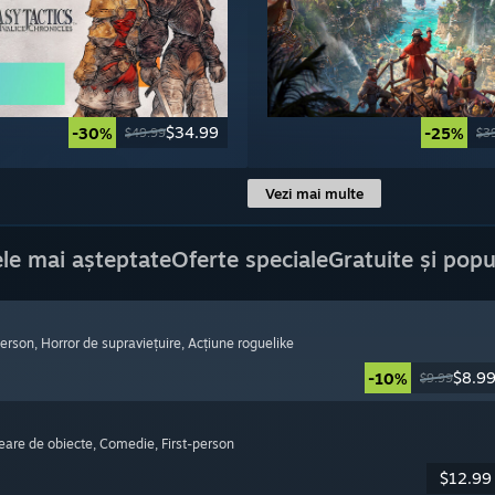
$34.99
-30%
-25%
$49.99
$3
Vezi mai multe
le mai așteptate
Oferte speciale
Gratuite și popu
-person
, Horror de supraviețuire
, Acțiune roguelike
$8.9
-10%
$9.99
reare de obiecte
, Comedie
, First-person
$12.99