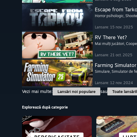
Escape from Tark
Horror psihologic
, Shoote
Lansare: 15 nov. 2025
RV There Yet?
Mai mulți jucători
, Coope
Lansare: 21 oct. 2025
Farming Simulator
Simulare
, Simulator de 
Lansare: 12 nov. 2024
Vezi mai multe:
sau
Lansări noi populare
Toate lansări
Explorează după categorie
IMPECABILE PE