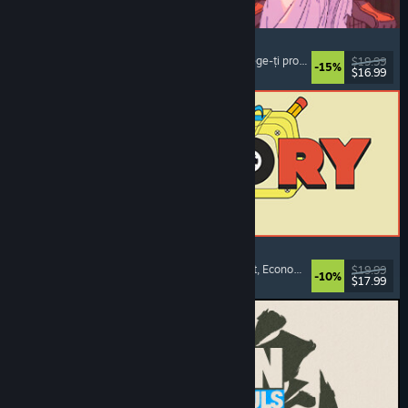
Sovereign Tower
Alegeri importante
, Roman vizual
, Medieval
, Alege-ți propria aventură
$19.99
-15%
$16.99
Lansare: 6 aug. 2026
ReStory: Chill Electronics Repairs
Simulator de profesie
, Confortabil
, Management
, Economie
$19.99
-10%
$17.99
Lansare: 6 aug. 2026