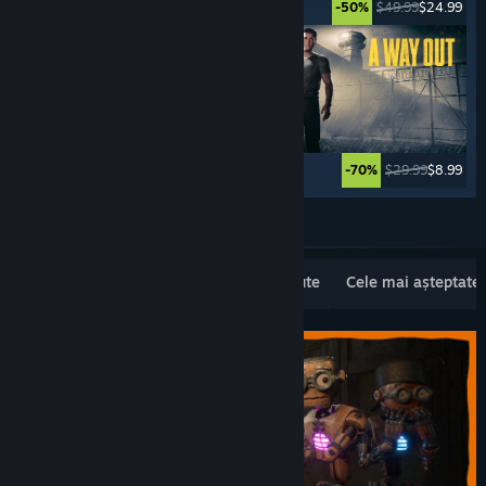
$11.99
$9.59
$49.99
$24.99
-20%
-50%
$59.99
$35.99
$29.99
$8.99
-40%
-70%
Vezi mai multe
Lansări noi populare
Cele mai vândute
Cele mai așteptate