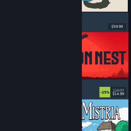
MARVEL Tōkon: Fighting Souls
Acțiune
, Casual
, Lupte 2D
, Arcade
$59.99
Lansare: 6 aug. 2026
IRON NEST: Heavy Turret Simulator
Militar
, Simulare
, Realist
, 3D
$19.99
-25%
$14.99
Lansare: 6 aug. 2026