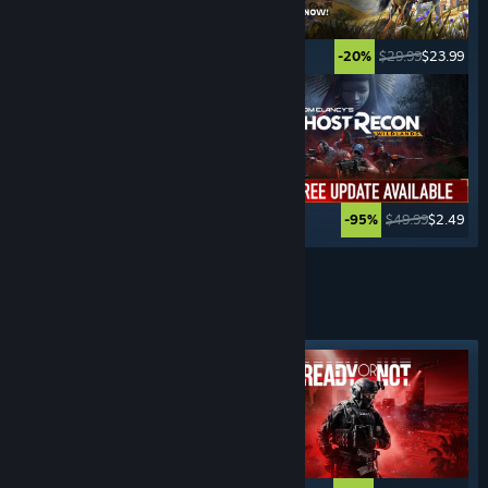
$34.99
$27.99
$29.99
$23.99
-20%
-20%
$39.99
$19.99
$49.99
$2.49
-50%
-95%
Vezi mai multe
JOCURI CU
CRIME
Etichetă evidențiată