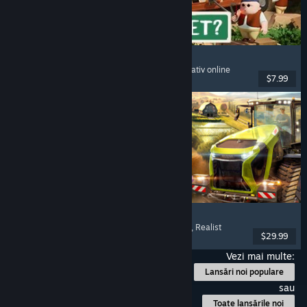
RV There Yet?
Mai mulți jucători
, Cooperativ
, Amuzant
, Cooperativ online
$7.99
Lansare: 21 oct. 2025
Farming Simulator 25
Simulare
, Simulator de fermă
, Mai mulți jucători
, Realist
$29.99
Lansare: 12 nov. 2024
Vezi mai multe:
Lansări noi populare
sau
Toate lansările noi