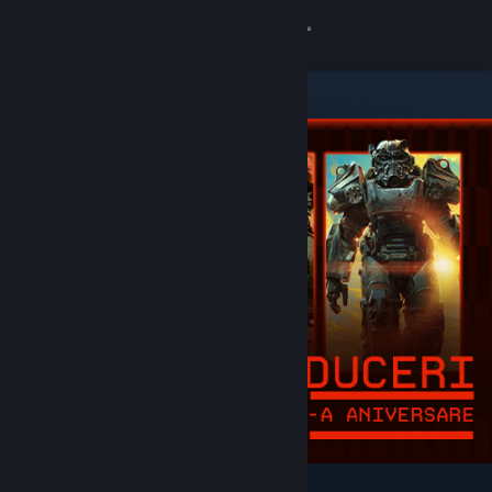
Conectează-te
Magazin
Comunitate
Despre
Asistență
Schimbă limba
Obține aplicația Steam pentru dispozitive mobile
Vezi site în versiunea pentru desktop
Deosebite și recomandate