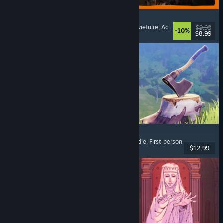
GRAIN ROT
Cooperativ online
, First-person
, Horror de supraviețuire
, Acțiune roguelike
$9.99
-10%
$8.99
Lansare: 7 aug. 2026
Chop Chop Inc.
Simulator de profesie
, Creare de obiecte
, Comedie
, First-person
$12.99
Lansare: 7 aug. 2026