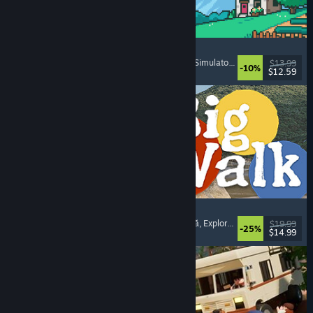
Fields of Mistria
Simulator de fermă
, Simulator de întâlniri
, RPG
, Simulator de viață
$13.99
-10%
$12.59
Lansare: 5 aug. 2026
Big Walk
Lume deschisă
, Aventură
, Campanie cooperativă
, Explorare
$19.99
-25%
$14.99
Lansare: 4 aug. 2026