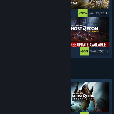
$34.99
$27.99
$29.99
$23.99
-20%
-20%
$39.99
$19.99
$49.99
$2.49
-50%
-95%
Vezi mai multe
SHOOTERE CU
PRIVIRE DIN SPATE
Etichetă evidențiată