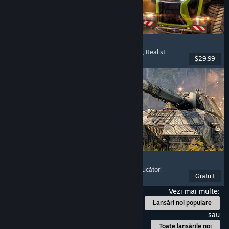
Farming Simulator 25
Simulare
, Simulator de fermă
, Mai mulți jucători
, Realist
$29.99
Lansare: 12 nov. 2024
World of Tanks
Tancuri
, Confruntări cu vehicule
, PvP
, Mai mulți jucători
Gratuit
Lansare: 28 apr. 2021
Vezi mai multe:
Lansări noi populare
sau
Toate lansările noi