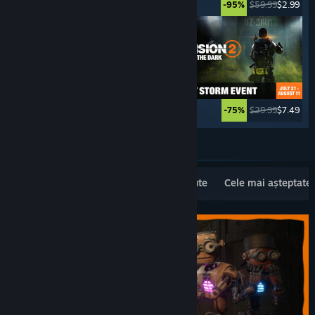
$49.99
$2.49
$59.99
$2.99
-95%
-95%
$69.99
$27.99
$29.99
$7.49
-60%
-75%
Vezi mai multe
Lansări noi populare
Cele mai vândute
Cele mai așteptate