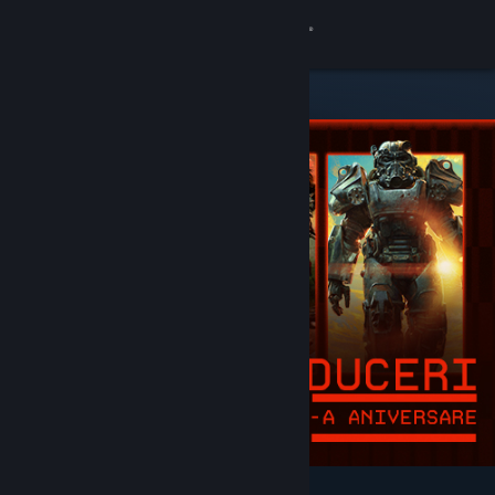
Conectează-te
Magazin
Comunitate
Despre
Asistență
Schimbă limba
Obține aplicația Steam pentru dispozitive mobile
Vezi site în versiunea pentru desktop
Deosebite și recomandate