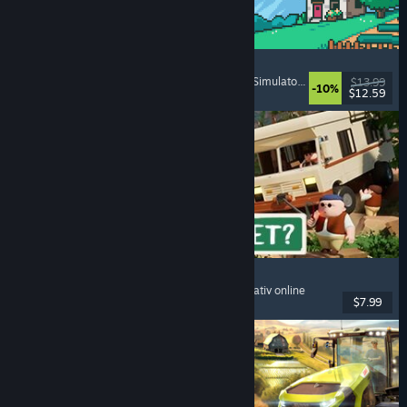
Fields of Mistria
Simulator de fermă
, Simulator de întâlniri
, RPG
, Simulator de viață
$13.99
-10%
$12.59
Lansare: 5 aug. 2026
RV There Yet?
Mai mulți jucători
, Cooperativ
, Amuzant
, Cooperativ online
$7.99
Lansare: 21 oct. 2025