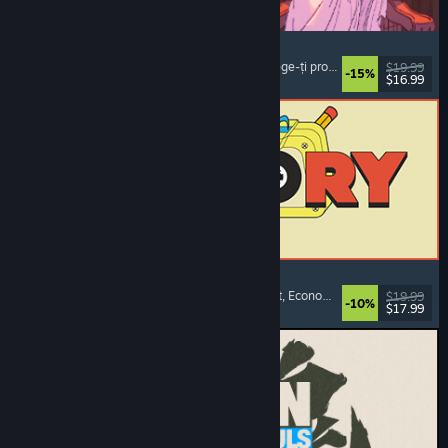
Sovereign Tower
Alegeri importante
, Roman vizual
, Medieval
, Alege-ți propria aventură
$19.99
-15%
$16.99
Lansare: 6 aug. 2026
ReStory: Chill Electronics Repairs
Simulator de profesie
, Confortabil
, Management
, Economie
$19.99
-10%
$17.99
Lansare: 6 aug. 2026