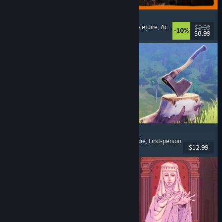
GRAIN ROT
Cooperativ online
, First-person
, Horror de supraviețuire
, Acțiune roguelike
$9.99
-10%
$8.99
Lansare: 7 aug. 2026
Chop Chop Inc.
Simulator de profesie
, Creare de obiecte
, Comedie
, First-person
$12.99
Lansare: 7 aug. 2026