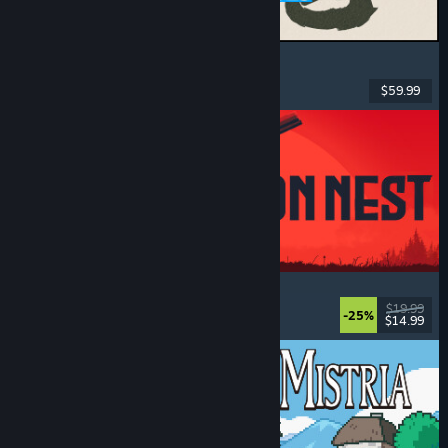
MARVEL Tōkon: Fighting Souls
Acțiune
, Casual
, Lupte 2D
, Arcade
$59.99
Lansare: 6 aug. 2026
IRON NEST: Heavy Turret Simulator
Militar
, Simulare
, Realist
, 3D
$19.99
-25%
$14.99
Lansare: 6 aug. 2026