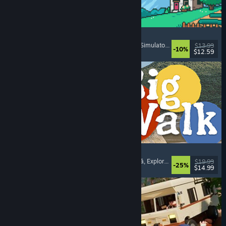
Fields of Mistria
Simulator de fermă
, Simulator de întâlniri
, RPG
, Simulator de viață
$13.99
-10%
$12.59
Lansare: 5 aug. 2026
Big Walk
Lume deschisă
, Aventură
, Campanie cooperativă
, Explorare
$19.99
-25%
$14.99
Lansare: 4 aug. 2026