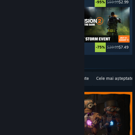
$49.99
$2.49
$59.99
$2.99
-95%
-95%
$69.99
$27.99
$29.99
$7.49
-60%
-75%
Vezi mai multe
Lansări noi populare
Cele mai vândute
Cele mai așteptate