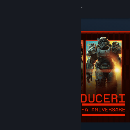
Conectează-te
Magazin
Comunitate
Despre
Asistență
Schimbă limba
Obține aplicația Steam pentru dispozitive mobile
Vezi site în versiunea pentru desktop
Deosebite și recomandate