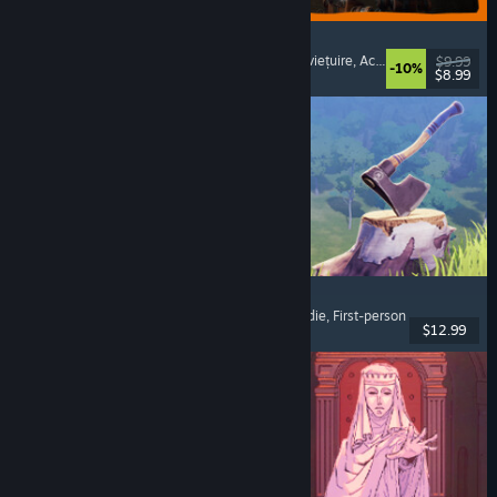
GRAIN ROT
Cooperativ online
, First-person
, Horror de supraviețuire
, Acțiune roguelike
$9.99
-10%
$8.99
Lansare: 7 aug. 2026
Chop Chop Inc.
Simulator de profesie
, Creare de obiecte
, Comedie
, First-person
$12.99
Lansare: 7 aug. 2026