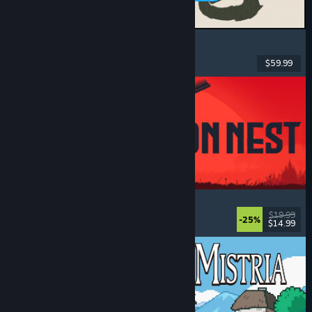
MARVEL Tōkon: Fighting Souls
Acțiune
, Casual
, Lupte 2D
, Arcade
$59.99
Lansare: 6 aug. 2026
IRON NEST: Heavy Turret Simulator
Militar
, Simulare
, Realist
, 3D
$19.99
-25%
$14.99
Lansare: 6 aug. 2026