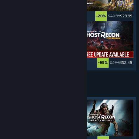
$34.99
$27.99
$29.99
$23.99
-20%
-20%
$39.99
$19.99
$49.99
$2.49
-50%
-95%
Vezi mai multe
SHOOTERE CU
PRIVIRE DIN SPATE
Etichetă evidențiată