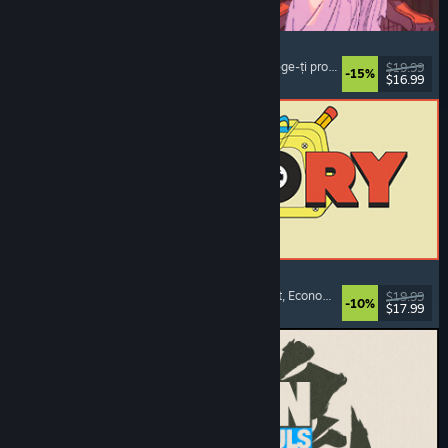
Sovereign Tower
Alegeri importante
, Roman vizual
, Medieval
, Alege-ți propria aventură
$19.99
-15%
$16.99
Lansare: 6 aug. 2026
ReStory: Chill Electronics Repairs
Simulator de profesie
, Confortabil
, Management
, Economie
$19.99
-10%
$17.99
Lansare: 6 aug. 2026