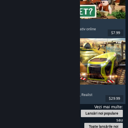
RV There Yet?
Mai mulți jucători
, Cooperativ
, Amuzant
, Cooperativ online
$7.99
Lansare: 21 oct. 2025
Farming Simulator 25
Simulare
, Simulator de fermă
, Mai mulți jucători
, Realist
$29.99
Lansare: 12 nov. 2024
Vezi mai multe:
Lansări noi populare
sau
Toate lansările noi