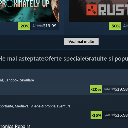
$19.99
-20%
-50%
$24.99
$3
Vezi mai multe
le mai așteptate
Oferte speciale
Gratuite și popu
al
, Sandbox
, Simulare
$19.9
-20%
$24.99
mportante
, Medieval
, Alege-ți propria aventură
$16.9
-15%
$19.99
tronics Repairs