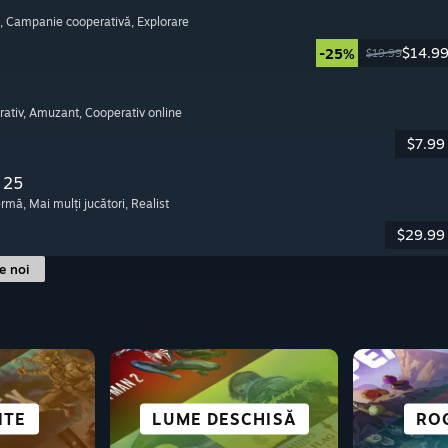
, Campanie cooperativă
, Explorare
$14.9
-25%
$19.99
rativ
, Amuzant
, Cooperativ online
$7.99
 25
fermă
, Mai mulți jucători
, Realist
$29.99
le noi
RTURILE
IZUALE
ARE
ITE
POVEȘTI COMPLEXE
SF ȘI CYBERPUNK
LUME DESCHISĂ
STRATEGIE
SUPR
RO
R