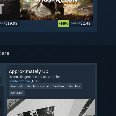
$19.99
$2.49
-95%
9.99
$49.99
lare
Approximately Up
Recenziile generale ale utilizatorilor
9
Foarte pozitive
(104)
Aventură
Simulator spațial
Sandbox
Simulare
Amuzant
9