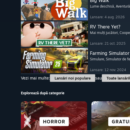
Big Walk
Lume deschisă
, Aventură
Lansare: 4 aug. 2026
RV There Yet?
Mai mulți jucători
, Coope
Lansare: 21 oct. 2025
Farming Simulator
Simulare
, Simulator de 
Lansare: 12 nov. 2024
Vezi mai multe:
sau
Lansări noi populare
Toate lansări
Explorează după categorie
COOPERATIVE
AVENTURĂ
HORROR
LUPTE
TOATE SPO
ROMANE V
SIMUL
GRATU