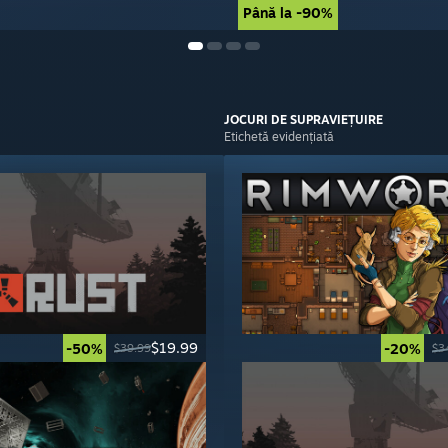
Până la -90%
Până la -90%
JOCURI DE
SUPRAVIEȚUIRE
Etichetă evidențiată
$19.99
-50%
-20%
$39.99
$3