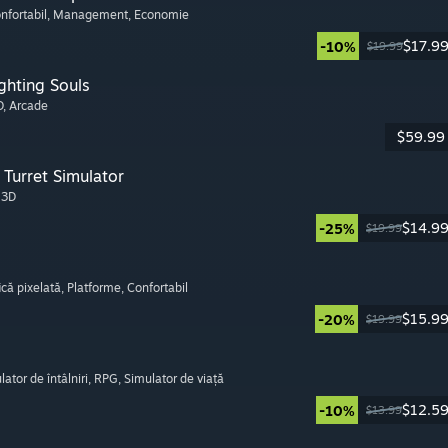
onfortabil
, Management
, Economie
$17.9
-10%
$19.99
ghting Souls
D
, Arcade
$59.99
Turret Simulator
, 3D
$14.9
-25%
$19.99
ică pixelată
, Platforme
, Confortabil
$15.9
-20%
$19.99
lator de întâlniri
, RPG
, Simulator de viață
$12.5
-10%
$13.99