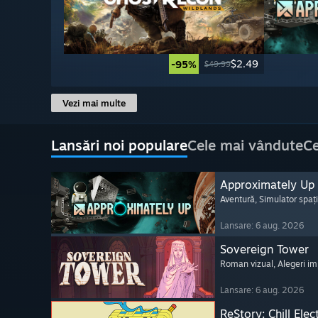
$2.49
-95%
$49.99
Vezi mai multe
Lansări noi populare
Cele mai vândute
Ce
Approximately Up
Aventură
, Simulator spați
Lansare: 6 aug. 2026
Sovereign Tower
Roman vizual
, Alegeri i
Lansare: 6 aug. 2026
ReStory: Chill Elec