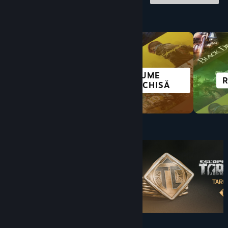
Explorează după categorie
LUME
SIMULARE
DESCHISĂ
Sub $10
$49.99
$9.99
-80%