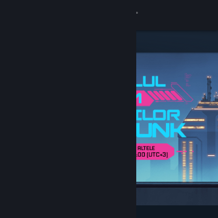
Conectează-te
Magazin
Comunitate
Despre
Asistență
Schimbă limba
Obține aplicația Steam pentru dispozitive mobile
Vezi site în versiunea pentru desktop
Deosebite și recomandate