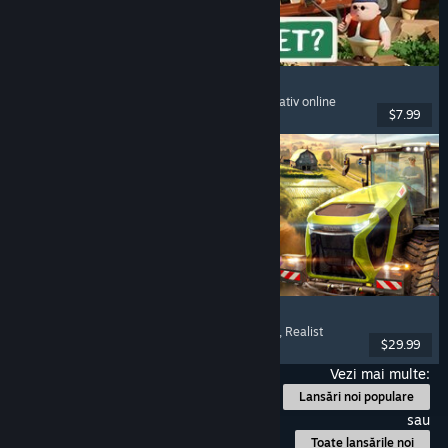
RV There Yet?
Mai mulți jucători
, Cooperativ
, Amuzant
, Cooperativ online
$7.99
Lansare: 21 oct. 2025
Farming Simulator 25
Simulare
, Simulator de fermă
, Mai mulți jucători
, Realist
$29.99
Lansare: 12 nov. 2024
Vezi mai multe:
Lansări noi populare
sau
Toate lansările noi