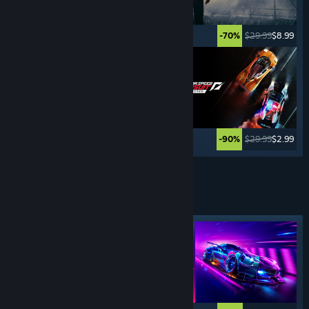
$59.99
$35.99
$29.99
$8.99
-40%
-70%
$19.99
$2.99
$29.99
$2.99
-85%
-90%
Vezi mai multe
SIMULATOARE DE
CONDUS
Etichetă evidențiată