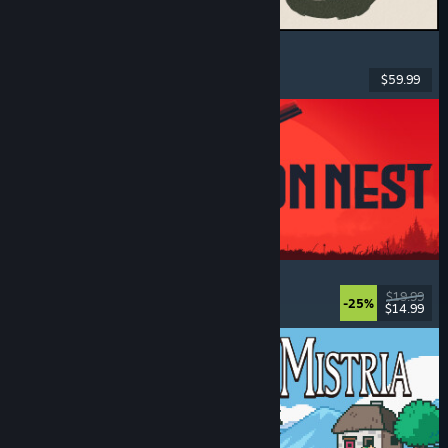
MARVEL Tōkon: Fighting Souls
Acțiune
, Casual
, Lupte 2D
, Arcade
$59.99
Lansare: 6 aug. 2026
IRON NEST: Heavy Turret Simulator
Militar
, Simulare
, Realist
, 3D
$19.99
-25%
$14.99
Lansare: 6 aug. 2026