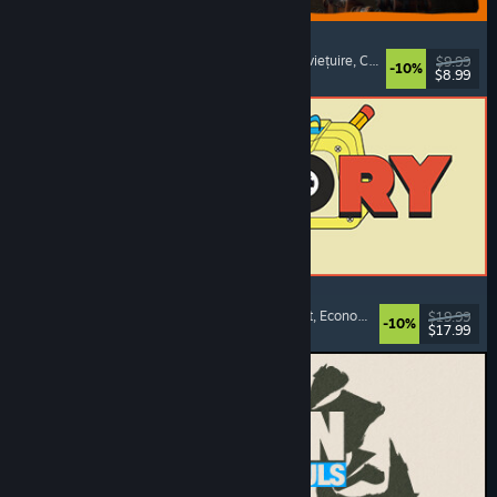
GRAIN ROT
Cooperativ online
, First-person
, Horror de supraviețuire
, Construcții
$9.99
-10%
$8.99
Lansare: 7 aug. 2026
ReStory: Chill Electronics Repairs
Simulator de profesie
, Confortabil
, Management
, Economie
$19.99
-10%
$17.99
Lansare: 6 aug. 2026