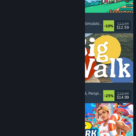
Fields of Mistria
Simulator de fermă
, Simulator de întâlniri
, RPG
, Simulator de viață
$13.99
-10%
$12.59
Lansare: 5 aug. 2026
Big Walk
Lume deschisă
, Campanie cooperativă
, Aventură
, Perspicacitate
$19.99
-25%
$14.99
Lansare: 4 aug. 2026