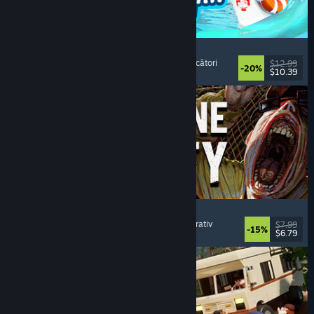
Waterpark Simulator
Simulare
, Management
, Un jucător
, Mai mulți jucători
$12.99
-20%
$10.39
Lansare: 31 iul. 2026
Machine Party
Mai mulți jucători
, Amuzant
, Joc de grup
, Cooperativ
$7.99
-15%
$6.79
Lansare: 30 iul. 2026