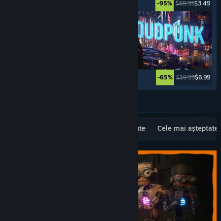
$19.99
$16.99
$69.99
$3.49
-15%
-95%
$69.99
$4.89
$19.99
$6.99
-93%
-65%
Vezi mai multe
Lansări noi populare
Cele mai vândute
Cele mai așteptate